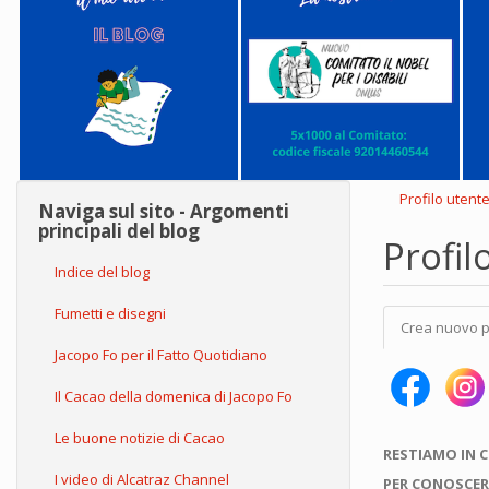
Profilo utent
Naviga sul sito - Argomenti
principali del blog
Profil
Indice del blog
Schede
Fumetti e disegni
Crea nuovo p
primarie
Jacopo Fo per il Fatto Quotidiano
Il Cacao della domenica di Jacopo Fo
Le buone notizie di Cacao
RESTIAMO IN 
I video di Alcatraz Channel
PER CONOSCER