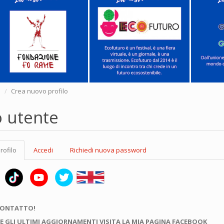
e
Crea nuovo profilo
o utente
rofilo
(scheda
Accedi
Richiedi nuova password
attiva)
CONTATTO!
E GLI ULTIMI AGGIORNAMENTI VISITA LA MIA PAGINA FACEBOOK