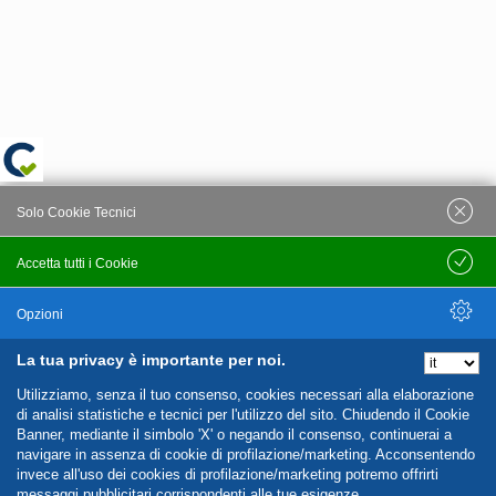
Solo Cookie Tecnici
Accetta tutti i Cookie
Salva
Opzioni
La tua privacy è importante per noi.
Nascondi Opzioni
Utilizziamo, senza il tuo consenso, cookies necessari alla elaborazione
di analisi statistiche e tecnici per l'utilizzo del sito. Chiudendo il Cookie
Banner, mediante il simbolo 'X' o negando il consenso, continuerai a
navigare in assenza di cookie di profilazione/marketing. Acconsentendo
invece all'uso dei cookies di profilazione/marketing potremo offrirti
messaggi pubblicitari corrispondenti alle tue esigenze.