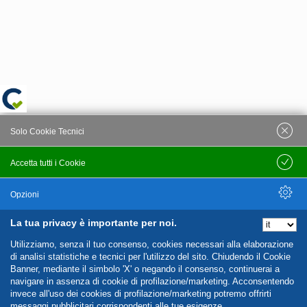
Solo Cookie Tecnici
Accetta tutti i Cookie
Salva
Opzioni
La tua privacy è importante per noi.
Nascondi Opzioni
Utilizziamo, senza il tuo consenso, cookies necessari alla elaborazione
di analisi statistiche e tecnici per l'utilizzo del sito. Chiudendo il Cookie
Banner, mediante il simbolo 'X' o negando il consenso, continuerai a
navigare in assenza di cookie di profilazione/marketing. Acconsentendo
invece all'uso dei cookies di profilazione/marketing potremo offrirti
messaggi pubblicitari corrispondenti alle tue esigenze.