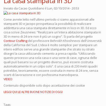
La casa stampata in 3D
Inviato da
Cacao Quotidiano
il Lun, 02/10/2014 - 20:53
Come avrete letto nell'ultimo periodo ci siamo appassionati alle
stampanti 3D e Jacopo prospettava la possibilità di realizzare
addirittura una casa stampata direttamente in loco in 3D. Ed ecco
cosa scrive Zeusnews: “Realizzare un'intera abitazione stampata in
3D in meno di 24 ore non è più un sogno”. Si parla del progetto
Contour Crafting
del professore Behrokh Khoshnevis dell'Università
della California del Sud. L'idea è molto semplice: per stampare un
intero edificio serve una grande stampante che strato su strato
disegni la casa utilizzando cemento a presa rapida. “Utilizzando
questo processo una sola casa o una serie di case, ognuna delle
quali può basarsi su un progetto diverso, può essere costruita
automaticamente in un colpo solo”. E una casa di 230 metri quadri
potrebbe, teoricamente, essere costruita in meno di 24 ore, senza
scarti di lavorazione e con pochissima manodopera.
VIDEO
Contenuto disponibile solo dopo accettazione dei cookie
LEGGI QUI LE ALTRE BUONE NOTIZIE DI OGGI
Tags: