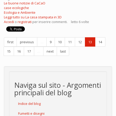
Le buone notizie di CaCaO
case ecologiche
Ecologia e Ambiente
Leggi tutto
su La casa stampata in 3D
Accedi
o
registrati
per inserire commenti.
letto 6 volte
first
previous
…
9
10
11
12
13
14
15
16
17
…
next
last
Naviga sul sito - Argomenti
principali del blog
Indice del blog
Fumetti e disegni