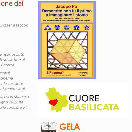
ione del
 Ulisse” a Iacopo
le riconosciuto
stival, fino al
 Ceretta.
tival,
n cinema
er la costante
ni generazioni.
ia tra lo sbarco a
iugno 2025, ha
la curiosità e il