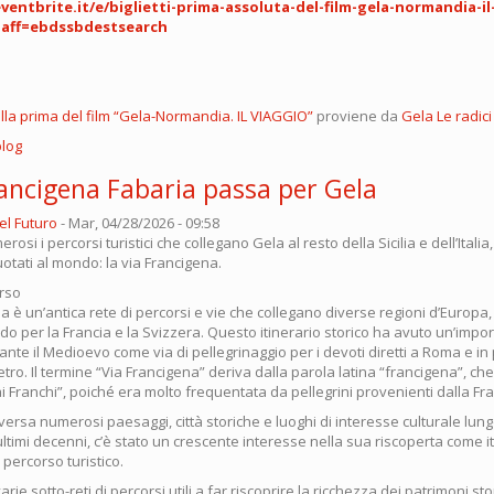
entbrite.it/e/biglietti-prima-assoluta-del-film-gela-normandia-il
?aff=ebdssbdestsearch
alla prima del film “Gela-Normandia. IL VIAGGIO”
proviene da
Gela Le radici
blog
rancigena Fabaria passa per Gela
el Futuro
-
Mar, 04/28/2026 - 09:58
si i percorsi turistici che collegano Gela al resto della Sicilia e dell’Itali
quotati al mondo: la via Francigena.
orso
a è un’antica rete di percorsi e vie che collegano diverse regioni d’Europa
ando per la Francia e la Svizzera. Questo itinerario storico ha avuto un’impo
rante il Medioevo come via di pellegrinaggio per i devoti diretti a Roma e in 
tro. Il termine “Via Francigena” deriva dalla parola latina “francigena”, che
 Franchi”, poiché era molto frequentata da pellegrini provenienti dalla Fra
raversa numerosi paesaggi, città storiche e luoghi di interesse culturale lung
ultimi decenni, c’è stato un crescente interesse nella sua riscoperta come it
 percorso turistico.
arie sotto-reti di percorsi utili a far riscoprire la ricchezza dei patrimoni sto