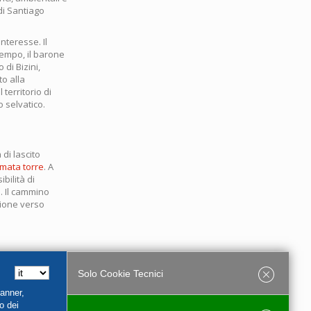
 di Santiago
nteresse. Il
tempo, il barone
 di Bizini,
to alla
territorio di
 selvatico.
di lascito
omata torre
. A
ibilità di
e. Il cammino
ezione verso
Solo Cookie Tecnici
Banner,
o dei