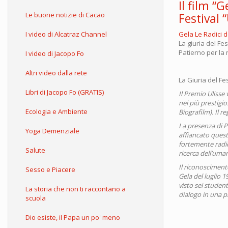
Il film “
Le buone notizie di Cacao
Festival
I video di Alcatraz Channel
Gela Le Radici d
La giuria del Fe
Patierno per la 
I video di Jacopo Fo
Altri video dalla rete
La Giuria del Fe
Libri di Jacopo Fo (GRATIS)
Il Premio Ulisse 
nei più prestigio
Ecologia e Ambiente
Biografilm). Il r
La presenza di P
Yoga Demenziale
affiancato quest
fortemente radic
Salute
ricerca dell’uma
Il riconoscimento
Sesso e Piacere
Gela del luglio 
visto sei student
La storia che non ti raccontano a
dialogo in una 
scuola
Dio esiste, il Papa un po' meno