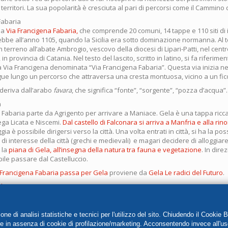
i territori. La sua popolarità è cresciuta al pari di percorsi come il Cammino
Fabaria
la
Via Francigena Fabaria,
che comprende 20 comuni, 14 tappe e 110 siti di i
rebbe all’anno 1105, quando la Sicilia era sotto dominazione normanna. Al 
terreno all’abate Ambrogio, vescovo della diocesi di Lipari-Patti, nel centro
 in provincia di Catania. Nel testo del lascito, scritto in latino, si fa riferimen
Via Francigena denominata “Via Francigena Fabaria”. Questa via inizia nel 
gue lungo un percorso che attraversa una cresta montuosa, vicino a un fico
 deriva dall’arabo
favara
, che significa “fonte”, “sorgente”, “pozza d’acqua”.
a
a Fabaria parte da Agrigento per arrivare a Maniace. Gela è una tappa ricca 
lega Licata e Niscemi.
Dal castello di Falconara si arriva a Manfria e alla rin
gia è possibile dirigersi verso la città. Una volta entrati in città, si ha la poss
iti di interesse della città (grechi e medievali) e magari decidere di alloggiar
 la
piana di Gela, all’insegna della natura tra fauna e vegetazione
. In dir
ile passare dal Castelluccio.
 Francigena Fabaria passa per Gela
proviene da
Gela Le radici del Futuro
.
blog
e di analisi statistiche e tecnici per l'utilizzo del sito. Chiudendo il Cookie 
re in assenza di cookie di profilazione/marketing. Acconsentendo invece all'us