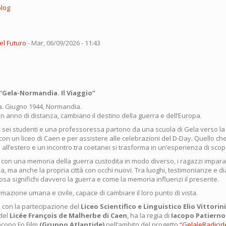
blog
el Futuro
-
Mar, 06/09/2026 - 11:43
 “Gela-Normandia. Il Viaggio”
la. Giugno 1944, Normandia.
n anno di distanza, cambiano il destino della guerra e dell’Europa.
, sei studenti e una professoressa partono da una scuola di Gela verso l
con un liceo di Caen e per assistere alle celebrazioni del D-Day. Quello 
all’estero e un incontro tra coetanei si trasforma in un’esperienza di sco
con una memoria della guerra custodita in modo diverso, i ragazzi impar
ia, ma anche la propria città con occhi nuovi. Tra luoghi, testimonianze e di
a significhi davvero la guerra e come la memoria influenzi il presente.
rmazione umana e civile, capace di cambiare il loro punto di vista.
ato con la partecipazione del
Liceo Scientifico e Linguistico Elio Vittorin
del
Licée François de Malherbe di Caen
, ha la regia di
Iacopo Patierno
acopo Fo Film
(Gruppo Atlantide)
nell’ambito del progetto
“GelaleRadicid