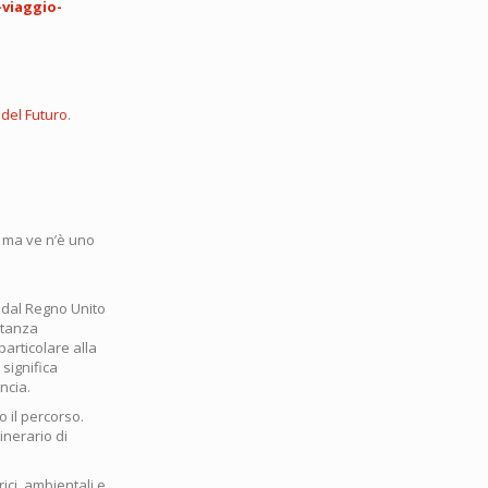
-viaggio-
 del Futuro
.
a, ma ve n’è uno
, dal Regno Unito
rtanza
particolare alla
 significa
ncia.
o il percorso.
inerario di
rici, ambientali e