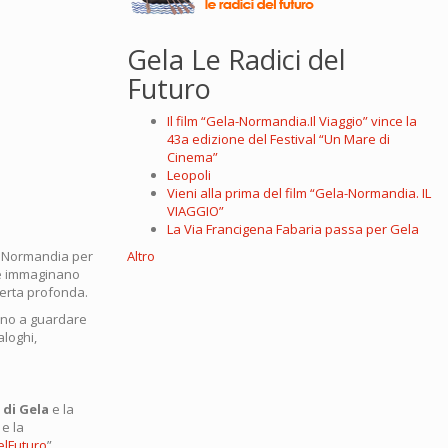
Gela Le Radici del
Futuro
Il film “Gela-Normandia.Il Viaggio” vince la
43a edizione del Festival “Un Mare di
Cinema”
Leopoli
Vieni alla prima del film “Gela-Normandia. IL
VIAGGIO”
La Via Francigena Fabaria passa per Gela
a Normandia per
Altro
che immaginano
perta profonda.
ano a guardare
aloghi,
i di Gela
e la
e la
elFuturo
”