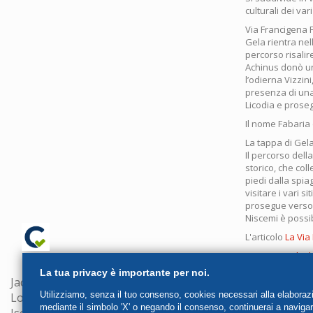
culturali dei var
Via Francigena 
Gela rientra nel
percorso risali
Achinus donò un 
l’odierna Vizzini,
presenza di una 
Licodia e prose
Il nome Fabaria
La tappa di Gel
Il percorso dell
storico, che col
piedi dalla spiag
visitare i vari s
prosegue verso
Niscemi è possib
L'articolo
La Via
Categorie:
Altri 
La tua privacy è importante per noi.
Jacopo Fo srl
Utilizziamo, senza il tuo consenso, cookies necessari alla elaborazion
Loc. S.Cristina, 53, 06020 Gubbio (PG)
mediante il simbolo 'X' o negando il consenso, continuerai a naviga