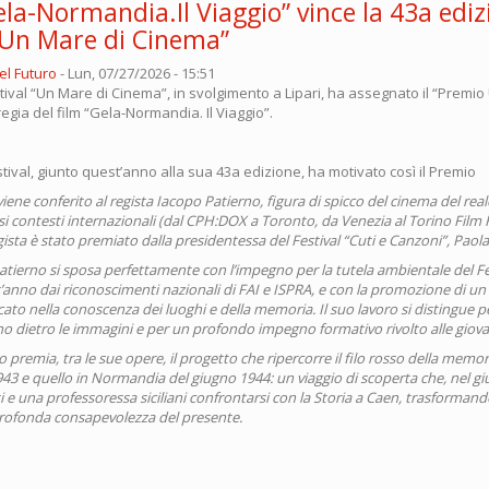
Gela-Normandia.Il Viaggio” vince la 43a ediz
 “Un Mare di Cinema”
el Futuro
-
Lun, 07/27/2026 - 15:51
stival “Un Mare di Cinema”, in svolgimento a Lipari, ha assegnato il “Premio
regia del film “Gela-Normandia. Il Viaggio”.
stival, giunto quest’anno alla sua 43a edizione, ha motivato così il Premio
viene conferito al regista Iacopo Patierno, figura di spicco del cinema del rea
si contesti internazionali (dal CPH:DOX a Toronto, da Venezia al Torino Film Fe
egista è stato premiato dalla presidentessa del Festival “Cuti e Canzoni”, Paola
atierno si sposa perfettamente con l’impegno per la tutela ambientale del Fes
’anno dai riconoscimenti nazionali di FAI e ISPRA, e con la promozione di u
ato nella conoscenza dei luoghi e della memoria. Il suo lavoro si distingue p
no dietro le immagini e per un profondo impegno formativo rivolto alle giova
 premia, tra le sue opere, il progetto che ripercorre il filo rosso della memor
1943 e quello in Normandia del giugno 1944: un viaggio di scoperta che, nel g
i e una professoressa siciliani confrontarsi con la Storia a Caen, trasformando 
profonda consapevolezza del presente.