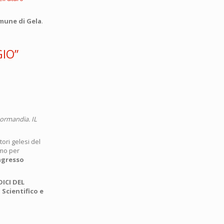
mune di Gela
.
GIO”
ormandia. IL
tori gelesi del
amo per
ngresso
DICI DEL
 Scientifico e