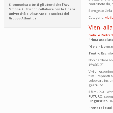
coordinato da J
Si comunica a tutti gli utenti che l'Avv.
Simona Putzu non collabora con la Libera
Il progetto Gela 
Università di Alcatraz e le società del
Categorie:
Altri 
Gruppo Atlantide.
Vieni all
Gela Le Radici d
Prima assoluta
“Gela – Norman
Teatro Eschilo 
Non perdere l’o
VIAGGIO”
!
Vivi un’esperi
film. Preparati 
celebrare insie
gratuito!
Il film
Gela – No
FUTURO,
spon
Linguistico Eli
Prenota i tuoi