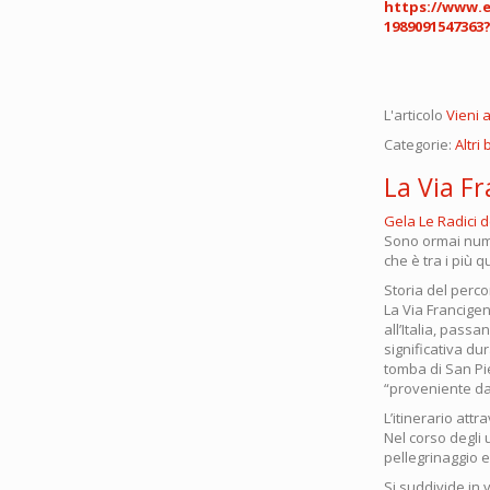
https://www.ev
1989091547363
L'articolo
Vieni 
Categorie:
Altri 
La Via F
Gela Le Radici d
Sono ormai numero
che è tra i più 
Storia del perc
La Via Francigen
all’Italia, pass
significativa du
tomba di San Pie
“proveniente dai
L’itinerario att
Nel corso degli 
pellegrinaggio e
Si suddivide in v