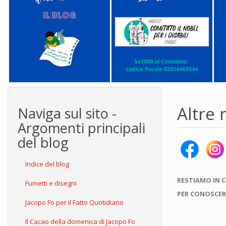
Altre n
Naviga sul sito -
Argomenti principali
del blog
Indice del blog
RESTIAMO IN 
Fumetti e disegni
PER CONOSCER
Jacopo Fo per il Fatto Quotidiano
Il Cacao della domenica di Jacopo Fo