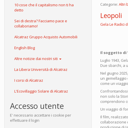
Categorie:
Altri 
10 cose che il capitalismo non ti ha
detto
Leopoli
Sei di destra? Facciamo pace e
Gela Le Radici d
collaboriamo!
Alcatraz Gruppo Acquisto Automobili
English Blog
Il soggetto di
Altre notizie dai nostri siti
Luglio 1943, Ge
Due sbarchi, a u
La Libera Università di Alcatraz
Nel giugno 2025
un gemellaggio 
I corsi di Alcatraz
come un viaggio 
L'Ecovillaggio Solare di Alcatraz
Confrontandosi 
non solo la Stor
comprendono cos
Accesso utente
Un viaggio di fo
E' necessario accettare i cookie per
Il film, realizz
effettuare il login
collaborazione 
produzione di J