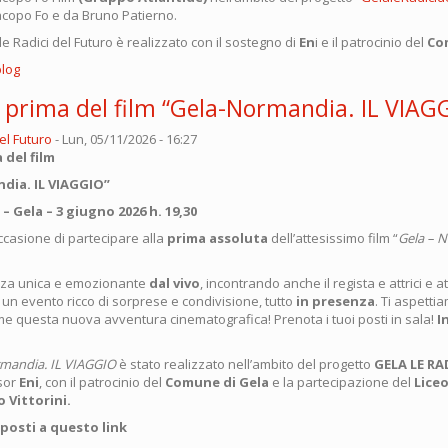
acopo Fo e da Bruno Patierno.
le Radici del Futuro è realizzato con il sostegno di
En
i e il patrocinio del
Co
blog
a prima del film “Gela-Normandia. IL VIAG
el Futuro
-
Lun, 05/11/2026 - 16:27
 del film
dia. IL VIAGGIO”
– Gela – 3 giugno 2026 h. 19,30
ccasione di partecipare alla
prima assoluta
dell’attesissimo film “
Gela – N
enza unica e emozionante
dal vivo
, incontrando anche il regista e attrici e at
a un evento ricco di sorprese e condivisione, tutto
in presenza
. Ti aspetti
me questa nuova avventura cinematografica! Prenota i tuoi posti in sala!
I
rmandia. IL VIAGGIO
è stato realizzato nell’ambito del progetto
GELA LE RA
sor
Eni
, con il patrocinio del
Comune di Gela
e la partecipazione del
Liceo
o Vittorini.
 posti a questo link