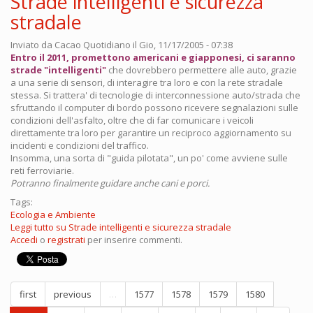
Strade intelligenti e sicurezza
stradale
Inviato da
Cacao Quotidiano
il Gio, 11/17/2005 - 07:38
Entro il 2011, promettono americani e giapponesi, ci saranno
strade "intelligenti"
che dovrebbero permettere alle auto, grazie
a una serie di sensori, di interagire tra loro e con la rete stradale
stessa. Si trattera' di tecnologie di interconnessione auto/strada che
sfruttando il computer di bordo possono ricevere segnalazioni sulle
condizioni dell'asfalto, oltre che di far comunicare i veicoli
direttamente tra loro per garantire un reciproco aggiornamento su
incidenti e condizioni del traffico.
Insomma, una sorta di "guida pilotata", un po' come avviene sulle
reti ferroviarie.
Potranno finalmente guidare anche cani e porci.
Tags:
Ecologia e Ambiente
Leggi tutto
su Strade intelligenti e sicurezza stradale
Accedi
o
registrati
per inserire commenti.
first
previous
…
1577
1578
1579
1580