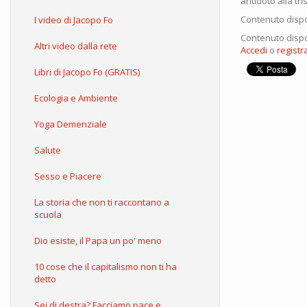
antidoto alla tr
Contenuto dispo
I video di Jacopo Fo
Contenuto dispo
Altri video dalla rete
Accedi
o
registra
Libri di Jacopo Fo (GRATIS)
Ecologia e Ambiente
Yoga Demenziale
Salute
Sesso e Piacere
La storia che non ti raccontano a
scuola
Dio esiste, il Papa un po' meno
10 cose che il capitalismo non ti ha
detto
Sei di destra? Facciamo pace e