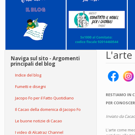
L'art
Naviga sul sito - Argomenti
principali del blog
Indice del blog
Fumetti e disegni
RESTIAMO IN 
Jacopo Fo per il Fatto Quotidiano
PER CONOSCER
Il Cacao della domenica di Jacopo Fo
Inviato da
Cacao
Le buone notizie di Cacao
L'arte come medic
I video di Alcatraz Channel