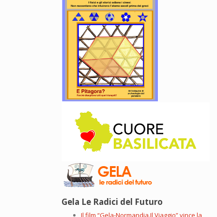
Gela Le Radici del Futuro
Il film “Gela-Normandia.Il Viaggio” vince la