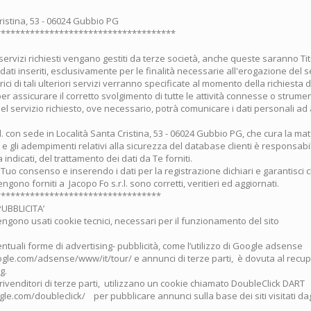
ristina, 53 - 06024 Gubbio PG
*************************************
i servizi richiesti vengano gestiti da terze società, anche queste saranno Tit
dati inseriti, esclusivamente per le finalità necessarie all'erogazione del se
rici di tali ulteriori servizi verranno specificate al momento della richiesta d
 per assicurare il corretto svolgimento di tutte le attività connesse o strumen
el servizio richiesto, ove necessario, potrà comunicare i dati personali ad 
.l. con sede in Località Santa Cristina, 53 - 06024 Gubbio PG, che cura la ma
 e gli adempimenti relativi alla sicurezza del database clienti è responsab
 indicati, del trattamento dei dati da Te forniti.
Tuo consenso e inserendo i dati per la registrazione dichiari e garantisci c
gono forniti a Jacopo Fo s.r.l. sono corretti, veritieri ed aggiornati.
**********************************
UBBLICITA’
engono usati cookie tecnici, necessari per il funzionamento del sito
ventuali forme di advertising- pubblicità, come l’utilizzo di Google adsense
gle.com/adsense/www/it/tour/ e annunci di terze parti, è dovuta al recupe
og.
ivenditori di terze parti, utilizzano un cookie chiamato DoubleClick DART
e.com/doubleclick/ per pubblicare annunci sulla base dei siti visitati dag