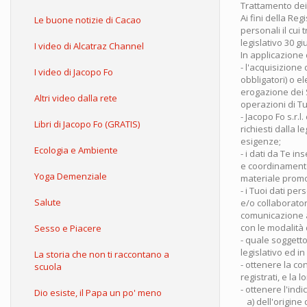
Trattamento dei
Ai fini della Reg
Le buone notizie di Cacao
personali il cui
legislativo 30 g
I video di Alcatraz Channel
In applicazione d
- l'acquisizione
I video di Jacopo Fo
obbligatori) o el
erogazione dei S
Altri video dalla rete
operazioni di T
- Jacopo Fo s.r.l
Libri di Jacopo Fo (GRATIS)
richiesti dalla l
esigenze;
Ecologia e Ambiente
- i dati da Te i
e coordinamento 
Yoga Demenziale
materiale promoz
- i Tuoi dati per
Salute
e/o collaborator
comunicazione a 
con le modalità
Sesso e Piacere
- quale soggetto 
legislativo ed in
La storia che non ti raccontano a
- ottenere la c
scuola
registrati, e la 
- ottenere l'indi
Dio esiste, il Papa un po' meno
a) dell'origine 