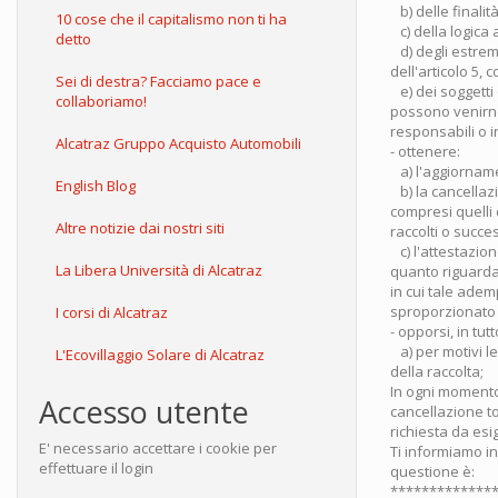
b) delle finalit
10 cose che il capitalismo non ti ha
c) della logica a
detto
d) degli estremi
dell'articolo 5,
Sei di destra? Facciamo pace e
e) dei soggetti 
collaboriamo!
possono venirne 
responsabili o in
Alcatraz Gruppo Acquisto Automobili
- ottenere:
a) l'aggiornamen
English Blog
b) la cancellazi
compresi quelli 
Altre notizie dai nostri siti
raccolti o succe
c) l'attestazion
La Libera Università di Alcatraz
quanto riguarda i
in cui tale ade
sproporzionato ri
I corsi di Alcatraz
- opporsi, in tutt
a) per motivi le
L'Ecovillaggio Solare di Alcatraz
della raccolta;
In ogni momento, 
Accesso utente
cancellazione tota
richiesta da esi
E' necessario accettare i cookie per
Ti informiamo ino
effettuare il login
questione è:
*************