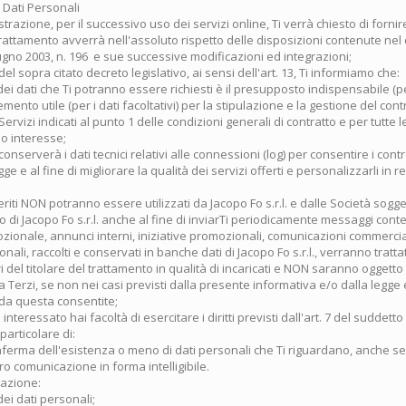
 Dati Personali
istrazione, per il successivo uso dei servizi online, Ti verrà chiesto di fornir
 trattamento avverrà nell'assoluto rispetto delle disposizioni contenute nel
iugno 2003, n. 196 e sue successive modificazioni ed integrazioni;
el sopra citato decreto legislativo, ai sensi dell'art. 13, Ti informiamo che:
 dei dati che Ti potranno essere richiesti è il presupposto indispensabile (pe
emento utile (per i dati facoltativi) per la stipulazione e la gestione del cont
ervizi indicati al punto 1 delle condizioni generali di contratto e per tutte 
uo interesse;
. conserverà i dati tecnici relativi alle connessioni (log) per consentire i contr
egge e al fine di migliorare la qualità dei servizi offerti e personalizzarli in 
nseriti NON potranno essere utilizzati da Jacopo Fo s.r.l. e dalle Società sogg
di Jacopo Fo s.r.l. anche al fine di inviarTi periodicamente messaggi conte
ionale, annunci interni, iniziative promozionali, comunicazioni commercial
sonali, raccolti e conservati in banche dati di Jacopo Fo s.r.l., verranno tratt
i del titolare del trattamento in qualità di incaricati e NON saranno oggetto
Terzi, se non nei casi previsti dalla presente informativa e/o dalla legg
 da questa consentite;
interessato hai facoltà di esercitare i diritti previsti dall'art. 7 del suddett
 particolare di:
onferma dell'esistenza o meno di dati personali che Ti riguardano, anche s
loro comunicazione in forma intelligibile.
cazione:
dei dati personali;