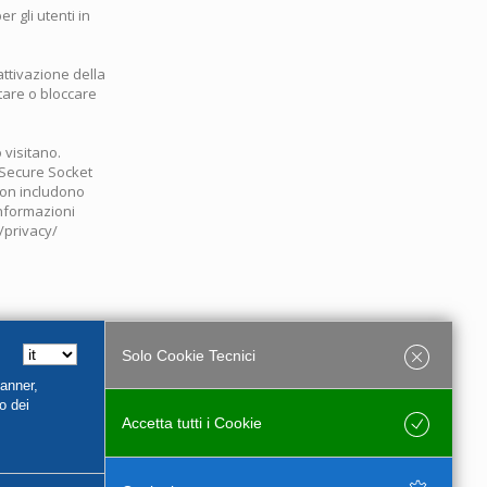
 gli utenti in
attivazione della
tare o bloccare
 visitano.
 Secure Socket
 non includono
informazioni
/privacy/
Solo Cookie Tecnici
Banner,
o dei
Accetta tutti i Cookie
Salva