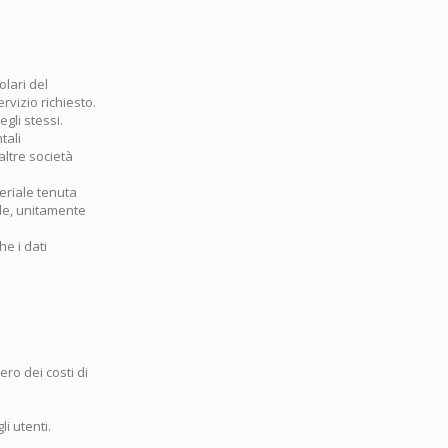
olari del
rvizio richiesto.
egli stessi.
tali
altre società
teriale tenuta
ile, unitamente
he i dati
ro dei costi di
li utenti.