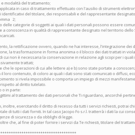
à e modalità del trattamento;
pplicata in caso di trattamento effettuato con l'ausilio di strumenti elettroni
 identificativi del titolare, dei responsabili e del rappresentante designato
 comma 2;
o delle categorie di soggetti ai quali i dati personali possono essere comun
a conoscenza in qualità di rappresentante designato nel territorio dello S
caricati.
to, la rettificazione ovvero, quando ne hai interesse, l'integrazione dei d
one, la trasformazione in forma anonima o il blocco dei dati trattati in viol
di cui non è necessaria la conservazione in relazione agli scopi per i quali i
ssivamente trattati;
e che le operazioni di cui alle lettere a) e b) sono state portate a conosce
l loro contenuto, di coloro ai quali i dati sono stati comunicati o diffusi, ec
mpimento si rivela impossibile o comporta un impiego di mezzi manifestam
spetto al diritto tutelato.
o o in parte:
gittimi al trattamento dei dati personali che Ti riguardano, ancorché pertin
inoltre, esercitando il diritto di recesso da tutti i servizi richiesti, potrai c
le di tutti i dati forniti. In tal caso Jacopo Fo s.r.l. tratterrà i dati la cui co
genze di sicurezza o da obblighi di legge.
ltre che, al fine di poter fornire i servizi da Te richiesti, titolare del trattam
*************************************