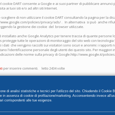
 cookie DART consente a Google e ai suoi partner di pubblicare annunci per
ita ai tuoi siti e/o ad altri siti Internet.
cegliere di non utilizzare il cookie DART consultando la pagina per la dis
//www.google.com/policies/privacy/ads/ . In alternativa si può anche rifiu
eggendo la gestione dei cookie del browser utilizzate.
 installato anche Google Analytics per tenere traccia di quante persone lo
s protegge tutte le operazioni di monitoraggio del sito web con tecnologia
ti i dati che vengpno raccolti sui visitatori sono sicuri e anonimi: i rapporti
ano l'identificazione personale degli utenti dei questo sito. Per maggiori 
dicazioni delle norme sulla privacy di Google.http://www.google.it/policies
ti
per inserire commenti.
letto 2434 volte
e di analisi statistiche e tecnici per l'utilizzo del sito. Chiudendo il Cookie 
re in assenza di cookie di profilazione/marketing. Acconsentendo invece all'us
umero di iscrizione 170001 e Partita Iva 01956540544
ari corrispondenti alle tue esigenze.