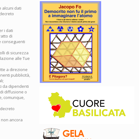
e alcuni dati
 decreto
r i dati
ratto di
le conseguenti
olli di sicurezza
relazione alle Tue
ette a direzione
nenti pubblicità,
i;
ati da dipendenti
 di diffusione o
e e, comunque,
o decreto
e non ancora