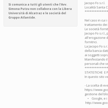
Jacopo Fo s.r.l.
Si comunica a tutti gli utenti che l'Avv.
Località Santa C
Simona Putzu non collabora con la Libera
*************
Università di Alcatraz e le società del
Gruppo Atlantide.
Nel caso in cui 
trattamento dei 
Le società fornit
Jacopo Fo s.r.l.,
all'erogazione d
fornitrici.
La Jacopo Fo s.r
della banca dati
ai soggetti sopra
Manifestando il 
personali che ven
*************
STATISTICHE E P
In questo sito v
- La scelta di e
https://www.goo
gestione del bl
• Google, e i r
http://www.googl