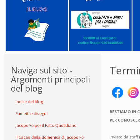
Termin
Naviga sul sito -
Argomenti principali
del blog
Indice del blog
RESTIAMO IN 
Fumetti e disegni
PER CONOSCER
Jacopo Fo per il Fatto Quotidiano
Inviato da
staff
i
Il Cacao della domenica di Jacopo Fo