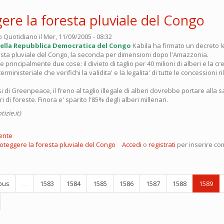
ere la foresta pluviale del Congo
o Quotidiano
il Mer, 11/09/2005 - 08:32
della Repubblica Democratica del Congo
Kabila ha firmato un decreto 
esta pluviale del Congo, la seconda per dimensioni dopo l'Amazzonia.
 principalmente due cose: il divieto di taglio per 40 milioni di alberi e la c
ministeriale che verifichi la validita' e la legalita' di tutte le concessioni ri
.
i di Greenpeace, il freno al taglio illegale di alberi dovrebbe portare alla s
ari di foreste. Finora e' sparito l'85% degli alberi millenari.
izie.it)
ente
oteggere la foresta pluviale del Congo
Accedi
o
registrati
per inserire co
ous
…
1583
1584
1585
1586
1587
1588
1589