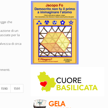
legge che
reazione di un
lasciate per la
alvezza di circa
mmenti.
1590
1591