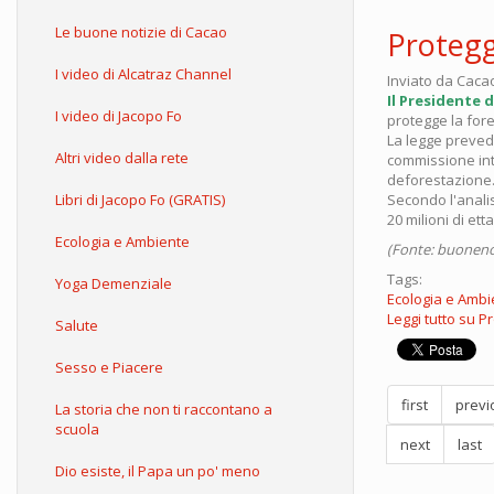
Le buone notizie di Cacao
Protegg
I video di Alcatraz Channel
Inviato da
Caca
Il Presidente 
I video di Jacopo Fo
protegge la for
La legge prevede
Altri video dalla rete
commissione inter
deforestazione
Libri di Jacopo Fo (GRATIS)
Secondo l'analis
20 milioni di ett
Ecologia e Ambiente
(Fonte: buonenot
Tags:
Yoga Demenziale
Ecologia e Ambi
Leggi tutto
su Pr
Salute
Sesso e Piacere
first
previ
La storia che non ti raccontano a
scuola
next
last
Dio esiste, il Papa un po' meno