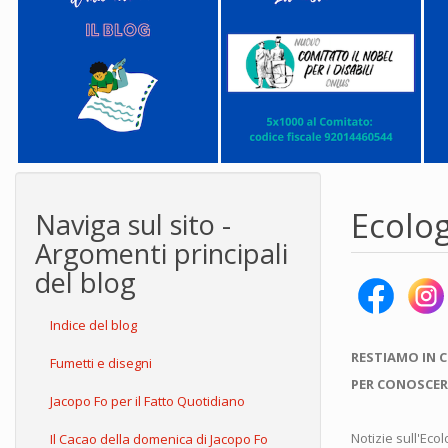
Ecolo
Naviga sul sito -
Argomenti principali
del blog
Indice del blog
RESTIAMO IN 
Fumetti e disegni
PER CONOSCER
Jacopo Fo per il Fatto Quotidiano
Notizie sull'Eco
Il Cacao della domenica di Jacopo Fo