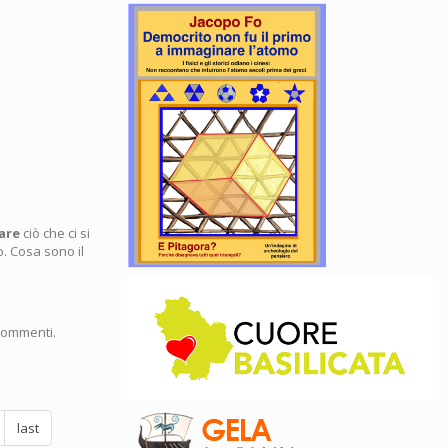
are
ciò che ci si
. Cosa sono il
commenti.
last