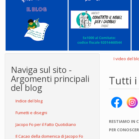
I video del bl
Naviga sul sito -
Argomenti principali
Tutti 
del blog
Indice del blog
Fumetti e disegni
RESTIAMO IN 
Jacopo Fo per il Fatto Quotidiano
PER CONOSCER
Il Cacao della domenica di Jacopo Fo