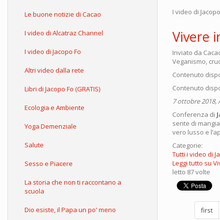
I video di Jacop
Le buone notizie di Cacao
Vivere 
I video di Alcatraz Channel
I video di Jacopo Fo
Inviato da
Caca
Veganismo, crud
Altri video dalla rete
Contenuto dispo
Contenuto dispo
Libri di Jacopo Fo (GRATIS)
7 ottobre 2018, 
Ecologia e Ambiente
Conferenza di
sente di mangiar
Yoga Demenziale
vero lusso e l’a
Salute
Categorie:
Tutti i video di 
Leggi tutto
su Vi
Sesso e Piacere
letto 87 volte
La storia che non ti raccontano a
scuola
Dio esiste, il Papa un po' meno
first