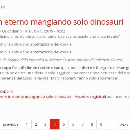
o Fo
in eterno mangiando solo dinosauri
o Quotidiano
il Mar, 01/15/2019 - 10:02
ismo, macrobiotico...tra le numerose scelte, esiste una dieta ideale?
nibile solo dopo accettazione dei cookie
nibile solo dopo accettazione dei cookie
Aula Magna dell’Università di Scienze Gastronomiche di Pollenzo, Cuneo
Jacopo Fo
sull’
alimentazione sana
, il
cibo
, le
diete
e il segreto di
mangi
e. “Non esiste una dieta ideale. Oggi c’è una concezione perversa del cibo
pparenza del lusso, a tavola? Molti ristoranti fanno solo apparenza”.
Jacopo Fo
vere in eterno mangiando solo dinosauri
Accedi
o
registrati
per inserire 
previous
1
2
3
4
5
6
7
8
9
…
next