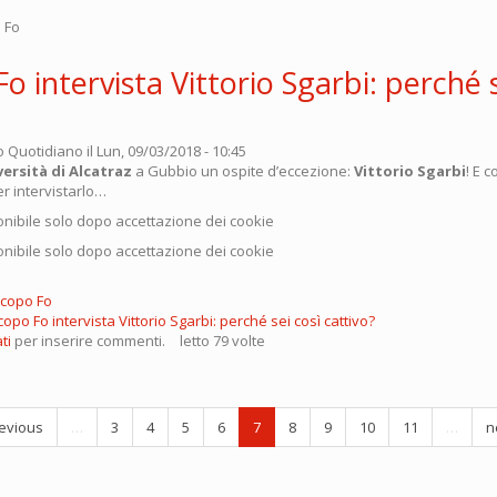
o Fo
o intervista Vittorio Sgarbi: perché s
o Quotidiano
il Lun, 09/03/2018 - 10:45
versità di Alcatraz
a Gubbio un ospite d’eccezione:
Vittorio Sgarbi
! E 
r intervistarlo…
nibile solo dopo accettazione dei cookie
nibile solo dopo accettazione dei cookie
Jacopo Fo
opo Fo intervista Vittorio Sgarbi: perché sei così cattivo?
ti
per inserire commenti.
letto 79 volte
evious
…
3
4
5
6
7
8
9
10
11
…
n