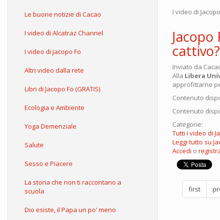
I video di Jacop
Le buone notizie di Cacao
Jacopo F
I video di Alcatraz Channel
cattivo?
I video di Jacopo Fo
Inviato da
Caca
Altri video dalla rete
Alla
Libera Uni
approfittarne pe
Libri di Jacopo Fo (GRATIS)
Contenuto dispo
Ecologia e Ambiente
Contenuto dispo
Categorie:
Yoga Demenziale
Tutti i video di 
Leggi tutto
su Jac
Salute
Accedi
o
registra
Sesso e Piacere
La storia che non ti raccontano a
first
pr
scuola
Dio esiste, il Papa un po' meno