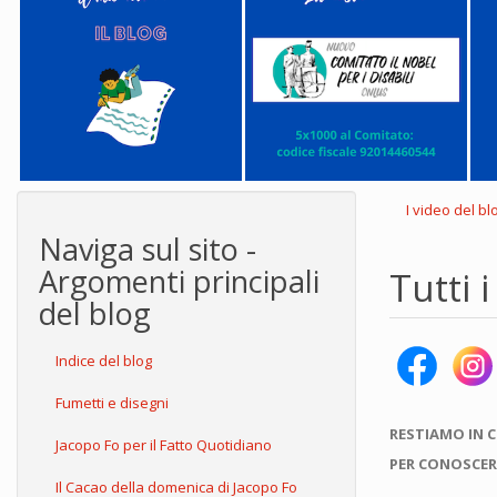
I video del bl
Naviga sul sito -
Argomenti principali
Tutti 
del blog
Indice del blog
Fumetti e disegni
RESTIAMO IN 
Jacopo Fo per il Fatto Quotidiano
PER CONOSCER
Il Cacao della domenica di Jacopo Fo