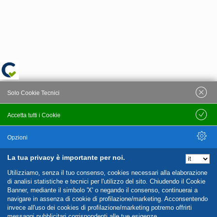
Solo Cookie Tecnici
Accetta tutti i Cookie
Salva
Opzioni
La tua privacy è importante per noi.
Nascondi Opzioni
Utilizziamo, senza il tuo consenso, cookies necessari alla elaborazione
di analisi statistiche e tecnici per l'utilizzo del sito. Chiudendo il Cookie
Banner, mediante il simbolo 'X' o negando il consenso, continuerai a
navigare in assenza di cookie di profilazione/marketing. Acconsentendo
invece all'uso dei cookies di profilazione/marketing potremo offrirti
messaggi pubblicitari corrispondenti alle tue esigenze.