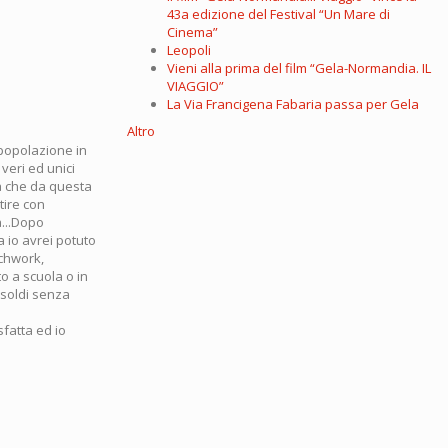
43a edizione del Festival “Un Mare di
Cinema”
Leopoli
Vieni alla prima del film “Gela-Normandia. IL
VIAGGIO”
La Via Francigena Fabaria passa per Gela
Altro
 popolazione in
veri ed unici
ia che da questa
tire con
a...Dopo
 io avrei potuto
tchwork,
o a scuola o in
 soldi senza
sfatta ed io