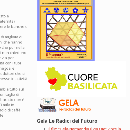
isto e
eternità).
dere le banche e
di migliaia di
tini che hanno
o che pur nella
di non chiedono
 via per
tà con i tuoi
 negozi e
oduttori che si
esse in attività
mbia tutto sul
un taglio di
l baratto non è
3 mila in
solo di caffè.
lte
Gela Le Radici del Futuro
Il film “Gela-Normandia.Il Viaggio” vince la