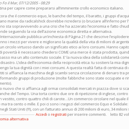
o Fo
il Mar, 07/12/2005 - 08:29
tina per capire come prepararsi all’imminente crollo economico italiano.
ora che il commercio equo, le banche del tempo, il baratto, i gruppi d’acqu
ano manie da radicalshick dovrebbe ricredersi (o bruciare all’inferno per l’
tino sta sopravvivendo a una crisi che ha azzerato l’economia e fatto chiu
ende seguendo la via dell’azione economica diretta e alternativa.
 Internazionale pubblica un’inchiesta di Pàgina 21 che descrive l’esplodere 
anno i mezzi per vivere e migliorano la qualità della vita di milioni di argen
 un circolo virtuoso dando un significato etico ai loro consumi. Hanno capit
 di povertà è necessario chiedersi COME una merce è stata prodotta, quin
asso ma un alto contenuto sociale. E’ la nuova idea della solidarietà come
isastro. L’idea dell’economia della reciprocità etica: tu sostieni la mia digni
engo la tua dignità con i miei consumi. A questa realtà fatta di centinaia di
iti si affianca la macchina degli scambi senza circolazione di denaro tra pr
formando gruppi di produzione (molte fabbriche sono state occupate e rim
imento).
to nuovo che si affianca agli ormai consolidati mercati in piazza dove si sca
nche del Tempo. Una torta contro due ore di ripetizione di inglese, contro 
un vestito, contro quattro chili di carote…Un commercio circolare nel quale i
ma tra cento o mille. E poi ci sono i negozi del commercio Equo e Solidale: 
egli Stati Uniti (!!!), con un fatturato annuo di 200 milioni di euro, 34 milioni 
Accedi
o
registrati
per inserire commenti.
letto 82 vo
omia alternativa