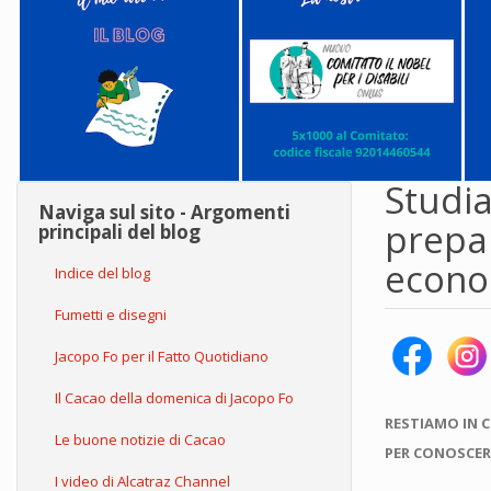
Studia
Naviga sul sito - Argomenti
prepar
principali del blog
econom
Indice del blog
Fumetti e disegni
Jacopo Fo per il Fatto Quotidiano
Il Cacao della domenica di Jacopo Fo
RESTIAMO IN 
Le buone notizie di Cacao
PER CONOSCER
I video di Alcatraz Channel