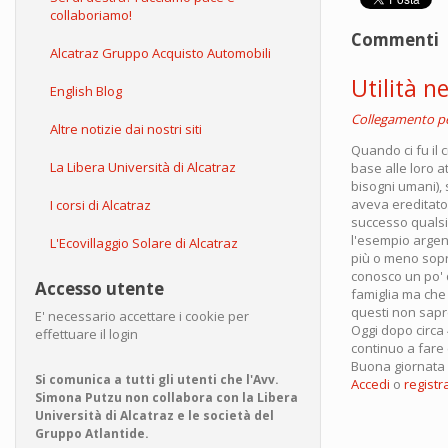
collaboriamo!
Commenti
Alcatraz Gruppo Acquisto Automobili
Utilità 
English Blog
Collegamento 
Altre notizie dai nostri siti
Quando ci fu il 
La Libera Università di Alcatraz
base alle loro a
bisogni umani), 
aveva ereditato 
I corsi di Alcatraz
successo qualsi
l'esempio argen
L'Ecovillaggio Solare di Alcatraz
più o meno sopr
conosco un po' d
Accesso utente
famiglia ma che
questi non sapr
E' necessario accettare i cookie per
Oggi dopo circa 
effettuare il login
continuo a fare 
Buona giornata
Si comunica a tutti gli utenti che l'Avv.
Accedi
o
registra
Simona Putzu non collabora con la Libera
Università di Alcatraz e le società del
Gruppo Atlantide.