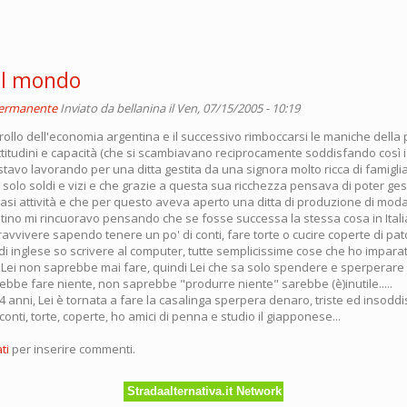
nel mondo
permanente
Inviato da
bellanina
il Ven, 07/15/2005 - 10:19
crollo dell'economia argentina e il successivo rimboccarsi le maniche della
ttitudini e capacità (che si scambiavano reciprocamente soddisfando così i 
stavo lavorando per una ditta gestita da una signora molto ricca di famigl
solo soldi e vizi e che grazie a questa sua ricchezza pensava di poter ges
asi attività e che per questo aveva aperto una ditta di produzione di mod
tino mi rincuoravo pensando che se fosse successa la stessa cosa in Italia
avvivere sapendo tenere un po' di conti, fare torte o cucire coperte di pa
i inglese so scrivere al computer, tutte semplicissime cose che ho imparat
 Lei non saprebbe mai fare, quindi Lei che sa solo spendere e sperperare
ebbe fare niente, non saprebbe "produrre niente" sarebbe (è)inutile.....
4 anni, Lei è tornata a fare la casalinga sperpera denaro, triste ed insoddi
conti, torte, coperte, ho amici di penna e studio il giapponese...
ti
per inserire commenti.
Stradaalternativa.it Network