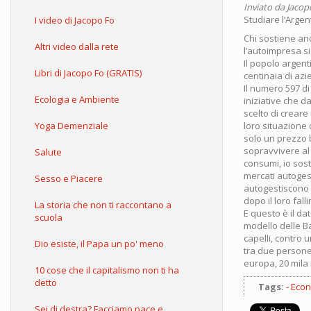
Inviato da
Jacop
Studiare l’Argen
I video di Jacopo Fo
Chi sostiene anc
Altri video dalla rete
l’autoimpresa si
Il popolo argen
Libri di Jacopo Fo (GRATIS)
centinaia di azi
Il numero 597 di
Ecologia e Ambiente
iniziative che d
scelto di creare
Yoga Demenziale
loro situazione
solo un prezzo b
sopravvivere al d
Salute
consumi, io sost
mercati autogest
Sesso e Piacere
autogestiscono 
dopo il loro fall
La storia che non ti raccontano a
E questo è il da
scuola
modello delle Ba
capelli, contro 
Dio esiste, il Papa un po' meno
tra due persone 
europa, 20 mila n
10 cose che il capitalismo non ti ha
detto
Tags:
Econ
Sei di destra? Facciamo pace e