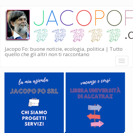
Salta
al
contenuto
principale
Jacopo Fo: buone notizie, ecologia, politica | Tutto
quello che gli altri non ti raccontano
Toggl
naviga