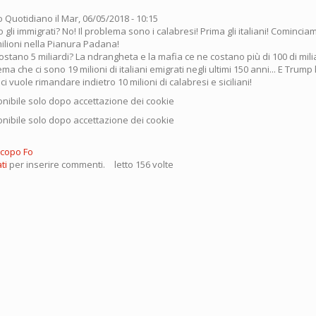
o Quotidiano
il Mar, 06/05/2018 - 10:15
 gli immigrati? No! Il problema sono i calabresi! Prima gli italiani! Cominciam
ilioni nella Pianura Padana!
 costano 5 miliardi? La ndrangheta e la mafia ce ne costano più di 100 di mili
lema che ci sono 19 milioni di italiani emigrati negli ultimi 150 anni... E Trum
E ci vuole rimandare indietro 10 milioni di calabresi e siciliani!
nibile solo dopo accettazione dei cookie
nibile solo dopo accettazione dei cookie
Jacopo Fo
ti
per inserire commenti.
letto 156 volte