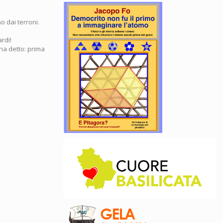
o dai terroni.
ardi!
p ha detto: prima