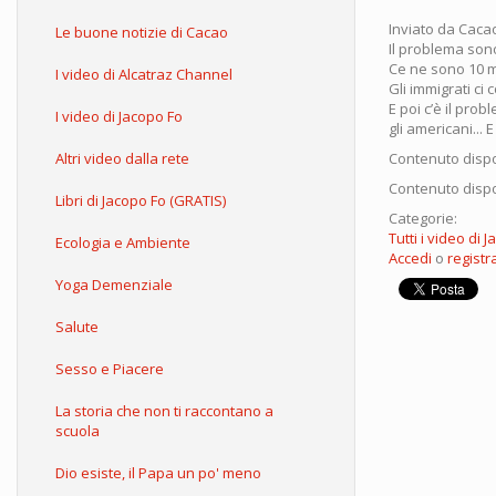
Inviato da
Caca
Le buone notizie di Cacao
Il problema sono
Ce ne sono 10 m
I video di Alcatraz Channel
Gli immigrati ci
E poi c’è il prob
I video di Jacopo Fo
gli americani... 
Altri video dalla rete
Contenuto dispo
Contenuto dispo
Libri di Jacopo Fo (GRATIS)
Categorie:
Tutti i video di 
Ecologia e Ambiente
Accedi
o
registra
Yoga Demenziale
Salute
Sesso e Piacere
La storia che non ti raccontano a
scuola
Dio esiste, il Papa un po' meno