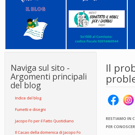
Il pro
Naviga sul sito -
Argomenti principali
proble
del blog
Indice del blog
Fumetti e disegni
RESTIAMO IN 
Jacopo Fo per il Fatto Quotidiano
PER CONOSCER
Il Cacao della domenica di Jacopo Fo