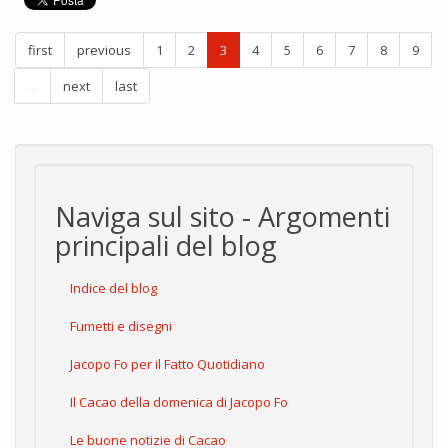
first
previous
1
2
3
4
5
6
7
8
9
…
next
last
Naviga sul sito - Argomenti
principali del blog
Indice del blog
Fumetti e disegni
Jacopo Fo per il Fatto Quotidiano
Il Cacao della domenica di Jacopo Fo
Le buone notizie di Cacao