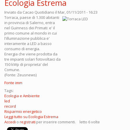
Ecologia Estrema
Inviato da
Cacao Quotidiano
il Mar, 01/11/2011 - 16:23
Torraca, paese di 1.300 abitanti
in provincia di Salerno, entra
nel Guinness dei Primati: e' il
primo comune al mondo in cui
l'illuminazione pubblica e'
interamente a LED a basso
consumo di energia.
Energia che viene prodotta da
tre impianti solari fotovoltaici da
150 kWp di proprieta' del
Comune.
(Fonte: Zeusnews)
Fonte imm
Tags:
Ecologia e Ambiente
led
record
Risparmio energetico
Leggi tutto
su Ecologia Estrema
Accedi
o
registrati
per inserire commenti.
letto 6 volte