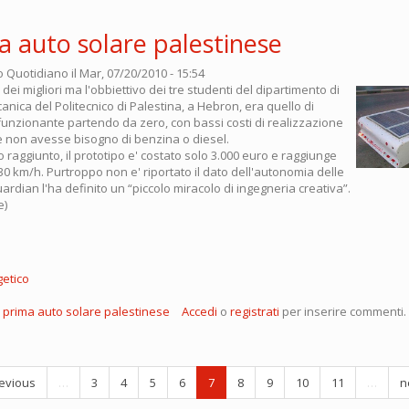
a auto solare palestinese
o Quotidiano
il Mar, 07/20/2010 - 15:54
 dei migliori ma l'obbiettivo dei tre studenti del dipartimento di
nica del Politecnico di Palestina, a Hebron, era quello di
funzionante partendo da zero, con bassi costi di realizzazione
e non avesse bisogno di benzina o diesel.
o raggiunto, il prototipo e' costato solo 3.000 euro e raggiunge
 30 km/h. Purtroppo non e' riportato il dato dell'autonomia delle
uardian l'ha definito un “piccolo miracolo di ingegneria creativa”.
e)
etico
 prima auto solare palestinese
Accedi
o
registrati
per inserire commenti.
evious
…
3
4
5
6
7
8
9
10
11
…
n