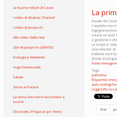
Le buone notizie di Cacao
La prim
I video di Alcatraz Channel
Inviato da
Caca
L'aspetto non e'
I video di Jacopo Fo
ingegneria mecca
creare un'auto 
Altri video dalla rete
e gestione e ch
Lo scopo e' stat
Libri di Jacopo Fo (GRATIS)
una velocita' di
batterie ma il G
Ecologia e Ambiente
(Fonte: Ecologia
Fonte immagine
Yoga Demenziale
Tags:
palestina
Salute
Risparmio energ
auto ecologiche
Sesso e Piacere
Leggi tutto
su La
La storia che non ti raccontano a
scuola
first
pr
Dio esiste, il Papa un po' meno