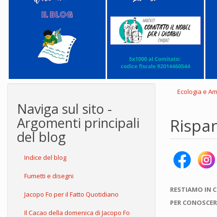
Ecologia e A
Naviga sul sito -
Argomenti principali
Rispa
del blog
Indice del blog
Fumetti e disegni
RESTIAMO IN 
Jacopo Fo per il Fatto Quotidiano
PER CONOSCER
Il Cacao della domenica di Jacopo Fo