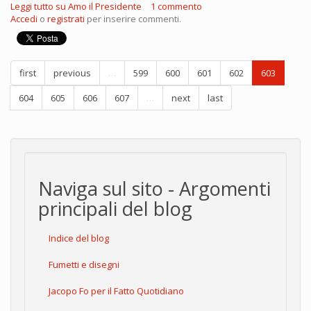
Leggi tutto
su Amo il Presidente
1 commento
Accedi
o
registrati
per inserire commenti.
first
previous
…
599
600
601
602
603
604
605
606
607
…
next
last
Naviga sul sito - Argomenti
principali del blog
Indice del blog
Fumetti e disegni
Jacopo Fo per il Fatto Quotidiano