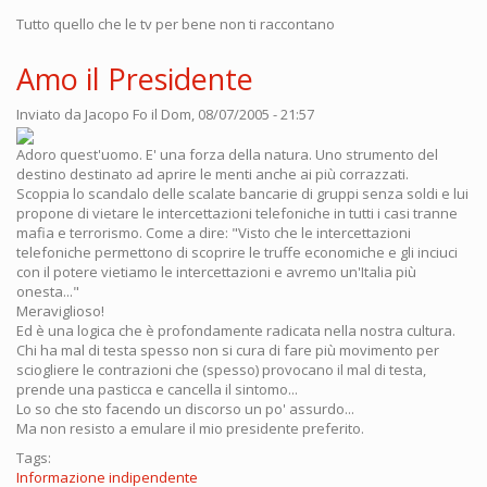
Tutto quello che le tv per bene non ti raccontano
Amo il Presidente
Inviato da
Jacopo Fo
il Dom, 08/07/2005 - 21:57
Adoro quest'uomo. E' una forza della natura. Uno strumento del
destino destinato ad aprire le menti anche ai più corrazzati.
Scoppia lo scandalo delle scalate bancarie di gruppi senza soldi e lui
propone di vietare le intercettazioni telefoniche in tutti i casi tranne
mafia e terrorismo. Come a dire: "Visto che le intercettazioni
telefoniche permettono di scoprire le truffe economiche e gli inciuci
con il potere vietiamo le intercettazioni e avremo un'Italia più
onesta..."
Meraviglioso!
Ed è una logica che è profondamente radicata nella nostra cultura.
Chi ha mal di testa spesso non si cura di fare più movimento per
sciogliere le contrazioni che (spesso) provocano il mal di testa,
prende una pasticca e cancella il sintomo...
Lo so che sto facendo un discorso un po' assurdo...
Ma non resisto a emulare il mio presidente preferito.
Tags:
Informazione indipendente