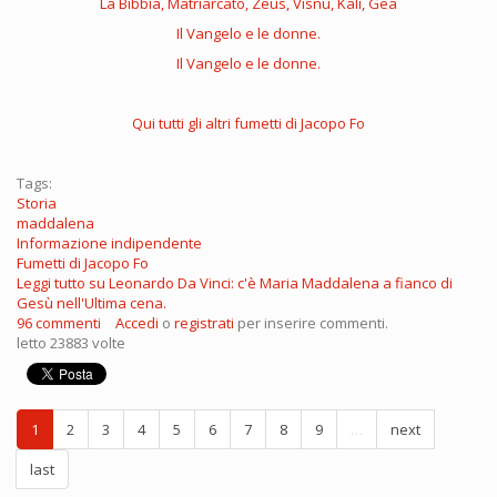
La Bibbia, Matriarcato, Zeus, Visnù, Kalì, Gea
Il Vangelo e le donne.
Il Vangelo e le donne.
Qui tutti gli altri fumetti di Jacopo Fo
Tags:
Storia
maddalena
Informazione indipendente
Fumetti di Jacopo Fo
Leggi tutto
su Leonardo Da Vinci: c'è Maria Maddalena a fianco di
Gesù nell'Ultima cena.
96 commenti
Accedi
o
registrati
per inserire commenti.
letto 23883 volte
1
2
3
4
5
6
7
8
9
…
next
last