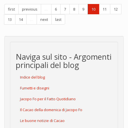
first
previous
…
6
7
8
9
10
11
12
13
14
…
next
last
Naviga sul sito - Argomenti
principali del blog
Indice del blog
Fumetti e disegni
Jacopo Fo per il Fatto Quotidiano
Il Cacao della domenica di Jacopo Fo
Le buone notizie di Cacao