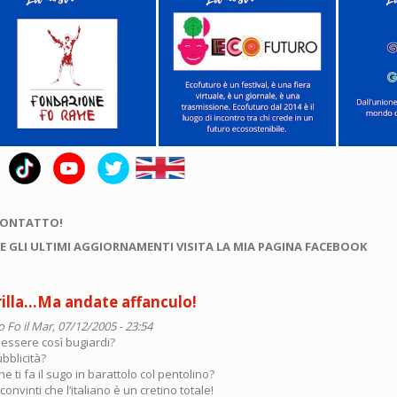
CONTATTO!
E GLI ULTIMI AGGIORNAMENTI VISITA LA MIA PAGINA FACEBOOK
rilla…Ma andate affanculo!
o Fo
il Mar, 07/12/2005 - 23:54
 essere così bugiardi?
ubblicità?
che ti fa il sugo in barattolo col pentolino?
onvinti che l’italiano è un cretino totale!