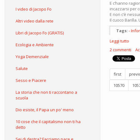
E c’hanno ragion
incazzarsi per c
I video di Jacopo Fo
E non c’è nessun
Il cuoco Barilla
Altri video dalla rete
Tags:
Info
Libri di Jacopo Fo (GRATIS)
Leggi tutto
su
Ecologia e Ambiente
Il
2 commenti
Ac
cuoc
Yoga Demenziale
Baril
Ma
Salute
anda
first
previ
affan
Sesso e Piacere
10570
105
La storia che non ti raccontano a
scuola
Dio esiste, il Papa un po' meno
10 cose che il capitalismo non ti ha
detto
Sei di destra? Facciamo pace e