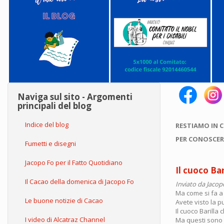
Naviga sul sito - Argomenti
principali del blog
Indice del blog
RESTIAMO IN 
PER CONOSCER
Fumetti e disegni
Jacopo Fo per il Fatto Quotidiano
Il cuoco Ba
Il Cacao della domenica di Jacopo Fo
Inviato da
Jacop
Ma come si fa a
Le buone notizie di Cacao
Avete visto la p
Il cuoco Barilla 
I video di Alcatraz Channel
Ma questi sono c