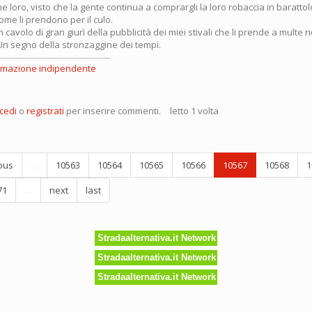
e loro, visto che la gente continua a comprargli la loro robaccia in baratto
ome li prendono per il culo.
 cavolo di gran giurì della pubblicità dei miei stivali che li prende a multe 
. Un segno della stronzaggine dei tempi.
rmazione indipendente
cedi
o
registrati
per inserire commenti.
letto 1 volta
o
la…
te
ous
…
10563
10564
10565
10566
10567
10568
1
culo!
71
…
next
last
Stradaalternativa.it Network
Stradaalternativa.it Network
Stradaalternativa.it Network