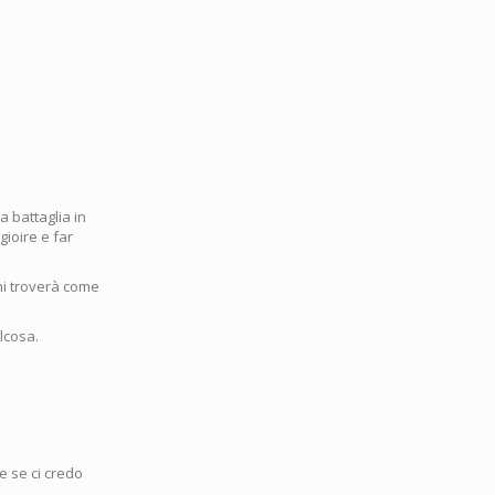
a battaglia in
gioire e far
 mi troverà come
lcosa.
e se ci credo