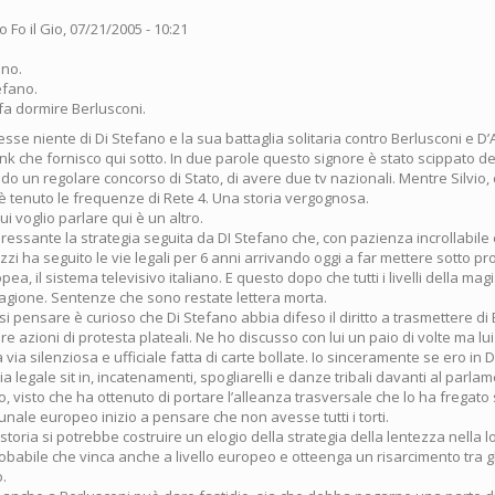
o Fo
il Gio, 07/21/2005 - 10:21
ano.
efano.
fa dormire Berlusconi.
sse niente di Di Stefano e la sua battaglia solitaria contro Berlusconi e 
link che fornisco qui sotto. In due parole questo signore è stato scippato del 
do un regolare concorso di Stato, di avere due tv nazionali. Mentre Silvio
i è tenuto le frequenze di Rete 4. Una storia vergognosa.
ui voglio parlare qui è un altro.
eressante la strategia seguita da DI Stefano che, con pazienza incrollabil
zi ha seguito le vie legali per 6 anni arrivando oggi a far mettere sotto pr
ea, il sistema televisivo italiano. E questo dopo che tutti i livelli della mag
ragione. Sentenze che sono restate lettera morta.
si pensare è curioso che Di Stefano abbia difeso il diritto a trasmettere d
e azioni di protesta plateali. Ne ho discusso con lui un paio di volte ma l
 via silenziosa e ufficiale fatta di carte bollate. Io sinceramente se ero in 
ia legale sit in, incatenamenti, spogliarelli e danze tribali davanti al parlam
, visto che ha ottenuto di portare l’alleanza trasversale che lo ha fregato
bunale europeo inizio a pensare che non avesse tutti i torti.
 storia si potrebbe costruire un elogio della strategia della lentezza nella l
obabile che vinca anche a livello europeo e otteenga un risarcimento tra gli
o.