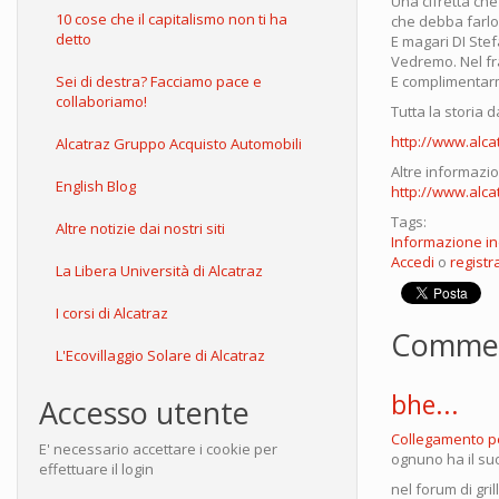
Una cifretta ch
10 cose che il capitalismo non ti ha
che debba farlo
detto
E magari DI Ste
Vedremo. Nel fr
Sei di destra? Facciamo pace e
E complimentarm
collaboriamo!
Tutta la storia da
http://www.alc
Alcatraz Gruppo Acquisto Automobili
Altre informazio
English Blog
http://www.alc
Tags:
Altre notizie dai nostri siti
Informazione i
Accedi
o
registra
La Libera Università di Alcatraz
I corsi di Alcatraz
Comme
L'Ecovillaggio Solare di Alcatraz
bhe...
Accesso utente
Collegamento 
E' necessario accettare i cookie per
ognuno ha il suo 
effettuare il login
nel forum di gri