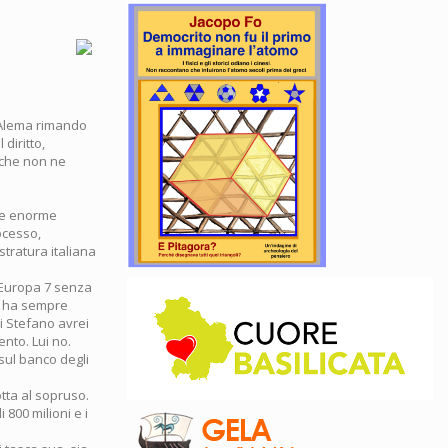
D’Alema rimando
diritto,
, che non ne
e e enorme
ocesso,
istratura italiana
i Europa 7 senza
ui ha sempre
Di Stefano avrei
ento. Lui no.
 sul banco degli
otta al sopruso.
 800 milioni e i