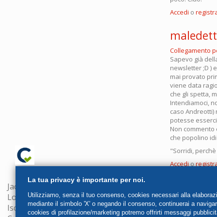
Accedi
o
registra
maledetto
Collegamento 
Sapevo già della 
newsletter ;D )
mai provato pri
viene data ragi
che gli spetta, 
Intendiamoci, no
caso Andreotti) 
potesse esserci
Non commento ol
che popolino idi
"Sorridi, perch
Accedi
o
registra
La tua privacy è importante per noi.
Jacopo Fo srl
Utilizziamo, senza il tuo consenso, cookies necessari alla elaborazion
Loc. S.Cristina, 53, 06020 Gubbio (PG)
mediante il simbolo 'X' o negando il consenso, continuerai a naviga
Iscritta presso il registro delle imprese di Perugia con n
cookies di profilazione/marketing potremo offrirti messaggi pubblicit