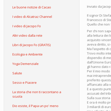
Inviato da
Jacop
Le buone notizie di Cacao
Il signor Di Stef
I video di Alcatraz Channel
Francesco di St
Quello che non 
I video di Jacopo Fo
Per chi non sape
Altri video dalla rete
alla lettura dei 
acquisito vincen
aveva diritto, s
Libri di Jacopo Fo (GRATIS)
Ma l’aspetto di c
Trovo molto int
Ecologia e Ambiente
dispendio di mez
dall’Unione Europ
Yoga Demenziale
gli hanno dato 
Per il mio modo 
Salute
mai intraprender
preferito questa
Sesso e Piacere
affiancato alla v
E a questo punto
La storia che non ti raccontano a
accusati del tri
scuola
Sulla sua storia
E ora è molto pr
Dio esiste, il Papa un po' meno
3 miliardi di eur