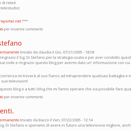
 di rete4
 telestudio)
eporter.net
***
ti
per inserire commenti.
stefano
permanente
Inviato da
claudia
il Gio, 07/21/2005 - 18:58
ngrazio il Sig. Di Stefano per la strategia usata e per aver condotto quest
i civile e ringrazio questo blog per avermi dato un' informazione con cui 
occorrenza mi troverà al suo fianco ad intraprendere qualsiasi battaglia e
 sue televisioni!
uesto blog e a tutti i blog che mi fanno sperare che sia possibile fare qua
ti
per inserire commenti.
nti.
permanente
Inviato da
Bacco
il Ven, 07/22/2005 - 12:14
ig. Di Stefano e speriamo di avere in futuro una televisione migliore, anch