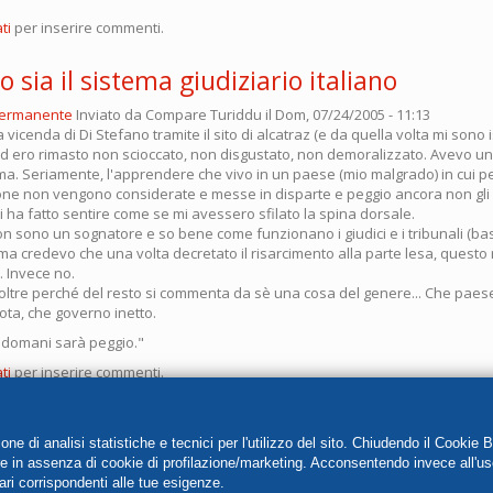
ti
per inserire commenti.
 sia il sistema giudiziario italiano
permanente
Inviato da
Compare Turiddu
il Dom, 07/24/2005 - 11:13
vicenda di Di Stefano tramite il sito di alcatraz (e da quella volta mi sono is
 ed ero rimasto non scioccato, non disgustato, non demoralizzato. Avevo u
ma. Seriamente, l'apprendere che vivo in un paese (mio malgrado) in cui p
one non vengono considerate e messe in disparte e peggio ancora non gli 
mi ha fatto sentire come se mi avessero sfilato la spina dorsale.
n sono un sognatore e so bene come funzionano i giudici e i tribunali (ba
ma credevo che una volta decretato il risarcimento alla parte lesa, questo
. Invece no.
tre perché del resto si commenta da sè una cosa del genere... Che paese 
ota, che governo inetto.
è domani sarà peggio."
ti
per inserire commenti.
e di analisi statistiche e tecnici per l'utilizzo del sito. Chiudendo il Cookie 
re in assenza di cookie di profilazione/marketing. Acconsentendo invece all'us
umero di iscrizione 170001 e Partita Iva 01956540544
ari corrispondenti alle tue esigenze.