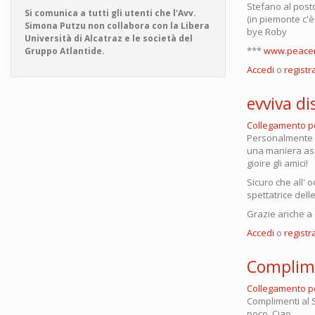
Stefano al posto
Si comunica a tutti gli utenti che l'Avv.
(in piemonte c'è
Simona Putzu non collabora con la Libera
bye Roby
Università di Alcatraz e le società del
***
www.peacer
Gruppo Atlantide.
Accedi
o
registra
evviva di
Collegamento 
Personalmente ri
una maniera assa
gioire gli amici!
Sicuro che all' 
spettatrice delle
Grazie anche a q
Accedi
o
registra
Complime
Collegamento 
Complimenti al S
poco. Ciao.