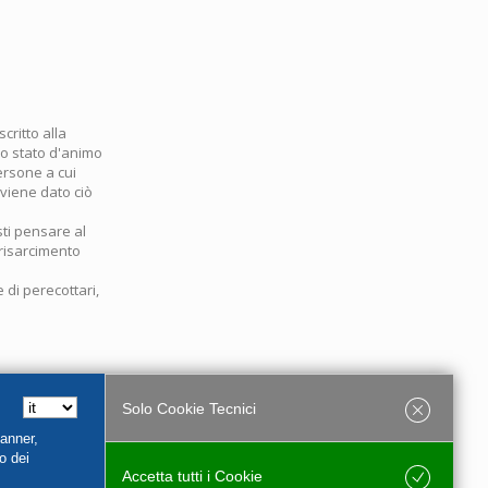
critto alla
no stato d'animo
ersone a cui
viene dato ciò
sti pensare al
 risarcimento
di perecottari,
Solo Cookie Tecnici
Banner,
o dei
Accetta tutti i Cookie
Salva