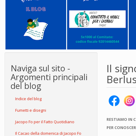
Il sig
Naviga sul sito -
Argomenti principali
Berlu
del blog
Indice del blog
Fumetti e disegni
RESTIAMO IN 
Jacopo Fo per il Fatto Quotidiano
PER CONOSCER
Il Cacao della domenica di Jacopo Fo