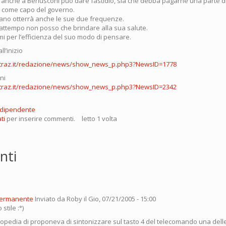
e anche a Berlusconi può dare fastidio, sia che debba pagarne una parte di
 come capo del governo.
fano otterrà anche le sue due frequenze.
attempo non posso che brindare alla sua salute.
i per l’efficienza del suo modo di pensare.
ll’inizio
atraz.it/redazione/news/show_news_p.php3?NewsID=1778
ni
atraz.it/redazione/news/show_news_p.php3?NewsID=2342
ndipendente
ti
per inserire commenti.
letto 1 volta
nti
permanente
Inviato da
Roby
il Gio, 07/21/2005 - 15:00
stile :°)
llopedia di proponeva di sintonizzare sul tasto 4 del telecomando una delle t