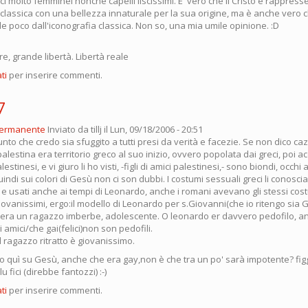
ici molto femminei nonchè capelli liscissimi. E' vero che il Cristo è rappress
 classica con una bellezza innaturale per la sua origine, ma è anche vero c
 poco dall'iconografia classica. Non so, una mia umile opinione. :D
re, grande libertà. Libertà reale
ti
per inserire commenti.
7
permanente
Inviato da
tillj
il Lun, 09/18/2006 - 20:51
punto che credo sia sfuggito a tutti presi da verità e facezie. Se non dico c
palestina era territorio greco al suo inizio, ovvero popolata dai greci, poi 
lestinesi, e vi giuro li ho visti, -figli di amici palestinesi,- sono biondi, occhi 
indi sui colori di Gesù non ci son dubbi. I costumi sessuali greci li conos
e usati anche ai tempi di Leonardo, anche i romani avevano gli stessi cost
vanissimi, ergo:il modello di Leonardo per s.Giovanni(che io ritengo sia G
ù)era un ragazzo imberbe, adolescente. O leonardo er davvero pedofilo, an
 amici/che gai(felici)non son pedofili.
il ragazzo ritratto è giovanissimo.
utto quì su Gesù, anche che era gay,non è che tra un po' sarà impotente? fi
 fici (direbbe fantozzi) :-)
ti
per inserire commenti.