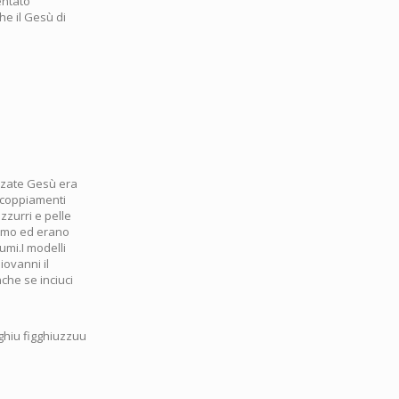
entato
he il Gesù di
azzate Gesù era
accoppiamenti
azzurri e pelle
ciamo ed erano
umi.I modelli
iovanni il
che se inciuci
gghiu figghiuzzuu