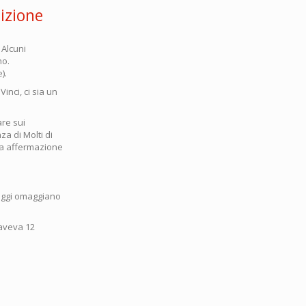
sizione
 Alcuni
no.
).
inci, ci sia un
are sui
a di Molti di
mia affermazione
saggi omaggiano
 aveva 12