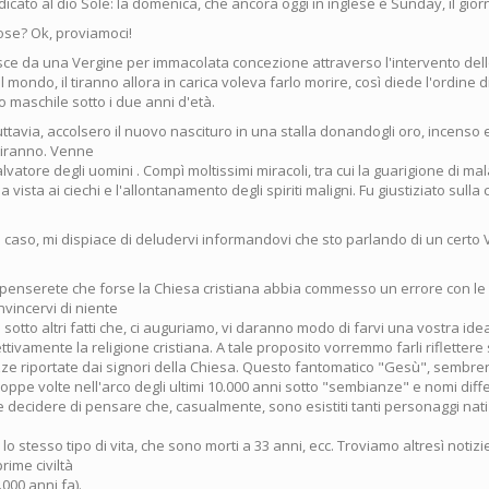
dicato al dio Sole: la domenica, che ancora oggi in inglese è Sunday, il gior
ose? Ok, proviamoci!
e da una Vergine per immacolata concezione attraverso l'intervento dello 
mondo, il tiranno allora in carica voleva farlo morire, così diede l'ordine di 
 maschile sotto i due anni d'età.
tuttavia, accolsero il nuovo nascituro in una stalla donandogli oro, incenso 
tiranno. Venne
lvatore degli uomini . Compì moltissimi miracoli, tra cui la guarigione di mala
a vista ai ciechi e l'allontanamento degli spiriti maligni. Fu giustiziato sulla
 caso, mi dispiace di deludervi informandovi che sto parlando di un certo 
penserete che forse la Chiesa cristiana abbia commesso un errore con le
vincervi di niente
ù sotto altri fatti che, ci auguriamo, vi daranno modo di farvi una vostra id
ettivamente la religione cristiana. A tale proposito vorremmo farli rifletter
e riportate dai signori della Chiesa. Questo fantomatico "Gesù", sembr
roppe volte nell'arco degli ultimi 10.000 anni sotto "sembianze" e nomi diffe
decidere di pensare che, casualmente, sono esistiti tanti personaggi nati
lo stesso tipo di vita, che sono morti a 33 anni, ecc. Troviamo altresì notizie
prime civiltà
000 anni fa).