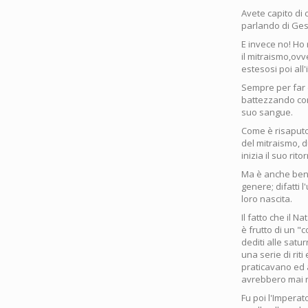
Avete capito di 
parlando di Ges
E invece no! Ho 
il mitraismo,ovv
estesosi poi all
Sempre per far dei
battezzando co
suo sangue.
Come è risaputo,
del mitraismo, d
inizia il suo rito
Ma è anche bene
genere; difatti 
loro nascita.
Il fatto che il 
è frutto di un "
dediti alle satu
una serie di riti
praticavano ed 
avrebbero mai r
Fu poi l'Imperat