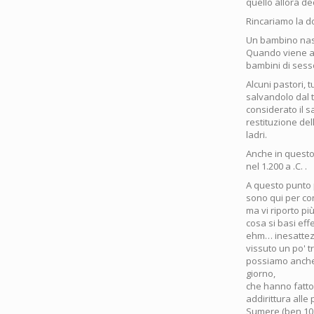
quello allora de
Rincariamo la d
Un bambino nasc
Quando viene al 
bambini di sesso
Alcuni pastori, 
salvandolo dal 
considerato il sa
restituzione dell
ladri.
Anche in questo
nel 1.200 a .C. .
A questo punto 
sono qui per con
ma vi riporto pi
cosa si basi eff
ehm… inesattezz
vissuto un po' t
possiamo anche 
giorno,
che hanno fatto 
addirittura alle 
Sumere (ben 10.