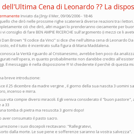
o dell'Ultima Cena di Leonardo ?? La dispo
permanente
Inviato da
J3njy
il Mer, 09/06/2006 - 18:46
ello che dirò nelle prossime righe scatenerà diverse reazioni tra i lettori.
mpletamente ciò che dirò, altri magari lo prenderanno ciecamente per buo
si vi consiglio di fare BEN AMPIE RICERCHE sull'argomento (i mezzi ce li avete
di Dan Brown "Il codice da Vinci" si dice che nell'ultima cena di Leonardo Da V
to, ed il tutto è incentrato sulla figura di Maria Maddalena.
i conosca la Verità riguardo al Cristianesimo, avrebbe ben poco da analizz
gurati nell'opera, in quanto probabilmente non darebbe credito all'esistenz
i. Il messaggio è nella disposizione !!! Vi chiederete il perchè di questa 
a breve introduzione:
e il 25 dicembre da madre vergine , il giorno della sua nascita 3 uomini 
 oro, incenso e mirra.
sua vita compie diversi miracoli. Egli veniva considerato il "buon pastore",
e a 33
una tomba di pietra ma resuscita 3 giorni dopo!
po aver consumato il pasto sacro.
rrezione i suoi discepoli recitavano: "Rallegratevi,
risorto dalla morte. Le sue pene e sofferenze saranno la vostra salvezza".