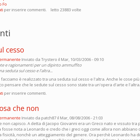
o Fo
ti
per inserire commenti.
letto 23883 volte
nti
ul cesso
permanente
Inviato da
Trystero
il Mar, 10/03/2006 - 09:10
ate e ragionamenti per un dipinto ammuffito
na seduta sul cesso e l'altra...
 facciamo è realizzato tra una seduta sul cesso e l'altra. Anche le cose più
co pensare che le sedute sul cesso sono state tra un'opera d'arte e l'altra
ti
per inserire commenti.
cosa che non
permanente
Inviato da
patch87
il Mar, 08/08/2006 - 21:03
e non capisco. A detta di Jacopo Giovanni era un Greco nato e vissuto tra 
 fosse nota a Leonardo e credo che i greci oggi come allora non abbiano qu
la fisicità, nonchè un atteggiamento del genere. Ora perchè Leonardo ha d