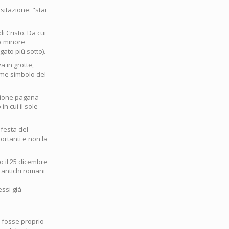
sitazione: "stai
i Cristo. Da cui
ia minore
ato più sotto).
va in grotte,
me simbolo del
igione pagana
n cui il sole
festa del
ortanti e non la
to il 25 dicembre
i antichi romani
essi già
a fosse proprio