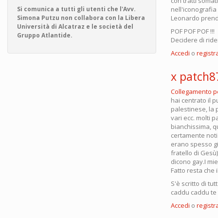
con tratti somat
Si comunica a tutti gli utenti che l'Avv.
nell'iconografia
Simona Putzu non collabora con la Libera
Leonardo prende
Università di Alcatraz e le società del
POF POF POF !!!
Gruppo Atlantide.
Decidere di ride
Accedi
o
registra
x patch8
Collegamento 
hai centrato il 
palestinese, la 
vari ecc. molti pa
bianchissima, qu
certamente noti 
erano spesso gio
fratello di Ges
dicono gay.I miei
Fatto resta che 
S'è scritto di t
caddu caddu te lu
Accedi
o
registra