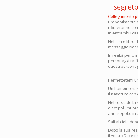
Il segret
Collegamento 
Probabilmente qu
rifiuteranno co
In entrambi i ca
Nel film e libro 
messaggio Nascos
In realtà per ch
personaggi raffi
questi personagg
....
Permettetemi un
Un bambino nasc
il nascituro con
Nel corso della 
discepoli, muor
anni sepolto in 
Salì al cielo do
Dopo la sua resu
il vostro Dio è 