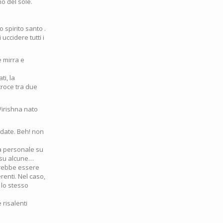
no del sole.
spirito santo .
uccidere tutti i
e mirra e
ti, la
 croce tra due
Virishna nato
 date. Beh! non
ea personale su
e su alcune…
erebbe essere
renti. Nel caso,
 lo stesso
 risalenti