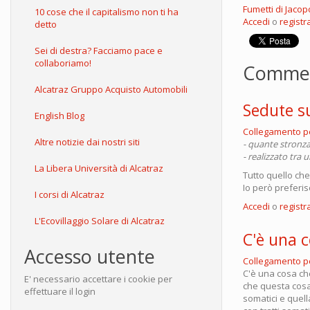
Fumetti di Jacop
10 cose che il capitalismo non ti ha
Accedi
o
registra
detto
Sei di destra? Facciamo pace e
collaboriamo!
Comme
Alcatraz Gruppo Acquisto Automobili
Sedute s
English Blog
Collegamento 
Altre notizie dai nostri siti
- quante stronz
- realizzato tra u
La Libera Università di Alcatraz
Tutto quello che
Io però preferis
I corsi di Alcatraz
Accedi
o
registra
L'Ecovillaggio Solare di Alcatraz
C'è una 
Accesso utente
Collegamento 
C'è una cosa ch
E' necessario accettare i cookie per
che questa cosa
effettuare il login
somatici e quel