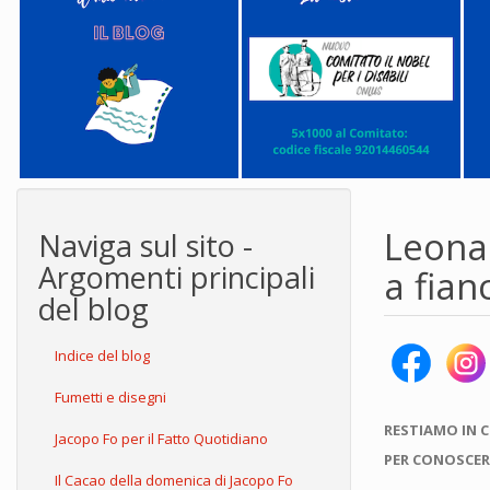
Leona
Naviga sul sito -
Argomenti principali
a fian
del blog
Indice del blog
Fumetti e disegni
RESTIAMO IN 
Jacopo Fo per il Fatto Quotidiano
PER CONOSCER
Il Cacao della domenica di Jacopo Fo