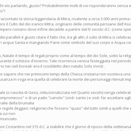
chi sto parlando, giusto? Probabilmente molti di voi risponderanno senza e
ù"!
raccontato la storia leggendaria di Mitra, risalente a circa 3.000 anni prima d
ero il Culto del dio iranico Mitra, originario delle comunità persiane dell'As
'impero romano dove infine decadde a partire dal IV secolo d.C. (come spieg
 paralleli è giusto citare il fatto che, tra gli altri, il culto di Mitra si celebra
n acqua Santa e mangiando Pane come simbolo del suo corpo e Acqua co
 Natale è tempo di regali proprio come al tempo del dio Sole, sotto la rel
urante il solstizio d'inverno. Tale ricorrenza veniva festeggiata nel periodo i
rno nei cieli boreali: era il cosiddetto dies natalis Solis invicti .
 sapere che nei primissimi tempi della Chiesa cristiana non esisteva una 
l'usanza in voga era quella di celebrare la morte dei personaggi ritenuti imp
Natale (o nascita di Gesù, istituzionalizzata nel Quarto secolo) venga celebra
compromesso" o di un patto "sancito" (cioè: santo ) e cioè: far accettare agl
rnalie della brumalia
 e regole (leggasi: religione) che fossero "quasi" del tutto simili a quelli che 
a cui non
inunciato.
ore Costantino nel 315 d.C. a stabilire che il giorno di riposo della settiman