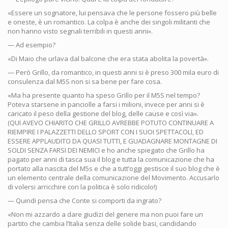
«Essere un sognatore, lui pensava che le persone fossero più belle
e oneste, è un romantico. La colpa è anche dei singoli militanti che
non hanno visto segnali terribili in questi anni».
— Ad esempio?
«Di Maio che urlava dal balcone che era stata abolita la povertà».
— Però Grillo, da romantico, in questi anni si è preso 300 mila euro di
consulenza dal M5S non si sa bene per fare cosa.
«Ma ha presente quanto ha speso Grillo per il M5S nel tempo?
Poteva starsene in panciolle a farsi i milioni, invece per anni si è
caricato il peso della gestione del blog, delle cause e così via».
(QUI AVEVO CHIARITO CHE GRILLO AVREBBE POTUTO CONTINUARE A
RIEMPIRE I PALAZZETTI DELLO SPORT CON I SUOI SPETTACOLI, ED
ESSERE APPLAUDITO DA QUASI TUTTI, E GUADAGNARE MONTAGNE DI
SOLDI SENZA FARSI DEI NEMICI e ho anche spiegato che Grillo ha
pagato per anni di tasca sua il blog e tutta la comunicazione che ha
portato alla nascita del M5s e che a tutt’oggi gestisce il suo blog che è
un elemento centrale della comunicazione del Movimento. Accusarlo
di volersi arricchire con la politica è solo ridicolo!)
— Quindi pensa che Conte si comporti da ingrato?
«Non mi azzardo a dare giudizi del genere ma non puoi fare un
partito che cambia l’Italia senza delle solide basi, candidando