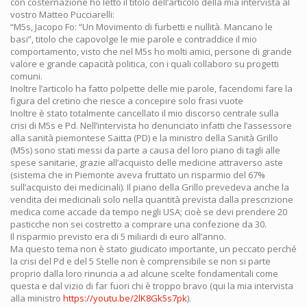
con costernazione ho letto il titolo dell’articolo della mia intervista al
vostro Matteo Pucciarelli:
“M5s, Jacopo Fo: “Un Movimento di furbetti e nullità. Mancano le
basi”, titolo che capovolge le mie parole e contraddice il mio
comportamento, visto che nel M5s ho molti amici, persone di grande
valore e grande capacità politica, con i quali collaboro su progetti
comuni.
Inoltre l’articolo ha fatto polpette delle mie parole, facendomi fare la
figura del cretino che riesce a concepire solo frasi vuote
Inoltre è stato totalmente cancellato il mio discorso centrale sulla
crisi di M5s e Pd. Nell’intervista ho denunciato infatti che l’assessore
alla sanità piemontese Saitta (PD) e la ministro della Sanità Grillo
(M5s) sono stati messi da parte a causa del loro piano di tagli alle
spese sanitarie, grazie all’acquisto delle medicine attraverso aste
(sistema che in Piemonte aveva fruttato un risparmio del 67%
sull’acquisto dei medicinali). Il piano della Grillo prevedeva anche la
vendita dei medicinali solo nella quantità prevista dalla prescrizione
medica come accade da tempo negli USA; cioè se devi prendere 20
pasticche non sei costretto a comprare una confezione da 30.
Il risparmio previsto era di 5 miliardi di euro all’anno.
Ma questo tema non è stato giudicato importante, un peccato perché
la crisi del Pd e del 5 Stelle non è comprensibile se non si parte
proprio dalla loro rinuncia a ad alcune scelte fondamentali come
questa e dal vizio di far fuori chi è troppo bravo (qui la mia intervista
alla ministro
https://youtu.be/2lK8Gk5s7pk
).