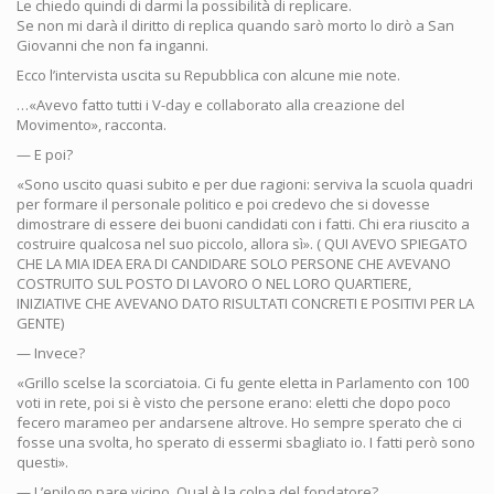
Le chiedo quindi di darmi la possibilità di replicare.
Se non mi darà il diritto di replica quando sarò morto lo dirò a San
Giovanni che non fa inganni.
Ecco l’intervista uscita su Repubblica con alcune mie note.
…«Avevo fatto tutti i V-day e collaborato alla creazione del
Movimento», racconta.
— E poi?
«Sono uscito quasi subito e per due ragioni: serviva la scuola quadri
per formare il personale politico e poi credevo che si dovesse
dimostrare di essere dei buoni candidati con i fatti. Chi era riuscito a
costruire qualcosa nel suo piccolo, allora sì». ( QUI AVEVO SPIEGATO
CHE LA MIA IDEA ERA DI CANDIDARE SOLO PERSONE CHE AVEVANO
COSTRUITO SUL POSTO DI LAVORO O NEL LORO QUARTIERE,
INIZIATIVE CHE AVEVANO DATO RISULTATI CONCRETI E POSITIVI PER LA
GENTE)
— Invece?
«Grillo scelse la scorciatoia. Ci fu gente eletta in Parlamento con 100
voti in rete, poi si è visto che persone erano: eletti che dopo poco
fecero marameo per andarsene altrove. Ho sempre sperato che ci
fosse una svolta, ho sperato di essermi sbagliato io. I fatti però sono
questi».
— L’epilogo pare vicino. Qual è la colpa del fondatore?