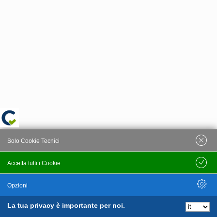
Solo Cookie Tecnici
Accetta tutti i Cookie
Salva
Opzioni
La tua privacy è importante per noi.
Nascondi Opzioni