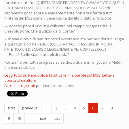
furbetti e nullità». (QUESTA FRASE ERA RIFERITA OVVIAMENTE A QUELLI
CHE HANNO LASCIATO IL PARTITO CAMBIANDO CASACCA, vedi
capoverso poco sopra e evidentemente non era riferita a tutti i
militanti del M5s come invece risulta dal titolo dato all’articolo)
— Adesso però il M5S si è collocato nel campo progressista, è
un’evoluzione. Che giudizio dà di Conte?
«Obama diceva di non criticare l’avversario ma parlare dei tuoi sogni
e qui sogni non ne vedo». (QUESTA FRASE RIASSUME IN MODO
PATETICO UN DISCORSO LEGGERMENTE PIù COMPLESSO…)
— Per i 5 Stelle siamo ai titoli di coda?
«Lo siamo per tutti i progressisti se dopo due anni di governo Meloni
è ancora stabile».
Leggi tutto
su Repubblica falsifica le mie parole sul M5S: Lettera
aperta al direttore
Accedi
o
registrati
per inserire commenti.
first
previous
…
2
3
4
5
6
7
8
9
10
…
next
last