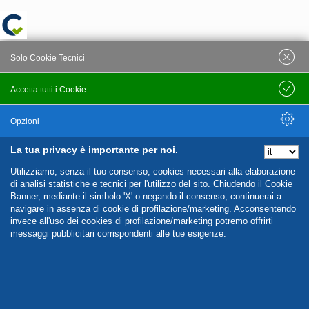
Solo Cookie Tecnici
Accetta tutti i Cookie
Salva
Opzioni
La tua privacy è importante per noi.
Nascondi Opzioni
Utilizziamo, senza il tuo consenso, cookies necessari alla elaborazione
di analisi statistiche e tecnici per l'utilizzo del sito. Chiudendo il Cookie
Banner, mediante il simbolo 'X' o negando il consenso, continuerai a
navigare in assenza di cookie di profilazione/marketing. Acconsentendo
invece all'uso dei cookies di profilazione/marketing potremo offrirti
messaggi pubblicitari corrispondenti alle tue esigenze.
%%CATEGORIES_DETAILS_LIST_TEMPLATE%%