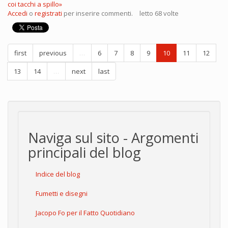
coi tacchi a spillo»
Accedi
o
registrati
per inserire commenti.
letto 68 volte
first
previous
…
6
7
8
9
10
11
12
13
14
…
next
last
Naviga sul sito - Argomenti
principali del blog
Indice del blog
Fumetti e disegni
Jacopo Fo per il Fatto Quotidiano