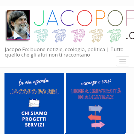
Salta
al
contenuto
principale
Jacopo Fo: buone notizie, ecologia, politica | Tutto
quello che gli altri non ti raccontano
Toggl
naviga