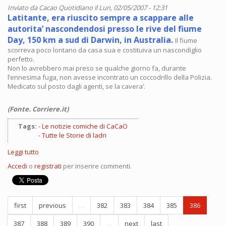
Inviato da
Cacao Quotidiano
il Lun, 02/05/2007 - 12:31
Latitante, era riuscito sempre a scappare alle
autorita’ nascondendosi presso le rive del fiume
Day, 150 km a sud di Darwin, in Australia.
Il fiume
scorreva poco lontano da casa sua e costituiva un nascondiglio
perfetto.
Non lo avrebbero mai preso se qualche giorno fa, durante
l’ennesima fuga, non avesse incontrato un coccodrillo della Polizia.
Medicato sul posto dagli agenti, se la cavera’.
(Fonte. Corriere.it)
Tags:
Le notizie comiche di CaCaO
Tutte le Storie di ladri
Leggi tutto
su
Storie
Accedi
o
registrati
per inserire commenti.
di
ladri
ricercati
first
previous
…
382
383
384
385
386
387
388
389
390
…
next
last