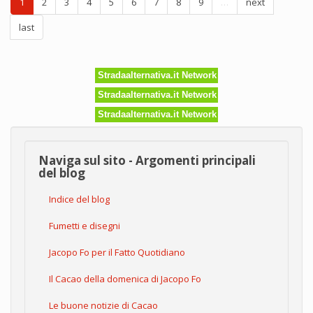
1
2
3
4
5
6
7
8
9
…
next
visitatori
in
last
ospedale
Stradaalternativa.it Network
Stradaalternativa.it Network
Stradaalternativa.it Network
Naviga sul sito - Argomenti principali
del blog
Indice del blog
Fumetti e disegni
Jacopo Fo per il Fatto Quotidiano
Il Cacao della domenica di Jacopo Fo
Le buone notizie di Cacao