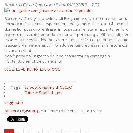
Inviato da
Cacao Quotidiano
il Ven, 09/11/2015 - 17:20
Succede a Treviglio, provincia di Bergamo e secondo quanto riporta
Corriere.it è il primo esperimento del genere in Italia. Gli animali
domestici possono entrare in ospedale e stare accanto ai loro
padroni ricoverati portando conforto e pet therapy. Gli animali, per
essere ammessi, devono avere un certificato di buona salute
rilasciato dal veterinario, il libretto sanitario ed essere in regola con
le vaccinazioni.
Non è previsto l’ingresso del boa constrictor da compagnia.
(Fonte: Buonenotizie.corriere.it)
LEGGI LE ALTRE NOTIZIE DI OGGI
Tags:
Le buone notizie di CaCaO
Tutte le Storie di ladri
Leggi tutto
su
Cani,
Accedi
o
registrati
per inserire commenti.
letto 1 volta
gatti
e
conigli
come