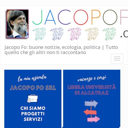
Salta
al
contenuto
principale
Jacopo Fo: buone notizie, ecologia, politica | Tutto
quello che gli altri non ti raccontano
Toggl
naviga