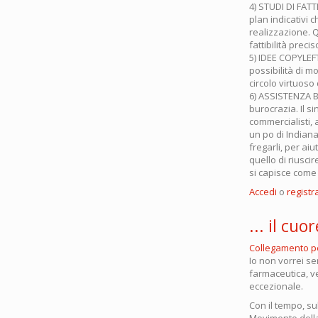
4) STUDI DI FATT
plan indicativi 
realizzazione. Q
fattibilità preci
5) IDEE COPYLEFT
possibilità di m
circolo virtuoso
6) ASSISTENZA BU
burocrazia. Il s
commercialisti, 
un po di Indiana
fregarli, per ai
quello di riusci
si capisce come 
Accedi
o
registra
... il cuo
Collegamento 
Io non vorrei sem
farmaceutica, ve
eccezionale.
Con il tempo, su