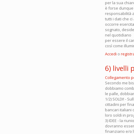
per la sua chiar
è forse dunque 
responsabilità 
tutti i dati che
occorre esercita
sognato, deside
nel quotidiano
per essere il 
così come illum
Accedi
o
registra
6) livell
Collegamento 
Secondo me bisog
dobbiamo combatt
le palle, dobbiam
1/2) SOLDI! - Su
cittadini per fin
bancari italiani 
loro soldi in pr
3) IDEE - la riu
dovranno essere 
finanziario e/o 