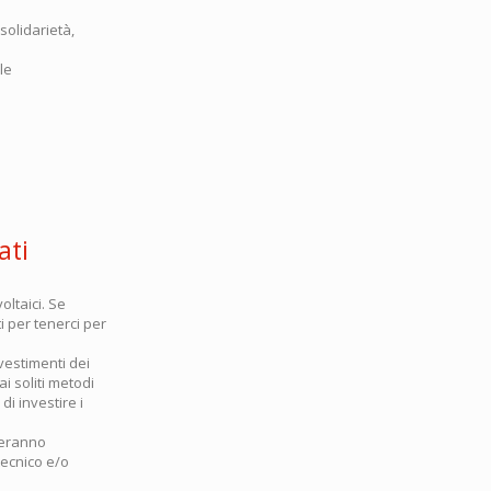
solidarietà,
le
ati
oltaici. Se
i per tenerci per
nvestimenti dei
ai soliti metodi
di investire i
sceranno
tecnico e/o