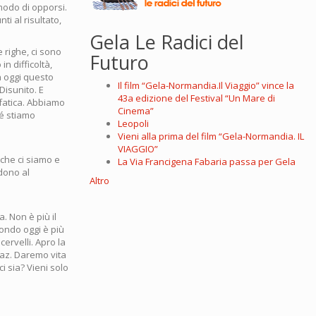
modo di opporsi.
ti al risultato,
Gela Le Radici del
 righe, ci sono
Futuro
n difficoltà,
a oggi questo
Il film “Gela-Normandia.Il Viaggio” vince la
 Disunito. E
43a edizione del Festival “Un Mare di
 fatica. Abbiamo
Cinema”
hé stiamo
Leopoli
Vieni alla prima del film “Gela-Normandia. IL
VIAGGIO”
che ci siamo e
La Via Francigena Fabaria passa per Gela
dono al
Altro
. Non è più il
mondo oggi è più
ervelli. Apro la
traz. Daremo vita
i sia? Vieni solo