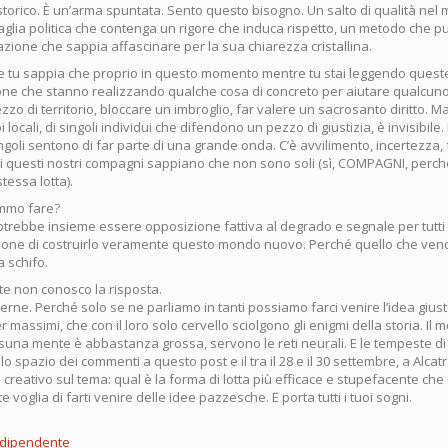
torico. È un’arma spuntata. Sento questo bisogno. Un salto di qualità nel 
taglia politica che contenga un rigore che induca rispetto, un metodo che pun
’azione che sappia affascinare per la sua chiarezza cristallina.
e tu sappia che proprio in questo momento mentre tu stai leggendo queste
one che stanno realizzando qualche cosa di concreto per aiutare qualcuno i
zo di territorio, bloccare un imbroglio, far valere un sacrosanto diritto. M
locali, di singoli individui che difendono un pezzo di giustizia, è invisibile.
singoli sentono di far parte di una grande onda. C’è avvilimento, incertezza,
ti questi nostri compagni sappiano che non sono soli (sì, COMPAGNI, perc
tessa lotta).
mmo fare?
trebbe insieme essere opposizione fattiva al degrado e segnale per tutti 
one di costruirlo veramente questo mondo nuovo. Perché quello che ven
 schifo.
e non conosco la risposta.
erne. Perché solo se ne parliamo in tanti possiamo farci venire l’idea giusta
 massimi, che con il loro solo cervello sciolgono gli enigmi della storia. Il 
una mente è abbastanza grossa, servono le reti neurali. E le tempeste di c
lo spazio dei commenti a questo post e il tra il 28 e il 30 settembre, a Alca
 creativo sul tema: qual è la forma di lotta più efficace e stupefacente che c
 voglia di farti venire delle idee pazzesche. E porta tutti i tuoi sogni.
ndipendente