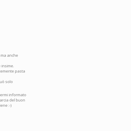
re ma anche
 insime.
ntemente pasta
uò solo
nermi informato
marcia del buon
ene :-)