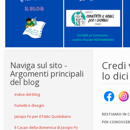
Credi
Naviga sul sito -
Argomenti principali
lo dic
del blog
Indice del blog
Fumetti e disegni
RESTIAMO IN 
Jacopo Fo per il Fatto Quotidiano
PER CONOSCER
Il Cacao della domenica di Jacopo Fo