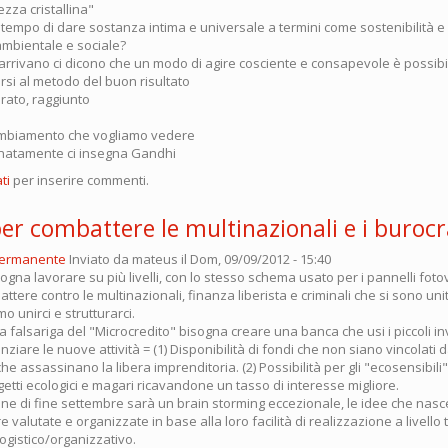
ezza cristallina"
tempo di dare sostanza intima e universale a termini come sostenibilità e 
ambientale e sociale?
 ci arrivano ci dicono che un modo di agire cosciente e consapevole è possibi
rsi al metodo del buon risultato
rato, raggiunto
cambiamento che vogliamo vedere
inatamente ci insegna Gandhi
ti
per inserire commenti.
i per combattere le multinazionali e i burocr
permanente
Inviato da
mateus
il Dom, 09/09/2012 - 15:40
na lavorare su più livelli, con lo stesso schema usato per i pannelli fotov
ere contro le multinazionali, finanza liberista e criminali che si sono unit
o unirci e strutturarci.
lla falsariga del "Microcredito" bisogna creare una banca che usi i piccoli i
anziare le nuove attività = (1) Disponibilità di fondi che non siano vincolati d
che assassinano la libera imprenditoria. (2) Possibilità per gli "ecosensibili" 
ogetti ecologici e magari ricavandone un tasso di interesse migliore.
nione di fine settembre sarà un brain storming eccezionale, le idee che na
valutate e organizzate in base alla loro facilità di realizzazione a livello 
logistico/organizzativo.