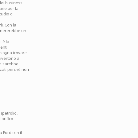
 dei business
arie per la
tudio di
i. Con la
 genererebbe un
i è la
enti,
 Bisogna trovare
divertono a
io sarebbe
zzati perchè non
 (petrolio,
lorifico
 Ford con il