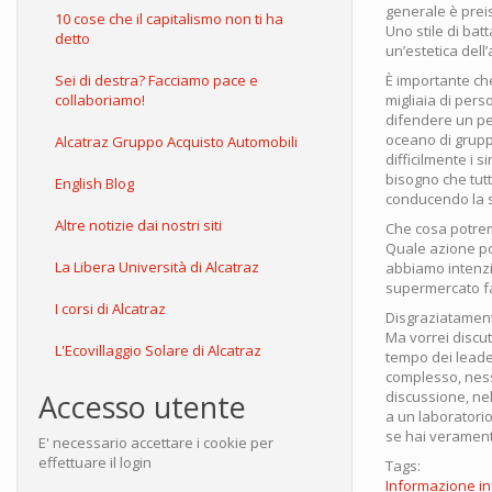
generale è preis
10 cose che il capitalismo non ti ha
Uno stile di bat
detto
un’estetica dell
Sei di destra? Facciamo pace e
È importante ch
collaboriamo!
migliaia di pers
difendere un pez
oceano di gruppi 
Alcatraz Gruppo Acquisto Automobili
difficilmente i 
bisogno che tut
English Blog
conducendo la s
Altre notizie dai nostri siti
Che cosa potre
Quale azione po
La Libera Università di Alcatraz
abbiamo intenzi
supermercato fa
I corsi di Alcatraz
Disgraziatament
Ma vorrei discut
L'Ecovillaggio Solare di Alcatraz
tempo dei leader
complesso, ness
Accesso utente
discussione, nel
a un laboratorio
se hai veramente
E' necessario accettare i cookie per
effettuare il login
Tags:
Informazione i