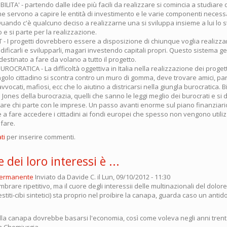
IBILITA' - partendo dalle idee più facili da realizzare si comincia a studiare
che servono a capire le entità di investimento e le varie componenti necess
uando c'è qualcuno deciso a realizzarne una si sviluppa insieme a lui lo s
so e si parte per la realizzazione.
 - I progetti dovrebbero essere a disposizione di chiunque voglia realizzarl
odificarli e svilupparli, magari investendo capitali propri. Questo sistema
 destinato a fare da volano a tutto il progetto.
ROCRATICA - La difficoltà oggettiva in Italia nella realizzazione dei progett
ingolo cittadino si scontra contro un muro di gomma, deve trovare amici, par
avvocati, mafiosi, ecc che lo aiutino a districarsi nella giungla burocratica.
 Jones della burocrazia, quelli che sanno le leggi meglio dei burocrati e si 
utare chi parte con le imprese. Un passo avanti enorme sul piano finanziar
re a fare accedere i cittadini ai fondi europei che spesso non vengono utili
fare.
ti
per inserire commenti.
re dei loro interessi è ...
permanente
Inviato da
Davide C.
il Lun, 09/10/2012 - 11:30
brare ripetitivo, ma il cuore degli interessii delle multinazionali del dolore
stiti-cibi sintetici) sta proprio nel proibire la canapa, guarda caso un antido
lla canapa dovrebbe basarsi l'economia, così come voleva negli anni trenta