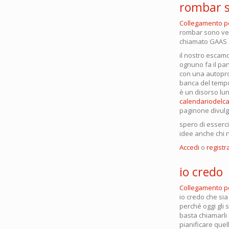
rombar 
Collegamento 
rombar sono ver
chiamato GAAS g
il nostro escamo
ognuno fa il pan
con una autoprod
banca del tempo
è un disorso lun
calendariodel
paginone divulg
spero di esserc
idee anche chi n
Accedi
o
registra
io credo
Collegamento 
io credo che sia
perché oggi gli 
basta chiamarli
pianificare quel