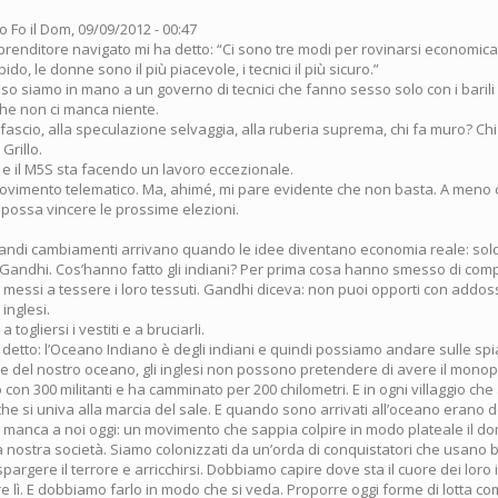
o Fo
il Dom, 09/09/2012 - 00:47
renditore navigato mi ha detto: “Ci sono tre modi per rovinarsi economica
pido, le donne sono il più piacevole, i tecnici il più sicuro.”
so siamo in mano a un governo di tecnici che fanno sesso solo con i barili d
he non ci manca niente.
 sfascio, alla speculazione selvaggia, alla ruberia suprema, chi fa muro? Ch
Grillo.
o e il M5S sta facendo un lavoro eccezionale.
vimento telematico. Ma, ahimé, mi pare evidente che non basta. A meno 
 possa vincere le prossime elezioni.
randi cambiamenti arrivano quando le idee diventano economia reale: soldi.
di Gandhi. Cos’hanno fatto gli indiani? Per prima cosa hanno smesso di comp
o messi a tessere i loro tessuti. Gandhi diceva: non puoi opporti con addoss
 inglesi.
 togliersi i vestiti e a bruciarli.
 detto: l’Oceano Indiano è degli indiani e quindi possiamo andare sulle sp
ale del nostro oceano, gli inglesi non possono pretendere di avere il monopo
 con 300 militanti e ha camminato per 200 chilometri. E in ogni villaggio ch
he si univa alla marcia del sale. E quando sono arrivati all’oceano erano d
o manca a noi oggi: un movimento che sappia colpire in modo plateale il do
la nostra società. Siamo colonizzati da un’orda di conquistatori che usano
spargere il terrore e arricchirsi. Dobbiamo capire dove sta il cuore dei loro 
 lì. E dobbiamo farlo in modo che si veda. Proporre oggi forme di lotta co