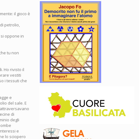
mente: il gioco è
i petrolio,
i si oppone in
che tu non
 Ho rivisto il
rare vestiti
o i tessuti che
iagge e
lio del sale. E
e attraversavano
ecine di
minio degli
 bombe
interessi e
me lo sciopero