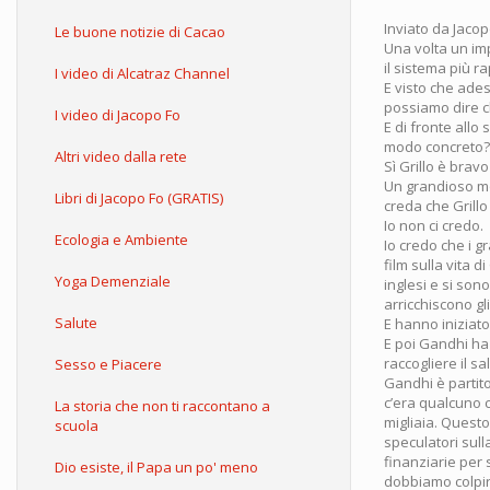
Inviato da
Jacop
Le buone notizie di Cacao
Una volta un imp
il sistema più ra
I video di Alcatraz Channel
E visto che ades
possiamo dire c
I video di Jacopo Fo
E di fronte allo
modo concreto? 
Altri video dalla rete
Sì Grillo è brav
Un grandioso mo
Libri di Jacopo Fo (GRATIS)
creda che Grillo
Io non ci credo.
Ecologia e Ambiente
Io credo che i g
film sulla vita 
Yoga Demenziale
inglesi e si son
arricchiscono gli
Salute
E hanno iniziato a
E poi Gandhi ha
raccogliere il s
Sesso e Piacere
Gandhi è partito
c’era qualcuno c
La storia che non ti raccontano a
migliaia. Quest
scuola
speculatori sul
finanziarie per 
Dio esiste, il Papa un po' meno
dobbiamo colpire