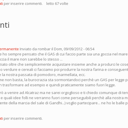
ti
per inserire commenti.
letto 67 volte
nti
permanente
Inviato da
rombar
il Dom, 09/09/2012 - 06:54
e ho sempre pensato che il GAS di cui faccio parte sia una goccia nel ma
cia il mare non sarebbe lo stesso ...
ziato oltre che semplicemente acquistare insieme anche a produrci le cose
verdure e cereali ci facciamo poi produrre la nostra farina e consegue
 la nostra passata di pomodoro, marmellata, ecc.
e non basta, la burocrazia sta sormontandoci perchè un GAS per legge p
n trasformare ad esempio e quindi praticamente siamo fuori legge.
irò a venire ad Alcatraz ma ne sarei orgoglioso e ti chiedo comunque di te
e quali idee folli ne verranno fuori come perseguibili perchè alla nostra 
nte della marcia del sale di Gandhi...) voglio partecipare... ne ho le balle pi
ti
per inserire commenti.