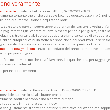
sono veramente
permanente
Inviato da
kelios bonetti
il Dom, 09/09/2012 - 08:43
amente contento che anche voi stiate facendo questo passo in più, noi 
ruppo di autoproduzione e acquisto solidale.
tage è stato creare un sottogruppo di volontari del gas con la voglia di far
e yogurt formaggio, confetture, orto, birra etc per se e per gli altri, così al
uzine si trova tanti altri autoprodotti, ora stiamo cercando di sviuppare u
, chi no autoproduce nulla mette a disposizione dei produttori un servizio
go,ma visto che siete sulla stessa strada scrivimi a questo indirizzo
cambiamento@gmail.com
ti invio il calendario dell'anno scorso dove abbiam
ativo proprio sui gaas.
i a fine mese, ma temo che dovrò lavorare.. ho qualche idea per raggiunge
on naviga in internet ;)
ti
per inserire commenti.
permanente
Inviato da
Alessandra Aqui...
il Dom, 09/09/2012 - 13:12
 possibile dare visibilità alle buone prassi
strumenti adatti allo scopo sono a portata di mano
 a rapporto e immaginare scenari nuovi
la che giustamente si potrebbe definire "un’estetica dell’azione che sappi