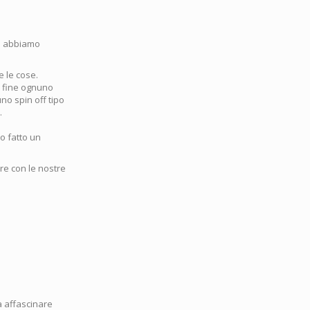
lo abbiamo
e le cose.
la fine ognuno
no spin off tipo
.
o fatto un
re con le nostre
a affascinare