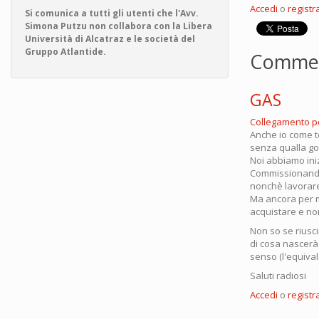
Accedi
o
registra
Si comunica a tutti gli utenti che l'Avv.
Simona Putzu non collabora con la Libera
Università di Alcatraz e le società del
Gruppo Atlantide.
Comme
GAS
Collegamento 
Anche io come t
senza qualla goc
Noi abbiamo ini
Commissionando 
nonchè lavorare
Ma ancora per m
acquistare e no
Non so se riusc
di cosa nascerà 
senso (l'equivale
Saluti radiosi
Accedi
o
registra