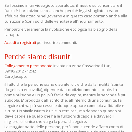
Se fossimo in un videogioco sparatutto, il mostro su concentrare il
fuoco è il proibizionismo .... anche perchè leggi sbagliate creano
sfiducia dei cittadini nel governo e in questo caso portano anche alla
curruzione (con i soldi delle vendite) e all'inquinamento.
Per partire veramente la rivoluzione ecologica ha bisogno della
canapa.
Accedi
o
registrati
per inserire commenti.
Perché siamo disuniti
Collegamento permanente
Inviato da
Anna Cassarino
il Lun,
09/10/2012 - 12:42
Caro Jacopo,
il fatto che le persone siano disunite, oltre che dalla rivalità (spinta
da gelosia ed invidia), dipende dal condizionamento sociale. La
prima pulsione è un po' più facile da capire, mentre la seconda è più
subdola. E' prodotta dall'istinto che, all'interno di una comunità, fa
seguire chi ha più successo e dunque appare come più affidabile e
sicuro. Un simile istinto è utile in certi casi, ma dannoso quando si
deve capire se quello che ha le funzioni di capo sia davvero il
migliore, o l'unico che valga la pena di seguire.
La maggior parte delle persone, però, non si rende affatto conto di