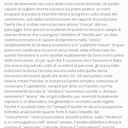
Sono direttamente nel cuore della costruzione leninista. Un partito
capace di cogliere enormi successi sul piano politico; un nano
incapace di produrre il benchè minimo progresso sulla strada del
comunismo, cioè della trasformazione dei rapporti di produzione.
Tant'è che è crollato senza lasciare alcuna "traccia" del suo
passaggio -Ed è questa la risultante di quanto la messa in campo di
istanze diverse che si pongono l'obiettivo di "modificare" un dato
sistema economico è capace di imprimersi nella "storia".
Semplicemente la struttura economica e le "patetiche masse" di quei
paesi non sembrano essere in alcun modo state influenzate da
questo fenomeno e sono ripartite esattamente da dove erano prima
della rivoluzione. Un po' quel che è successo con il fascismo in Italia
che aveva inquadrato sotto di se milioni di persone, gli aveva fatto
indossare la divisa fascista, ma una volta tolta quella divisa
tornarono ad essere quelli che erano 50, 100 anni prima, come
faceva notare Pasolini. In sostanza il primo tentativo comunista di
rovesciare il capitalismo, sempre per dirla con Pasolini, non ha
minimamente toccato la "struttura" economico-sociale e, dunque,
nemmeno l'"anima" dei singoli individui, pur avendoli brutalmente
repressi o, in alternativa, irregimentati in un totalizzante regime.
Perchè è accaduto tutto ciò? Sempre Pasolini ne da una spiegazione
indiretta analizzando quanto forte è stato l'impatto del
"consumismo" -istanza economica anzichè politica-, sulla "struttura"
e, in conseguenza, nell'"animo" umano. Pasolini addirittura arriva a
parlare di "genocidio" culturale. Eppure il "consumismo" non ha,