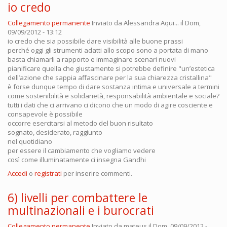
io credo
Collegamento permanente
Inviato da
Alessandra Aqui...
il Dom,
09/09/2012 - 13:12
io credo che sia possibile dare visibilità alle buone prassi
perché oggi gli strumenti adatti allo scopo sono a portata di mano
basta chiamarli a rapporto e immaginare scenari nuovi
pianificare quella che giustamente si potrebbe definire "un’estetica
dell’azione che sappia affascinare per la sua chiarezza cristallina"
è forse dunque tempo di dare sostanza intima e universale a termini
come sostenibilità e solidarietà, responsabilità ambientale e sociale?
tutti i dati che ci arrivano ci dicono che un modo di agire cosciente e
consapevole è possibile
occorre esercitarsi al metodo del buon risultato
sognato, desiderato, raggiunto
nel quotidiano
per essere il cambiamento che vogliamo vedere
così come illuminatamente ci insegna Gandhi
Accedi
o
registrati
per inserire commenti.
6) livelli per combattere le
multinazionali e i burocrati
Collegamento permanente
Inviato da
mateus
il Dom, 09/09/2012 -