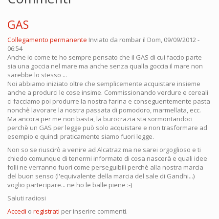
GAS
Collegamento permanente
Inviato da
rombar
il Dom, 09/09/2012 -
06:54
Anche io come te ho sempre pensato che il GAS di cui faccio parte
sia una goccia nel mare ma anche senza qualla goccia il mare non
sarebbe lo stesso ...
Noi abbiamo iniziato oltre che semplicemente acquistare insieme
anche a produrci le cose insime. Commissionando verdure e cereali
ci facciamo poi produrre la nostra farina e conseguentemente pasta
nonchè lavorare la nostra passata di pomodoro, marmellata, ecc.
Ma ancora per me non basta, la burocrazia sta sormontandoci
perchè un GAS per legge può solo acquistare e non trasformare ad
esempio e quindi praticamente siamo fuori legge.
Non so se riuscirò a venire ad Alcatraz ma ne sarei orgoglioso e ti
chiedo comunque di tenermi informato di cosa nascerà e quali idee
folli ne verranno fuori come perseguibili perchè alla nostra marcia
del buon senso (l'equivalente della marcia del sale di Gandhi...)
voglio partecipare... ne ho le balle piene :-)
Saluti radiosi
Accedi
o
registrati
per inserire commenti.