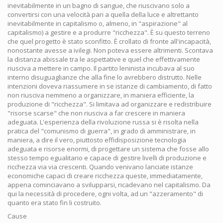
inevitabilmente in un bagno di sangue, che riuscivano solo a
convertirsi con una velocità pari a quella della luce e altrettanto
inevitabilmente in capitalismo o, almeno, in "aspirazione" al
capitalismo) a gestire e a produrre "ricchezza". È su questo terreno
che quel progetto è stato sconfitto. È crollato di fronte all'incapacità,
nonostante avesse a ivilegi. Non poteva essere altrimenti. Scontava
la distanza abissale tra le aspettative e quel che effettivamente
riusciva a mettere in campo. Il partito leninista incubava al suo
interno disuguaglianze che alla fine lo avrebbero distrutto. Nelle
intenzioni doveva riassumere in se istanze di cambiamento, di fatto
non riusciva nemmeno a organizzare, in maniera efficiente, la
produzione di "ricchezza". Si limitava ad organizzare e redistribuire
"risorse scarse" che non riusciva a far crescere in maniera
adeguata. L'esperienza della rivoluzione russa si è risolta nella
pratica del "comunismo di guerra", in grado di amministrare, in
maniera, a dire il vero, piuttosto effidisposizione tecnologia
adeguata e risorse enormi, di progettare un sistema che fosse allo
stesso tempo egualitario e capace di gestire livelli di produzione e
ricchezza via via crescenti. Quando venivano lanciate istanze
economiche capaci di creare ricchezza queste, immediatamente,
appena cominciavano a svilupparsi, ricadevano nel capitalismo. Da
qui la necessità di procedere, ogni volta, ad un "azzeramento" di
quanto era stato fin li costruito.
Cause