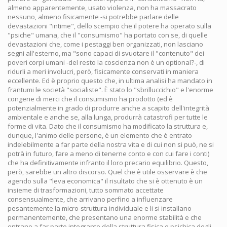
almeno apparentemente, usato violenza, non ha massacrato
nessuno, almeno fisicamente -si potrebbe parlare delle
devastazioni "intime", dello scempio che il potere ha operato sulla
"psiche" umana, che il "consumismo" ha portato con se, di quelle
devastazioni che, come i pestaggi ben organizzati, non lasciano
segni all'esterno, ma "sono capaci di svuotare il "contenuto" dei
poveri corpi umani -del resto la coscienza non è un optional?-, di
ridurli a meri involucri, però, fisicamente conservati in maniera
eccellente. Ed è proprio questo che, in ultima analisi ha mandato in
frantumi le società "socialiste". È stato lo "sbrilluccichio" e l'enorme
congerie di merci che il consumismo ha prodotto (ed è
potenzialmente in grado di produrre anche a scapito dell'integrità
ambientale e anche se, alla lunga, produrrà catastrofi per tutte le
forme di vita. Dato che il consumismo ha modificato la struttura e,
dunque, l'animo delle persone, è un elemento che è entrato
indelebilmente a far parte della nostra vita e di cui non si può, ne si
potrà in futuro, fare a meno di tenerne conto e con cui fare i conti)
che ha definitivamente infranto il loro precario equilibrio. Questo,
però, sarebbe un altro discorso. Quel che è utile osservare è che
agendo sulla "leva economica" il risultato che si è ottenuto è un
insieme di trasformazioni, tutto sommato accettate
consensualmente, che arrivano perfino a influenzare
pesantemente la micro-struttura individuale e li si installano
permanentemente, che presentano una enorme stabilità e che
entrano a far parte integrante della struttura fisica e psichica degli