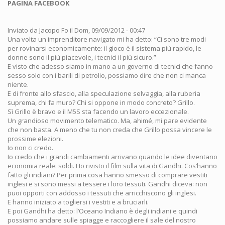
PAGINA FACEBOOK
Inviato da
Jacopo Fo
il Dom, 09/09/2012 - 00:47
Una volta un imprenditore navigato mi ha detto: “Ci sono tre modi
per rovinarsi economicamente: il gioco è il sistema più rapido, le
donne sono il più piacevole, i tecnici il più sicuro.”
E visto che adesso siamo in mano a un governo di tecnici che fanno
sesso solo con i barili di petrolio, possiamo dire che non ci manca
niente.
E di fronte allo sfascio, alla speculazione selvaggia, alla ruberia
suprema, chi fa muro? Chi si oppone in modo concreto? Grillo.
Sì Grillo è bravo e il M5S sta facendo un lavoro eccezionale.
Un grandioso movimento telematico. Ma, ahimé, mi pare evidente
che non basta. A meno che tu non creda che Grillo possa vincere le
prossime elezioni.
Io non ci credo.
Io credo che i grandi cambiamenti arrivano quando le idee diventano
economia reale: soldi. Ho rivisto il film sulla vita di Gandhi. Cos’hanno
fatto gli indiani? Per prima cosa hanno smesso di comprare vestiti
inglesi e si sono messi a tessere i loro tessuti. Gandhi diceva: non
puoi opporti con addosso i tessuti che arricchiscono gli inglesi.
E hanno iniziato a togliersi i vestiti e a bruciarli.
E poi Gandhi ha detto: l’Oceano Indiano è degli indiani e quindi
possiamo andare sulle spiagge e raccogliere il sale del nostro