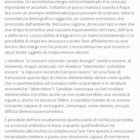
economia. Un ecosistema integro ed incontaminato è la cosa più
importante in assoluto. Soltanto un pazzo maniaco suicida (i Rapa
Nui sono un esempio emblematico) può pensare di costruire, data la
consistenza demografica raggiunta, un sistema economico che
prescinda dall'ambiente. Nessuna ragione, di nessun tipo e men che
mai di tipo economico può causare inquinamento del mare, dell'aria
o della terra. La possibilità di bagnarsi in un mare incontaminato o la
possibilità di respirare aria pura o poter fare affidamento su una
terra e cibo integri non ha prezzo. L'ecosistema non può essere in
alcun modo oggetto di compromesso alcuno.
L'obiettivo "a ciascuno secondo i propri bisogni" sembra essere, al
momento, troppo avanzato. Un obiettivo "intermedio" potrebbe
essere: "a ciascuno secondo il proprio lavoro" (in una fase di
transizione questo tipo di criterio eliminerebbe derive come quelle
che si sperimentano ad esempio nelle cooperative o in strutture
economiche "alternative"). Sarebbe comunque un bel risultato:
eliminerebbe il profitto anche se non realizzerebbe una società di
eguali e, anche se dovesse fallire, si sarebbe trattato di un evento
incruento capace di conseguire, comunque, come minimo, una più
diffusa democrazia economica.
È possibile definire esattamente quanta parte di ricchezza prodotta
va a ciascun individuo in base a quanto quell'individuo ha
contribuito alla ricchezza complessiva? per fare questo è necessario
innanzitutto mettere a punto uno strumento capace di non tenere