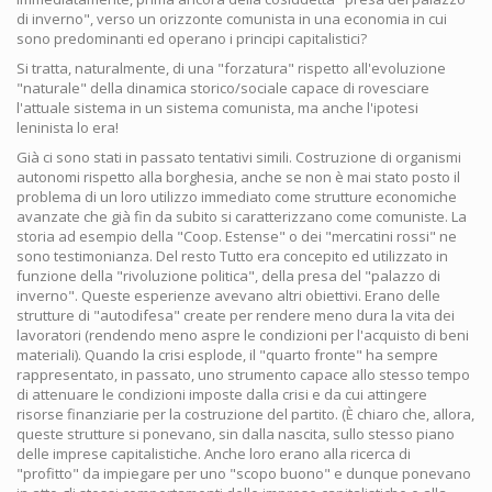
di inverno", verso un orizzonte comunista in una economia in cui
sono predominanti ed operano i principi capitalistici?
Si tratta, naturalmente, di una "forzatura" rispetto all'evoluzione
"naturale" della dinamica storico/sociale capace di rovesciare
l'attuale sistema in un sistema comunista, ma anche l'ipotesi
leninista lo era!
Già ci sono stati in passato tentativi simili. Costruzione di organismi
autonomi rispetto alla borghesia, anche se non è mai stato posto il
problema di un loro utilizzo immediato come strutture economiche
avanzate che già fin da subito si caratterizzano come comuniste. La
storia ad esempio della "Coop. Estense" o dei "mercatini rossi" ne
sono testimonianza. Del resto Tutto era concepito ed utilizzato in
funzione della "rivoluzione politica", della presa del "palazzo di
inverno". Queste esperienze avevano altri obiettivi. Erano delle
strutture di "autodifesa" create per rendere meno dura la vita dei
lavoratori (rendendo meno aspre le condizioni per l'acquisto di beni
materiali). Quando la crisi esplode, il "quarto fronte" ha sempre
rappresentato, in passato, uno strumento capace allo stesso tempo
di attenuare le condizioni imposte dalla crisi e da cui attingere
risorse finanziarie per la costruzione del partito. (È chiaro che, allora,
queste strutture si ponevano, sin dalla nascita, sullo stesso piano
delle imprese capitalistiche. Anche loro erano alla ricerca di
"profitto" da impiegare per uno "scopo buono" e dunque ponevano