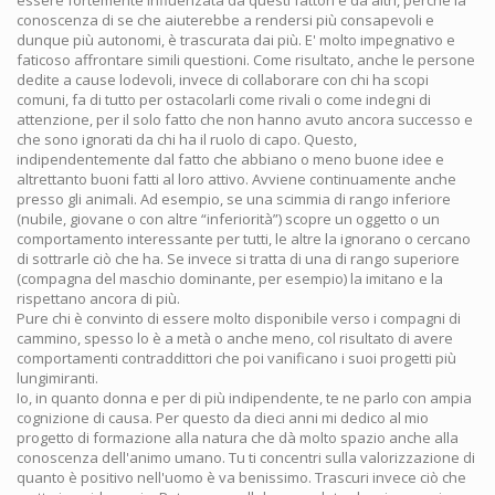
essere fortemente influenzata da questi fattori e da altri, perché la
conoscenza di se che aiuterebbe a rendersi più consapevoli e
dunque più autonomi, è trascurata dai più. E' molto impegnativo e
faticoso affrontare simili questioni. Come risultato, anche le persone
dedite a cause lodevoli, invece di collaborare con chi ha scopi
comuni, fa di tutto per ostacolarli come rivali o come indegni di
attenzione, per il solo fatto che non hanno avuto ancora successo e
che sono ignorati da chi ha il ruolo di capo. Questo,
indipendentemente dal fatto che abbiano o meno buone idee e
altrettanto buoni fatti al loro attivo. Avviene continuamente anche
presso gli animali. Ad esempio, se una scimmia di rango inferiore
(nubile, giovane o con altre “inferiorità”) scopre un oggetto o un
comportamento interessante per tutti, le altre la ignorano o cercano
di sottrarle ciò che ha. Se invece si tratta di una di rango superiore
(compagna del maschio dominante, per esempio) la imitano e la
rispettano ancora di più.
Pure chi è convinto di essere molto disponibile verso i compagni di
cammino, spesso lo è a metà o anche meno, col risultato di avere
comportamenti contraddittori che poi vanificano i suoi progetti più
lungimiranti.
Io, in quanto donna e per di più indipendente, te ne parlo con ampia
cognizione di causa. Per questo da dieci anni mi dedico al mio
progetto di formazione alla natura che dà molto spazio anche alla
conoscenza dell'animo umano. Tu ti concentri sulla valorizzazione di
quanto è positivo nell'uomo è va benissimo. Trascuri invece ciò che