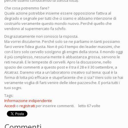
perché stiamo conducendo la stessa lotta).
Che cosa potremmo fare?
Quale azione potrebbe insieme essere opposizione fattiva al
degrado e segnale per tutti che ci siamo e abbiamo intenzione di
costruirlo veramente questo mondo nuovo. Perché quello che
vendono al supermercato fa schifo.
Disgraziatamente non conosco la risposta.
Ma vorrei discuterne. Perché solo se ne parliamo in tanti possiamo
farci venire l’idea giusta. Non è più il tempo dei leader massimi, che
con il loro solo cervello sciolgono gli enigmi della storia. Il mondo oggi
è più complesso, nessuna mente è abbastanza grossa, servono le
reti neurali. E le tempeste di cervelli. Apro la discussione, nello
spazio dei commenti a questo post e il tra il 28 e il 30 settembre, a
Alcatraz. Daremo vita a un laboratorio creativo sul tema: qual è la
forma di lotta più efficace e stupefacente che ci sia? Vieni solo se hai
veramente voglia di farti venire delle idee pazzesche. E porta tutti i
tuoi sogni.
Tags:
Informazione indipendente
Accedi
o
registrati
per inserire commenti.
letto 67 volte
Commenti