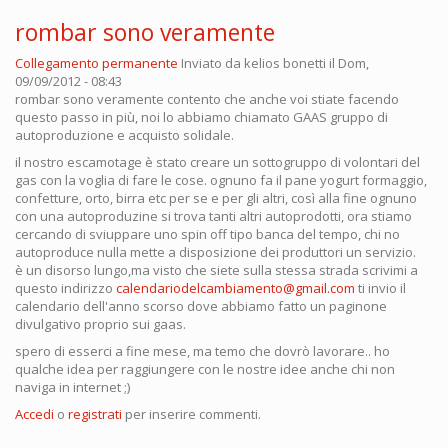
rombar sono veramente
Collegamento permanente
Inviato da
kelios bonetti
il Dom,
09/09/2012 - 08:43
rombar sono veramente contento che anche voi stiate facendo
questo passo in più, noi lo abbiamo chiamato GAAS gruppo di
autoproduzione e acquisto solidale.
il nostro escamotage è stato creare un sottogruppo di volontari del
gas con la voglia di fare le cose. ognuno fa il pane yogurt formaggio,
confetture, orto, birra etc per se e per gli altri, così alla fine ognuno
con una autoproduzine si trova tanti altri autoprodotti, ora stiamo
cercando di sviuppare uno spin off tipo banca del tempo, chi no
autoproduce nulla mette a disposizione dei produttori un servizio.
è un disorso lungo,ma visto che siete sulla stessa strada scrivimi a
questo indirizzo
calendariodelcambiamento@gmail.com
ti invio il
calendario dell'anno scorso dove abbiamo fatto un paginone
divulgativo proprio sui gaas.
spero di esserci a fine mese, ma temo che dovrò lavorare.. ho
qualche idea per raggiungere con le nostre idee anche chi non
naviga in internet ;)
Accedi
o
registrati
per inserire commenti.