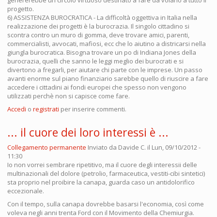
genererebbe un circolo virtuoso destinato a fare da volano a tutto il
progetto.
6) ASSISTENZA BUROCRATICA - La difficoltà oggettiva in Italia nella
realizzazione dei progetti è la burocrazia. Il singolo cittadino si
scontra contro un muro di gomma, deve trovare amici, parenti,
commercialisti, avvocati, mafiosi, ecc che lo aiutino a districarsi nella
giungla burocratica. Bisogna trovare un po di Indiana Jones della
burocrazia, quelli che sanno le leggi meglio dei burocrati e si
divertono a fregarli, per aiutare chi parte con le imprese. Un passo
avanti enorme sul piano finanziario sarebbe quello di riuscire a fare
accedere i cittadini ai fondi europei che spesso non vengono
utilizzati perchè non si capisce come fare.
Accedi
o
registrati
per inserire commenti.
... il cuore dei loro interessi è ...
Collegamento permanente
Inviato da
Davide C.
il Lun, 09/10/2012 -
11:30
Io non vorrei sembrare ripetitivo, ma il cuore degli interessii delle
multinazionali del dolore (petrolio, farmaceutica, vestiti-cibi sintetici)
sta proprio nel proibire la canapa, guarda caso un antidolorifico
eccezionale.
Con il tempo, sulla canapa dovrebbe basarsi l'economia, così come
voleva negli anni trenta Ford con il Movimento della Chemiurgia.