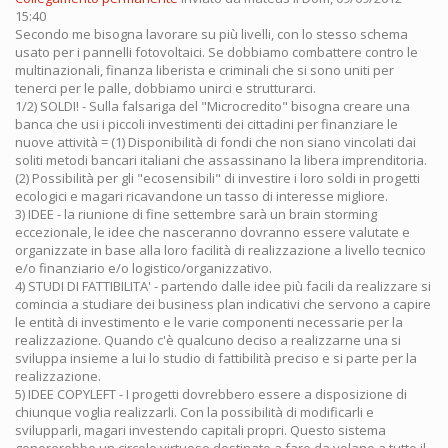
15:40
Secondo me bisogna lavorare su più livelli, con lo stesso schema
usato per i pannelli fotovoltaici. Se dobbiamo combattere contro le
multinazionali, finanza liberista e criminali che si sono uniti per
tenerci per le palle, dobbiamo unirci e strutturarci.
1/2) SOLDI! - Sulla falsariga del "Microcredito" bisogna creare una
banca che usi i piccoli investimenti dei cittadini per finanziare le
nuove attività = (1) Disponibilità di fondi che non siano vincolati dai
soliti metodi bancari italiani che assassinano la libera imprenditoria.
(2) Possibilità per gli "ecosensibili" di investire i loro soldi in progetti
ecologici e magari ricavandone un tasso di interesse migliore.
3) IDEE - la riunione di fine settembre sarà un brain storming
eccezionale, le idee che nasceranno dovranno essere valutate e
organizzate in base alla loro facilità di realizzazione a livello tecnico
e/o finanziario e/o logistico/organizzativo.
4) STUDI DI FATTIBILITA' - partendo dalle idee più facili da realizzare si
comincia a studiare dei business plan indicativi che servono a capire
le entità di investimento e le varie componenti necessarie per la
realizzazione. Quando c'è qualcuno deciso a realizzarne una si
sviluppa insieme a lui lo studio di fattibilità preciso e si parte per la
realizzazione.
5) IDEE COPYLEFT - I progetti dovrebbero essere a disposizione di
chiunque voglia realizzarli. Con la possibilità di modificarli e
svilupparli, magari investendo capitali propri. Questo sistema