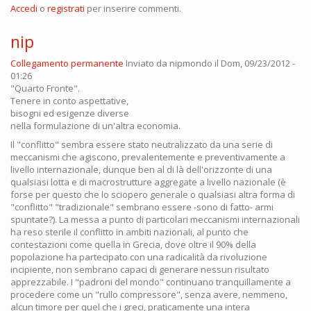
Accedi
o
registrati
per inserire commenti.
nip
Collegamento permanente
Inviato da
nipmondo
il Dom, 09/23/2012 -
01:26
"Quarto Fronte".
Tenere in conto aspettative,
bisogni ed esigenze diverse
nella formulazione di un'altra economia.
Il "conflitto" sembra essere stato neutralizzato da una serie di
meccanismi che agiscono, prevalentemente e preventivamente a
livello internazionale, dunque ben al di là dell'orizzonte di una
qualsiasi lotta e di macrostrutture aggregate a livello nazionale (è
forse per questo che lo sciopero generale o qualsiasi altra forma di
"conflitto" "tradizionale" sembrano essere -sono di fatto- armi
spuntate?). La messa a punto di particolari meccanismi internazionali
ha reso sterile il conflitto in ambiti nazionali, al punto che
contestazioni come quella in Grecia, dove oltre il 90% della
popolazione ha partecipato con una radicalità da rivoluzione
incipiente, non sembrano capaci di generare nessun risultato
apprezzabile. I "padroni del mondo" continuano tranquillamente a
procedere come un "rullo compressore", senza avere, nemmeno,
alcun timore per quel che i greci, praticamente una intera