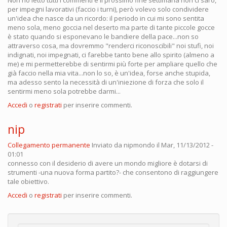
Non ho letto tutti i commenti e il prossimo fine settimana non ci sarò,
per impegni lavorativi (faccio i turni), però volevo solo condividere
un'idea che nasce da un ricordo: il periodo in cui mi sono sentita
meno sola, meno goccia nel deserto ma parte di tante piccole gocce
è stato quando si esponevano le bandiere della pace...non so
attraverso cosa, ma dovremmo "renderci riconoscibili" noi stufi, noi
indignati, noi impegnati, ci farebbe tanto bene allo spirito (almeno a
me) e mi permetterebbe di sentirmi più forte per ampliare quello che
già faccio nella mia vita...non lo so, è un'idea, forse anche stupida,
ma adesso sento la necessità di un'iniezione di forza che solo il
sentirmi meno sola potrebbe darmi...
Accedi
o
registrati
per inserire commenti.
nip
Collegamento permanente
Inviato da
nipmondo
il Mar, 11/13/2012 -
01:01
connesso con il desiderio di avere un mondo migliore è dotarsi di
strumenti -una nuova forma partito?- che consentono di raggiungere
tale obiettivo.
Accedi
o
registrati
per inserire commenti.