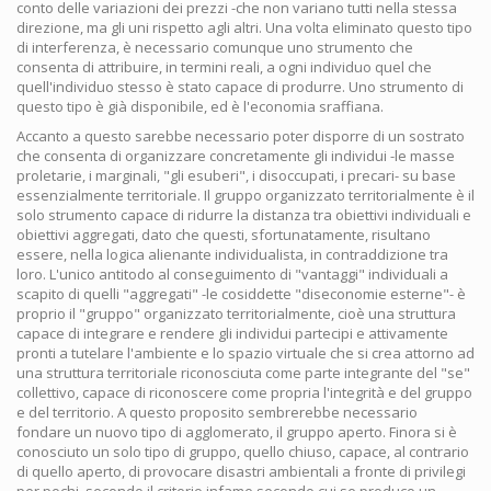
conto delle variazioni dei prezzi -che non variano tutti nella stessa
direzione, ma gli uni rispetto agli altri. Una volta eliminato questo tipo
di interferenza, è necessario comunque uno strumento che
consenta di attribuire, in termini reali, a ogni individuo quel che
quell'individuo stesso è stato capace di produrre. Uno strumento di
questo tipo è già disponibile, ed è l'economia sraffiana.
Accanto a questo sarebbe necessario poter disporre di un sostrato
che consenta di organizzare concretamente gli individui -le masse
proletarie, i marginali, "gli esuberi", i disoccupati, i precari- su base
essenzialmente territoriale. Il gruppo organizzato territorialmente è il
solo strumento capace di ridurre la distanza tra obiettivi individuali e
obiettivi aggregati, dato che questi, sfortunatamente, risultano
essere, nella logica alienante individualista, in contraddizione tra
loro. L'unico antitodo al conseguimento di "vantaggi" individuali a
scapito di quelli "aggregati" -le cosiddette "diseconomie esterne"- è
proprio il "gruppo" organizzato territorialmente, cioè una struttura
capace di integrare e rendere gli individui partecipi e attivamente
pronti a tutelare l'ambiente e lo spazio virtuale che si crea attorno ad
una struttura territoriale riconosciuta come parte integrante del "se"
collettivo, capace di riconoscere come propria l'integrità e del gruppo
e del territorio. A questo proposito sembrerebbe necessario
fondare un nuovo tipo di agglomerato, il gruppo aperto. Finora si è
conosciuto un solo tipo di gruppo, quello chiuso, capace, al contrario
di quello aperto, di provocare disastri ambientali a fronte di privilegi