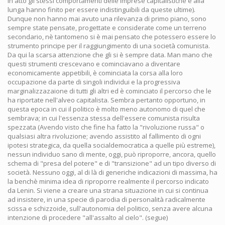
in atto gli stessi comportamenti delle imprese capitalistiche e alla
lunga hanno finito per essere indistinguibili da queste ultime).
Dunque non hanno mai avuto una rilevanza di primo piano, sono
sempre state pensate, progettate e considerate come un terreno
secondario, nè tantomeno si è mai pensato che potessero essere lo
strumento principe per il raggiungimento di una società comunista.
Da qui la scarsa attenzione che gli si è sempre data. Man mano che
questi strumenti crescevano e cominciavano a diventare
economicamente appetibili, è cominciata la corsa alla loro
occupazione da parte di singoli individui e la progressiva
marginalizzazaione di tutti gli altri ed è cominciato il percorso che le
ha riportate nell'alveo capitalista. Sembra pertanto opportuno, in
questa epoca in cui il politico è molto meno autonomo di quel che
sembrava; in cui l'essenza stessa dell'essere comunista risulta
spezzata (Avendo visto che fine ha fatto la "rivoluzione russa" o
qualsiasi altra rivoluzione; avendo assistito al fallimento di ogni
ipotesi strategica, da quella socialdemocratica a quelle più estreme),
nessun individuo sano di mente, oggi, può riproporre, ancora, quello
schema di "presa del potere" e di "transizione" ad un tipo diverso di
società. Nessuno oggi, al di là di generiche indicazioni di massima, ha
la benchè minima idea di riproporre realmente il percorso indicato
da Lenin. Si viene a creare una strana situazione in cui si continua
ad insistere, in una specie di parodia di personalità radicalmente
scissa e schizzoide, sull'autonomia del politico, senza avere alcuna
intenzione di procedere "all'assalto al cielo". (segue)