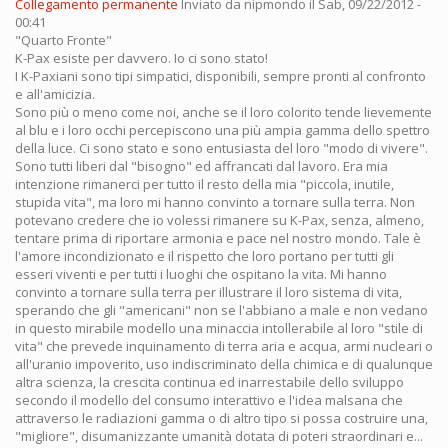
Collegamento permanente
Inviato da
nipmondo
il Sab, 09/22/2012 -
00:41
"Quarto Fronte"
K-Pax esiste per davvero. Io ci sono stato!
I K-Paxiani sono tipi simpatici, disponibili, sempre pronti al confronto
e all'amicizia.
Sono più o meno come noi, anche se il loro colorito tende lievemente
al blu e i loro occhi percepiscono una più ampia gamma dello spettro
della luce. Ci sono stato e sono entusiasta del loro "modo di vivere".
Sono tutti liberi dal "bisogno" ed affrancati dal lavoro. Era mia
intenzione rimanerci per tutto il resto della mia "piccola, inutile,
stupida vita", ma loro mi hanno convinto a tornare sulla terra. Non
potevano credere che io volessi rimanere su K-Pax, senza, almeno,
tentare prima di riportare armonia e pace nel nostro mondo. Tale è
l'amore incondizionato e il rispetto che loro portano per tutti gli
esseri viventi e per tutti i luoghi che ospitano la vita. Mi hanno
convinto a tornare sulla terra per illustrare il loro sistema di vita,
sperando che gli "americani" non se l'abbiano a male e non vedano
in questo mirabile modello una minaccia intollerabile al loro "stile di
vita" che prevede inquinamento di terra aria e acqua, armi nucleari o
all'uranio impoverito, uso indiscriminato della chimica e di qualunque
altra scienza, la crescita continua ed inarrestabile dello sviluppo
secondo il modello del consumo interattivo e l'idea malsana che
attraverso le radiazioni gamma o di altro tipo si possa costruire una,
"migliore", disumanizzante umanità dotata di poteri straordinari e...