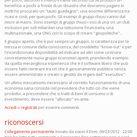
per pochi, secondo il criterio infame secondo cui se produco un
beneficio a pochi a fronte di un disastro che dovranno pagare in
molti ho procurato un "lauto guadagno", una enorme differenza tra
ricavi e costi, per quei pochi. Gli esempi di gruppi chiusi vanno dal
micro al macro. Sono esempi di gruppi chiusi i soci di una srl, un club
esclusivo per soli miliardari una istituzione finanziaria, una
multinazionale, una ONG con lo scopo di creare "geopolitiche"...
Il gruppo aperto, che è pur sempre un gruppo, si caratterizza per la
messa in comune della conoscenza, del cosiddetto "know-out" e per
l'incondizionata disponibilità ad indicare ad altri come costruire
concretamente nuovi gruppi economici aperti, prendendo esempio
da quella meravigliosa esperienza che è il software libero che può
essere fatto rientrare tra ciò che è genuinamente pubblico senza
essere amministrato o creato o gestito da organi dell'"esecutivo".
Un ultimo meccanismo necessario al corretto funzionamento di una
economia sana consiste nel prevedere che tutto ciò che viene
prodotto, a prescindere che si tratti di beni di consumo o di
investimento, deve essere "allocato" ex-ante.
Accedi
o
registrati
per inserire commenti.
riconoscersi
Collegamento permanente
Inviato da
ziacin
il Dom, 09/23/2012 - 22:00