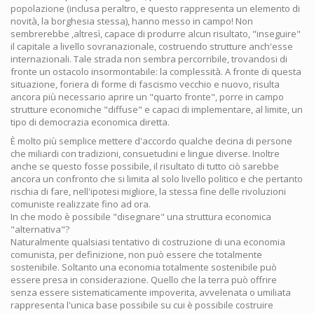
popolazione (inclusa peraltro, e questo rappresenta un elemento di
novità, la borghesia stessa), hanno messo in campo! Non
sembrerebbe ,altresì, capace di produrre alcun risultato, "inseguire"
il capitale a livello sovranazionale, costruendo strutture anch'esse
internazionali. Tale strada non sembra percorribile, trovandosi di
fronte un ostacolo insormontabile: la complessità. A fronte di questa
situazione, foriera di forme di fascismo vecchio e nuovo, risulta
ancora più necessario aprire un "quarto fronte", porre in campo
strutture economiche "diffuse" e capaci di implementare, al limite, un
tipo di democrazia economica diretta.
È molto più semplice mettere d'accordo qualche decina di persone
che miliardi con tradizioni, consuetudini e lingue diverse. Inoltre
anche se questo fosse possibile, il risultato di tutto ciò sarebbe
ancora un confronto che si limita al solo livello politico e che pertanto
rischia di fare, nell'ipotesi migliore, la stessa fine delle rivoluzioni
comuniste realizzate fino ad ora.
In che modo è possibile "disegnare" una struttura economica
"alternativa"?
Naturalmente qualsiasi tentativo di costruzione di una economia
comunista, per definizione, non può essere che totalmente
sostenibile. Soltanto una economia totalmente sostenibile può
essere presa in considerazione. Quello che la terra può offrire
senza essere sistematicamente impoverita, avvelenata o umiliata
rappresenta l'unica base possibile su cui è possibile costruire