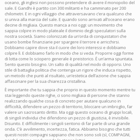
oceano, gli inglesi non possono pretendere di avere il monopolio del
sale. E Gandhi è partito con 300 militanti e ha camminato per 200
chilometri. E in ogni villaggio che attraversavano c’era qualcuno che
si univa alla marcia del sale. E quando sono arrivati all’oceano erano
decine di migliaia. Questo manca a noi oggi: un movimento che
sappia colpire in modo plateale il dominio degli speculatori sulla
nostra società. Siamo colonizzati da un’orda di conquistatori che
usano bombe finanziarie per spargere il terrore e arricchirsi.
Dobbiamo capire dove sta il cuore dei loro interessi e dobbiamo
colpire lì. E dobbiamo farlo in modo che si veda. Proporre oggi forme
di lotta come lo sciopero generale è preistorico. È un’arma spuntata.
Sento questo bisogno. Un salto di qualità nel modo di opporsi. Uno
stile di battaglia politica che contenga un rigore che induca rispetto,
un metodo che punti al risultato, un’estetica dell’azione che sappia
affascinare per la sua chiarezza cristallina.
È importante che tu sappia che proprio in questo momento mentre tu
stai leggendo queste righe, ci sono migliaia di persone che stanno
realizzando qualche cosa di concreto per aiutare qualcuno in
difficoltà, difendere un pezzo di territorio, bloccare un imbroglio, far
valere un sacrosanto diritto. Ma oggi questo oceano di gruppi locali,
di singoli individui che difendono un pezzo di giustizia, è invisibile.
Disunito. E difficilmente i singoli sentono di far parte di una grande
onda. C’è avvilimento, incertezza, fatica. Abbiamo bisogno che tutti
questi nostri compagni sappiano che non sono soli (sì, COMPAGNI,