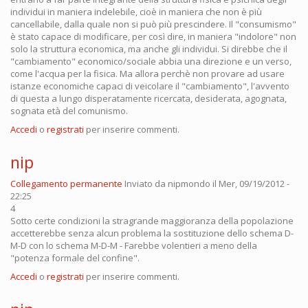
individui in maniera indelebile, cioè in maniera che non è più
cancellabile, dalla quale non si può più prescindere. Il "consumismo"
è stato capace di modificare, per così dire, in maniera "indolore" non
solo la struttura economica, ma anche gli individui. Si direbbe che il
"cambiamento" economico/sociale abbia una direzione e un verso,
come l'acqua per la fisica. Ma allora perchè non provare ad usare
istanze economiche capaci di veicolare il "cambiamento", l'avvento
di questa a lungo disperatamente ricercata, desiderata, agognata,
sognata età del comunismo.
Accedi
o
registrati
per inserire commenti.
nip
Collegamento permanente
Inviato da
nipmondo
il Mer, 09/19/2012 -
22:25
4
Sotto certe condizioni la stragrande maggioranza della popolazione
accetterebbe senza alcun problema la sostituzione dello schema D-
M-D con lo schema M-D-M - Farebbe volentieri a meno della
"potenza formale del confine".
Accedi
o
registrati
per inserire commenti.