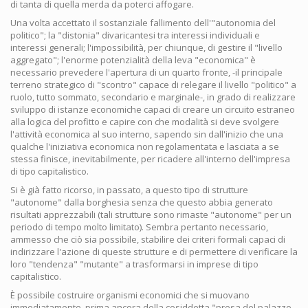
di tanta di quella merda da poterci affogare.
Una volta accettato il sostanziale fallimento dell'"autonomia del
politico"; la "distonia" divaricantesi tra interessi individuali e
interessi generali; l'impossibilità, per chiunque, di gestire il "livello
aggregato"; l'enorme potenzialità della leva "economica" è
necessario prevedere l'apertura di un quarto fronte, -il principale
terreno strategico di "scontro" capace di relegare il livello "politico" a
ruolo, tutto sommato, secondario e marginale-, in grado di realizzare
sviluppo di istanze economiche capaci di creare un circuito estraneo
alla logica del profitto e capire con che modalità si deve svolgere
l'attività economica al suo interno, sapendo sin dall'inizio che una
qualche l'iniziativa economica non regolamentata e lasciata a se
stessa finisce, inevitabilmente, per ricadere all'interno dell'impresa
di tipo capitalistico.
Si è già fatto ricorso, in passato, a questo tipo di strutture
"autonome" dalla borghesia senza che questo abbia generato
risultati apprezzabili (tali strutture sono rimaste "autonome" per un
periodo di tempo molto limitato). Sembra pertanto necessario,
ammesso che ciò sia possibile, stabilire dei criteri formali capaci di
indirizzare l'azione di queste strutture e di permettere di verificare la
loro "tendenza" "mutante" a trasformarsi in imprese di tipo
capitalistico.
È possibile costruire organismi economici che si muovano
immediatamente, prima ancora della cosiddetta "presa del palazzo