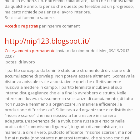
metto in evidenza io. Potremmo collaborare, dato che ci conosciamo
da qualche anno. Io penso che questo porterebbe ad un progresso,
ma certo richiede pazienza e lavoro interiore.
Se ci stai fammelo sapere.
Accedi
o
registrati
per inserire commenti.
http://nip123.blogspot.it/
Collegamento permanente
Inviato da
nipmondo
il Mer, 09/19/2012 -
22:07
Ipotesi di lavoro
Il partito concepito da Lenin è stato uno strumento di divisione e di
accumulazione di privilegi. Non poteva essere altrimenti. Scontava la
distanza abissale tra le aspettative e quel che effettivamente
riusciva a mettere in campo. Il partito leninista incubava al suo
interno disuguaglianze che alla fine lo avrebbero distrutto. Nelle
intenzioni doveva riassumere in se istanze di cambiamento, di fatto
non riusciva nemmeno a organizzare, in maniera efficiente, la
produzione di "ricchezza". Si limitava ad organizzare e redistribuire
"risorse scarse" che non riusciva a far crescere in maniera
adeguata. L'esperienza della rivoluzione russa si è risolta nella
pratica del "comunismo di guerra", in grado di amministrare, in
maniera, a dire il vero, piuttosto efficiente, "risorse scarse", ma non
è mai riuscita (nonostante numerosi tentativi, che si sono conclusi