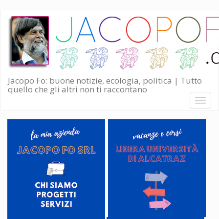
Salta
al
contenuto
principale
Jacopo Fo: buone notizie, ecologia, politica | Tutto
quello che gli altri non ti raccontano
Toggl
naviga