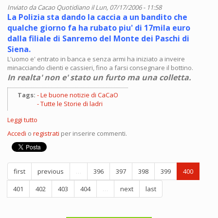
Inviato da
Cacao Quotidiano
il Lun, 07/17/2006 - 11:58
La Polizia sta dando la caccia a un bandito che
qualche giorno fa ha rubato piu' di 17mila euro
dalla filiale di Sanremo del Monte dei Paschi di
Siena.
L'uomo e' entrato in banca e senza armi ha iniziato a inveire
minacciando clienti e cassieri, fino a farsi consegnare il bottino.
In realta' non e' stato un furto ma una colletta.
Tags:
Le buone notizie di CaCaO
Tutte le Storie di ladri
Leggi tutto
su
Storie
Accedi
o
registrati
per inserire commenti.
di
ladri
first
previous
…
396
397
398
399
400
401
402
403
404
…
next
last