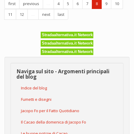
first
previous
…
4
5
6
7
8
9
10
per
giocare
11
12
…
next
last
Stradaalternativa.it Network
Stradaalternativa.it Network
Stradaalternativa.it Network
Naviga sul sito - Argomenti principali
del blog
Indice del blog
Fumetti e disegni
Jacopo Fo per il Fatto Quotidiano
Il Cacao della domenica di Jacopo Fo
Le buone notizie di Cacao