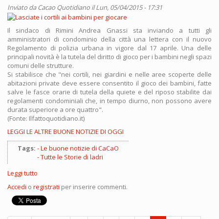
Inviato da
Cacao Quotidiano
il Lun, 05/04/2015 - 17:31
Il sindaco di Rimini Andrea Gnassi sta inviando a tutti gli
amministratori di condominio della città una lettera con il nuovo
Regolamento di polizia urbana in vigore dal 17 aprile. Una delle
principali novità è la tutela del diritto di gioco per i bambini negli spazi
comuni delle strutture.
Si stabilisce che "nei cortili, nei giardini e nelle aree scoperte delle
abitazioni private deve essere consentito il gioco dei bambini, fatte
salve le fasce orarie di tutela della quiete e del riposo stabilite dai
regolamenti condominiali che, in tempo diurno, non possono avere
durata superiore a ore quattro".
(Fonte: Ilfattoquotidiano.it)
LEGGI LE ALTRE BUONE NOTIZIE DI OGGI
Tags:
Le buone notizie di CaCaO
Tutte le Storie di ladri
Leggi tutto
su
Lasciate
Accedi
o
registrati
per inserire commenti.
i
cortili
ai
bambini