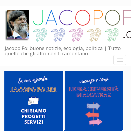
Salta
al
contenuto
principale
Jacopo Fo: buone notizie, ecologia, politica | Tutto
quello che gli altri non ti raccontano
Toggl
naviga