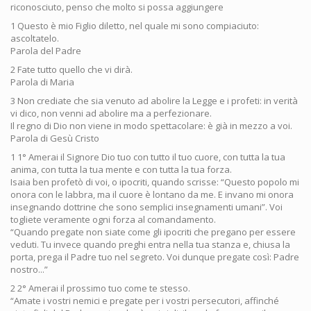
riconosciuto, penso che molto si possa aggiungere
1 Questo è mio Figlio diletto, nel quale mi sono compiaciuto:
ascoltatelo.
Parola del Padre
2 Fate tutto quello che vi dirà.
Parola di Maria
3 Non crediate che sia venuto ad abolire la Legge e i profeti: in verità
vi dico, non venni ad abolire ma a perfezionare.
Il regno di Dio non viene in modo spettacolare: è già in mezzo a voi.
Parola di Gesù Cristo
1 1° Amerai il Signore Dio tuo con tutto il tuo cuore, con tutta la tua
anima, con tutta la tua mente e con tutta la tua forza.
Isaia ben profetò di voi, o ipocriti, quando scrisse: “Questo popolo mi
onora con le labbra, ma il cuore è lontano da me. E invano mi onora
insegnando dottrine che sono semplici insegnamenti umani”. Voi
togliete veramente ogni forza al comandamento.
“Quando pregate non siate come gli ipocriti che pregano per essere
veduti. Tu invece quando preghi entra nella tua stanza e, chiusa la
porta, prega il Padre tuo nel segreto. Voi dunque pregate così: Padre
nostro...”
2 2° Amerai il prossimo tuo come te stesso.
“Amate i vostri nemici e pregate per i vostri persecutori, affinché