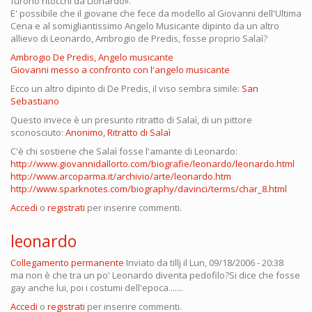
furono ritocchi da Lionardo».
E' possibile che il giovane che fece da modello al Giovanni dell'Ultima
Cena e al somigliantissimo Angelo Musicante dipinto da un altro
allievo di Leonardo, Ambrogio de Predis, fosse proprio Salaì?
Ambrogio De Predis, Angelo musicante
Giovanni messo a confronto con l'angelo musicante
Ecco un altro dipinto di De Predis, il viso sembra simile:
San
Sebastiano
Questo invece è un presunto ritratto di Salaì, di un pittore
sconosciuto:
Anonimo, Ritratto di Salaì
C'è chi sostiene che Salaì fosse l'amante di Leonardo:
http://www.giovannidallorto.com/biografie/leonardo/leonardo.html
http://www.arcoparma.it/archivio/arte/leonardo.htm
http://www.sparknotes.com/biography/davinci/terms/char_8.html
Accedi
o
registrati
per inserire commenti.
leonardo
Collegamento permanente
Inviato da
tillj
il Lun, 09/18/2006 - 20:38
ma non è che tra un po' Leonardo diventa pedofilo?Si dice che fosse
gay anche lui, poi i costumi dell'epoca.......
Accedi
o
registrati
per inserire commenti.