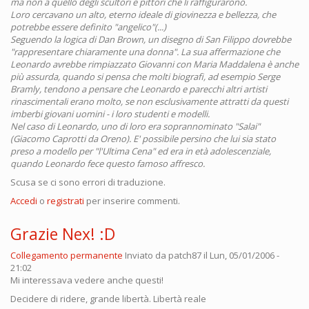
ma non a quello degli scultori e pittori che li raffigurarono.
Loro cercavano un alto, eterno ideale di giovinezza e bellezza, che
potrebbe essere definito "angelico"(...)
Seguendo la logica di Dan Brown, un disegno di San Filippo dovrebbe
"rappresentare chiaramente una donna". La sua affermazione che
Leonardo avrebbe rimpiazzato Giovanni con Maria Maddalena è anche
più assurda, quando si pensa che molti biografi, ad esempio Serge
Bramly, tendono a pensare che Leonardo e parecchi altri artisti
rinascimentali erano molto, se non esclusivamente attratti da questi
imberbi giovani uomini - i loro studenti e modelli.
Nel caso di Leonardo, uno di loro era soprannominato "Salai"
(Giacomo Caprotti da Oreno). E' possibile persino che lui sia stato
preso a modello per "l'Ultima Cena" ed era in età adolescenziale,
quando Leonardo fece questo famoso affresco.
Scusa se ci sono errori di traduzione.
Accedi
o
registrati
per inserire commenti.
Grazie Nex! :D
Collegamento permanente
Inviato da
patch87
il Lun, 05/01/2006 -
21:02
Mi interessava vedere anche questi!
Decidere di ridere, grande libertà. Libertà reale