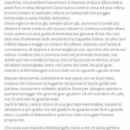
cupolone, ma prendere l’ascensore è impresa ardua e allora tutti a
piedi fino in cima. Respirerò l’aria buona come in cima ad una collina.
Invece il tempo è cambiato, infuria un temporale con pioggia
torrenziale e vento freddo dolomitico.
Gira e rigira si ritorna giù, sempre più in giù, dove non si sente più
sibilare il vento e imboccati i musei vaticani si comincia a trotterellare
tra le opere con una guida di trent’anni più giovane di me che non
tace mai. Finalmente vedo avvicinarsi la Cappella Sistina, so che sarà
l’ultima tappa e traggo un sospiro di sollievo. Imposto una faccia di
convenienza, di stupore e di meraviglia in uno specchio che corre via
veloce. Credevo che si corresse solo nel profondo triveneto, ma
anche qui non si batte la fiacca. Con la faccia che mi ritrovo, un po'
da ebete meravigliato, entro nel Santo dei Santi, da quel gran
maestro di Michelangelo e trovo tutti con lo sguardo uguale al mio.
Maestro Buonarroti, scambierei le tue opere con un buon letto.
Fortuna che nessuno sa leggermi nel pensiero! Qui le guide non
parlano, sussurrano soltanto qualche frase per spiegare questo o
quel personaggio che gira nel gran giudizio: c’è chi scende e chi sale,
ma c’è uno che mi guarda male.
Sarà la fatica, sarà lo stress di una giornata memorabile, ma più mi
allontano e più quello che dal giudizio mi guarda male fa lo sguardo
bieco. La pelle di Natanaele e quel suo volto corrugato fissano
proprio me.
Che cosa vuoi maestro Michelangelo, tra te e me c’è tanta gente e