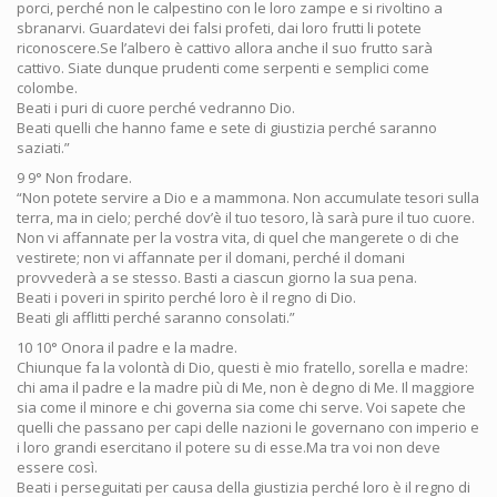
porci, perché non le calpestino con le loro zampe e si rivoltino a
sbranarvi. Guardatevi dei falsi profeti, dai loro frutti li potete
riconoscere.Se l’albero è cattivo allora anche il suo frutto sarà
cattivo. Siate dunque prudenti come serpenti e semplici come
colombe.
Beati i puri di cuore perché vedranno Dio.
Beati quelli che hanno fame e sete di giustizia perché saranno
saziati.”
9 9° Non frodare.
“Non potete servire a Dio e a mammona. Non accumulate tesori sulla
terra, ma in cielo; perché dov’è il tuo tesoro, là sarà pure il tuo cuore.
Non vi affannate per la vostra vita, di quel che mangerete o di che
vestirete; non vi affannate per il domani, perché il domani
provvederà a se stesso. Basti a ciascun giorno la sua pena.
Beati i poveri in spirito perché loro è il regno di Dio.
Beati gli afflitti perché saranno consolati.”
10 10° Onora il padre e la madre.
Chiunque fa la volontà di Dio, questi è mio fratello, sorella e madre:
chi ama il padre e la madre più di Me, non è degno di Me. Il maggiore
sia come il minore e chi governa sia come chi serve. Voi sapete che
quelli che passano per capi delle nazioni le governano con imperio e
i loro grandi esercitano il potere su di esse.Ma tra voi non deve
essere così.
Beati i perseguitati per causa della giustizia perché loro è il regno di