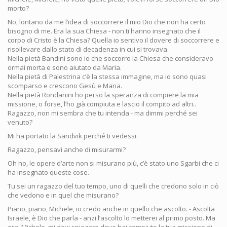
morto?
No, lontano da me l’idea di soccorrere il mio Dio che non ha certo
bisogno di me. Era la sua Chiesa - non ti hanno insegnato che il
corpo di Cristo è la Chiesa? Quella io sentivo il dovere di soccorrere e
risollevare dallo stato di decadenza in cui si trovava.
Nella pietà Bandini sono io che soccorro la Chiesa che consideravo
ormai morta e sono aiutato da Maria.
Nella pietà di Palestrina c’è la stessa immagine, ma io sono quasi
scomparso e crescono Gesù e Maria.
Nella pietà Rondanini ho perso la speranza di compiere la mia
missione, o forse, l’ho già compiuta e lascio il compito ad altri..
Ragazzo, non mi sembra che tu intenda - ma dimmi perché sei
venuto?
Mi ha portato la Sandvik perché ti vedessi.
Ragazzo, pensavi anche di misurarmi?
Oh no, le opere d’arte non si misurano più, c’è stato uno Sgarbi che ci
ha insegnato queste cose.
Tu sei un ragazzo del tuo tempo, uno di quelli che credono solo in ciò
che vedono e in quel che misurano?
Piano, piano, Michele, io credo anche in quello che ascolto. - Ascolta
Israele, è Dio che parla - anzi l’ascolto lo metterei al primo posto. Ma