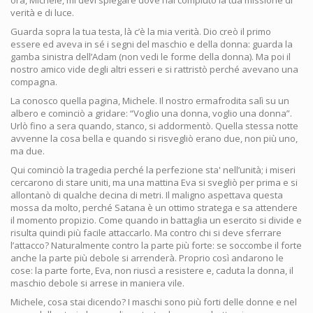
ora, Michele, mi devi spiegare dove hai compiuto la tua missione di
verità e di luce.
Guarda sopra la tua testa, là c’è la mia verità. Dio creò il primo
essere ed aveva in sé i segni del maschio e della donna: guarda la
gamba sinistra dell’Adam (non vedi le forme della donna). Ma poi il
nostro amico vide degli altri esseri e si rattristò perché avevano una
compagna.
La conosco quella pagina, Michele. Il nostro ermafrodita salì su un
albero e cominciò a gridare: “Voglio una donna, voglio una donna”.
Urlò fino a sera quando, stanco, si addormentò. Quella stessa notte
avvenne la cosa bella e quando si risvegliò erano due, non più uno,
ma due.
Qui cominciò la tragedia perché la perfezione sta' nell’unità; i miseri
cercarono di stare uniti, ma una mattina Eva si svegliò per prima e si
allontanò di qualche decina di metri. Il maligno aspettava questa
mossa da molto, perché Satana è un ottimo stratega e sa attendere
il momento propizio. Come quando in battaglia un esercito si divide e
risulta quindi più facile attaccarlo. Ma contro chi si deve sferrare
l’attacco? Naturalmente contro la parte più forte: se soccombe il forte
anche la parte più debole si arrenderà. Proprio così andarono le
cose: la parte forte, Eva, non riuscì a resistere e, caduta la donna, il
maschio debole si arrese in maniera vile.
Michele, cosa stai dicendo? I maschi sono più forti delle donne e nel