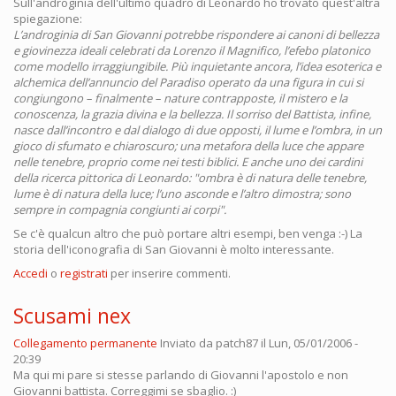
Sull'androginia dell'ultimo quadro di Leonardo ho trovato quest'altra
spiegazione:
L’androginia di San Giovanni potrebbe rispondere ai canoni di bellezza
e giovinezza ideali celebrati da Lorenzo il Magnifico, l’efebo platonico
come modello irraggiungibile. Più inquietante ancora, l’idea esoterica e
alchemica dell’annuncio del Paradiso operato da una figura in cui si
congiungono – finalmente – nature contrapposte, il mistero e la
conoscenza, la grazia divina e la bellezza. Il sorriso del Battista, infine,
nasce dall’incontro e dal dialogo di due opposti, il lume e l’ombra, in un
gioco di sfumato e chiaroscuro; una metafora della luce che appare
nelle tenebre, proprio come nei testi biblici. E anche uno dei cardini
della ricerca pittorica di Leonardo: "ombra è di natura delle tenebre,
lume è di natura della luce; l’uno asconde e l’altro dimostra; sono
sempre in compagnia congiunti ai corpi".
Se c'è qualcun altro che può portare altri esempi, ben venga :-) La
storia dell'iconografia di San Giovanni è molto interessante.
Accedi
o
registrati
per inserire commenti.
Scusami nex
Collegamento permanente
Inviato da
patch87
il Lun, 05/01/2006 -
20:39
Ma qui mi pare si stesse parlando di Giovanni l'apostolo e non
Giovanni battista. Correggimi se sbaglio. :)