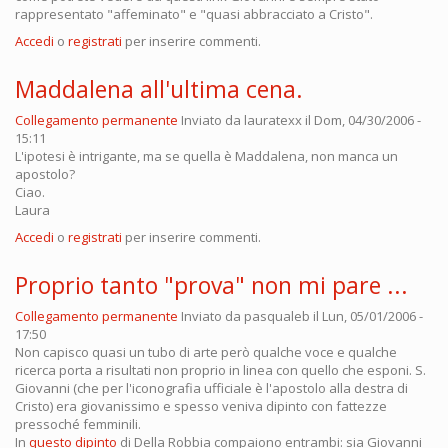
rappresentato "affeminato" e "quasi abbracciato a Cristo".
Accedi
o
registrati
per inserire commenti.
Maddalena all'ultima cena.
Collegamento permanente
Inviato da
lauratexx
il Dom, 04/30/2006 -
15:11
L'ipotesi è intrigante, ma se quella è Maddalena, non manca un
apostolo?
Ciao.
Laura
Accedi
o
registrati
per inserire commenti.
Proprio tanto "prova" non mi pare ...
Collegamento permanente
Inviato da
pasqualeb
il Lun, 05/01/2006 -
17:50
Non capisco quasi un tubo di arte però qualche voce e qualche
ricerca porta a risultati non proprio in linea con quello che esponi. S.
Giovanni (che per l'iconografia ufficiale è l'apostolo alla destra di
Cristo) era giovanissimo e spesso veniva dipinto con fattezze
pressoché femminili.
In
questo dipinto
di Della Robbia compaiono entrambi: sia Giovanni