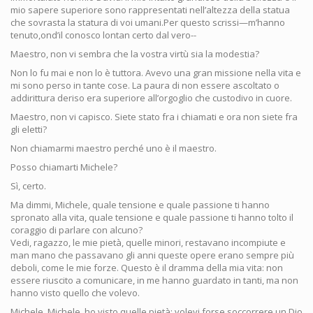
mio sapere superiore sono rappresentati nell’altezza della statua
che sovrasta la statura di voi umani.Per questo scrissi—m’hanno
tenuto,ond’il conosco lontan certo dal vero--
Maestro, non vi sembra che la vostra virtù sia la modestia?
Non lo fu mai e non lo è tuttora. Avevo una gran missione nella vita e
mi sono perso in tante cose. La paura di non essere ascoltato o
addirittura deriso era superiore all’orgoglio che custodivo in cuore.
Maestro, non vi capisco. Siete stato fra i chiamati e ora non siete fra
gli eletti?
Non chiamarmi maestro perché uno è il maestro.
Posso chiamarti Michele?
Sì, certo.
Ma dimmi, Michele, quale tensione e quale passione ti hanno
spronato alla vita, quale tensione e quale passione ti hanno tolto il
coraggio di parlare con alcuno?
Vedi, ragazzo, le mie pietà, quelle minori, restavano incompiute e
man mano che passavano gli anni queste opere erano sempre più
deboli, come le mie forze. Questo è il dramma della mia vita: non
essere riuscito a comunicare, in me hanno guardato in tanti, ma non
hanno visto quello che volevo.
Michele, Michele, ho visto quelle pietà; volevi forse soccorrere un Dio