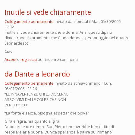
Inutile si vede chiaramente
Collegamento permanente
Inviato da
ziomaul
il Mar, 05/30/2006 -
17:32
Inutile si vede chiaramente che è donna. Anzi questi dipinti
dimostrano chiaramente che è una donna il personaggio nel quadro
Leonardesco.
Ciao
Accedi
o
registrati
per inserire commenti.
da Dante a leonardo
Collegamento permanente
Inviato da
schiavonmario
il Lun,
05/01/2006 - 23:26
“LE INNAVERTENZE CHI LE DISCERNE?
ASSOLVIMI DALLE COLPE CHE NON
PERCEPISCO”
“La fonte è secca, bisogna aspettar che piova”
Gira e rigira, ma quanto si gira!
Dopo ore e ore dentro San Pietro uno avrebbe ben diritto di
respirare aria buona. L’unica speranza è salire sul romano