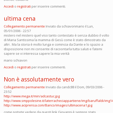
Accedi
o
registrati
per inserire commenti.
ultima cena
Collegamento permanente
Inviato da
schiavonmario
il Lun,
05/01/2006 - 22:57
mistero nel mistero quel viso tanto contestato è senza dubbio il volto
di Maria Santissima la mamma di Gesù come è stato dimostrato da
altri . Ma la storia è molto lunga e comincia da Dante e lo spazio a
disposizione non mi consente di racoontarla tutta saluti e fatemi
sapere se vi interessa sapere la mia verità
mario schiavon
Accedi
o
registrati
per inserire commenti.
Non è assolutamente vero
Collegamento permanente
Inviato da
candc88
il Dom, 09/03/2006 -
23:52
http://www.mega.it/min/adcastuc.jpg
http://www.smppolesine.it/laterracheciappartiene/img/baruffaldi/img14
http://www.aciprensa.com/Banco/images/ultimacena1.jpg
come potrete vedere da questi link Giovanni è sempre stato