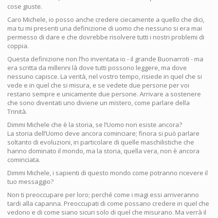
cose giuste.
Caro Michele, io posso anche credere ciecamente a quello che dici,
ma tu mi presenti una definizione di uomo che nessuno si era mai
permesso di dare e che dovrebbe risolvere tutti i nostri problemi di
coppia.
Questa definizione non l’ho inventata io - il grande Buonarroti - ma
era scritta da millenni là dove tutti possono leggere, ma dove
nessuno capisce. La verità, nel vostro tempo, risiede in quel che si
vede e in quel che si misura, e se vedete due persone per voi
restano sempre e unicamente due persone. Arrivare a sostenere
che sono diventati uno diviene un mistero, come parlare della
Trinità.
Dimmi Michele che è la storia, se l’Uomo non esiste ancora?
La storia dell’Uomo deve ancora cominciare; finora si può parlare
soltanto di evoluzioni, in particolare di quelle maschilistiche che
hanno dominato il mondo, ma la storia, quella vera, non è ancora
cominciata.
Dimmi Michele, i sapienti di questo mondo come potranno ricevere il
tuo messaggio?
Non ti preoccupare per loro; perché come i magi essi arriveranno
tardi alla capanna. Preoccupati di come possano credere in quel che
vedono e di come siano sicuri solo di quel che misurano. Ma verrà il