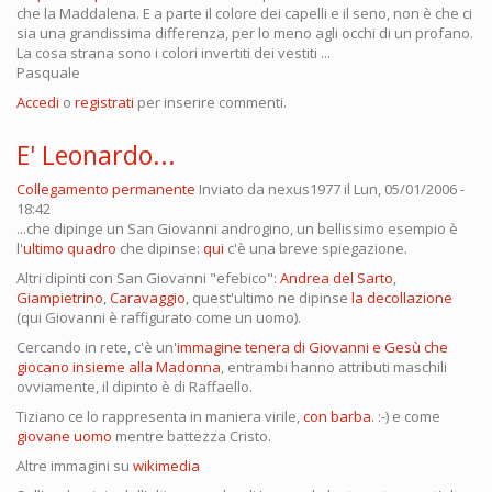
che la Maddalena. E a parte il colore dei capelli e il seno, non è che ci
sia una grandissima differenza, per lo meno agli occhi di un profano.
La cosa strana sono i colori invertiti dei vestiti ...
Pasquale
Accedi
o
registrati
per inserire commenti.
E' Leonardo...
Collegamento permanente
Inviato da
nexus1977
il Lun, 05/01/2006 -
18:42
...che dipinge un San Giovanni androgino, un bellissimo esempio è
l'
ultimo quadro
che dipinse:
qui
c'è una breve spiegazione.
Altri dipinti con San Giovanni "efebico":
Andrea del Sarto
,
Giampietrino
,
Caravaggio
, quest'ultimo ne dipinse
la decollazione
(qui Giovanni è raffigurato come un uomo).
Cercando in rete, c'è un'
immagine tenera di Giovanni e Gesù che
giocano insieme alla Madonna
, entrambi hanno attributi maschili
ovviamente, il dipinto è di Raffaello.
Tiziano ce lo rappresenta in maniera virile,
con barba
. :-) e come
giovane uomo
mentre battezza Cristo.
Altre immagini su
wikimedia