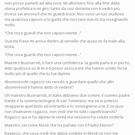
non posso parlarti ad alta voce. Mi allontano fino alla fine della
storia profetica e mi giro; tanto da così distante non ti vedrò più.
Invece sei ancora lì che mi guardi truce. Non sono un tuo studioso
ma qualcosa capisco e la guida che non tace mai mi sta insegnando
molto.
“Che cosa guardi che non capisci niente...”
Questa frase mi arriva dentro al cervello che quasi mi fa male alla
testa.
“Che cosa guardi che non capisci niente...”
Maestro Buonarroti, ti farò una confidenza: la guida parla e in più ho
letto qualcosa su di te e ti posso assicurare che hanno scritto forse
molto più di quello che tu hai dipinto.
Abominevole ragazzo sei venuto a guardare quello che altri
abominevoli ti hanno detto di vedere?
Oh maestro Buonarroti, in Italia abbiamo due sommi, il sommo padre
Dante e la summa teologica di san Tommaso; ma se io potessi
strapperei quel titolo ad entrambi e lo consegnerei a te. E se puoi
non chiamarmi ragazzo, non vedi che ho tutti i capelli bianchi?
Ragazzo qui io ho dipinto la verità ma nessuno ha voluto vederla.
Maestro, sei come Mosè che ha parlato con il Padre Eterno?
Ragazzo, che cosa credi che abbia scolpito in Mosè se non me