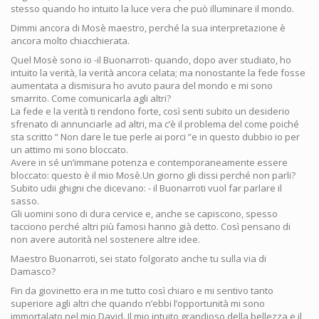
stesso quando ho intuito la luce vera che può illuminare il mondo.
Dimmi ancora di Mosè maestro, perché la sua interpretazione è
ancora molto chiacchierata.
Quel Mosè sono io -il Buonarroti- quando, dopo aver studiato, ho
intuito la verità, la verità ancora celata; ma nonostante la fede fosse
aumentata a dismisura ho avuto paura del mondo e mi sono
smarrito. Come comunicarla agli altri?
La fede e la verità ti rendono forte, così senti subito un desiderio
sfrenato di annunciarle ad altri, ma c’è il problema del come poiché
sta scritto “ Non dare le tue perle ai porci ”e in questo dubbio io per
un attimo mi sono bloccato.
Avere in sé un’immane potenza e contemporaneamente essere
bloccato: questo è il mio Mosè.Un giorno gli dissi perché non parli?
Subito udii ghigni che dicevano: - il Buonarroti vuol far parlare il
sasso.
Gli uomini sono di dura cervice e, anche se capiscono, spesso
tacciono perché altri più famosi hanno già detto. Così pensano di
non avere autorità nel sostenere altre idee.
Maestro Buonarroti, sei stato folgorato anche tu sulla via di
Damasco?
Fin da giovinetto era in me tutto così chiaro e mi sentivo tanto
superiore agli altri che quando n’ebbi l’opportunità mi sono
immortalato nel mio David. Il mio intuito grandioso della bellezza e il