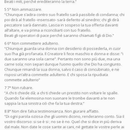
Beati i miti, perché erediteranno la terra.”
5 5° Non ammazzare.
“Chiunque s’adira contro suo fratello sarà passibile di condanna; chi
poi dirà al fratello -insensato- sarà deferito al sinedrio; chi gli dirà
peccatore sarà dannato. Lascia in sospeso la tua offerta davanti
all’altare, e va prima a riconciliarti con tuo fratello.
Beati gli operatori di pace perché saranno chiamati figli di Dio.”
6 6° Non commettere adulterio.
“Chiunque guarda una donna con desiderio di possederla, in cuor
suo l’ha già profanata. Il Creatore li fece maschio e donna e disse: “i
due saranno una sola carne”. Pertanto non sono più due, ma una
carne sola; non separi dunque l’uomo quello che Dio ha congiunto.
Chiunque rimandi la sua donna, salvo il caso di concubinato, e ne
risposi un’altra commette adulterio. E chi sposa la ripudiata
commette adulterio”
7 7° Non rubare.
“A chi ti chiede dà; a chi ti chiede un prestito non voltare le spalle.
Quando fai elemosina non suonare le trombe davanti a te non
sappia la tua sinistra ciò che fa la tua destra.”
8 8° Non dire falsa testimonianza. Non giurare affatto.
“Di ogni parola oziosa che gli uomini dicono, renderanno conto. Sia il
vostro discorso: si se è si ; no se è no. Quel che si dice in più deriva
dal male. Non date le cose sante ai cani, né gettate le vostre perle ai