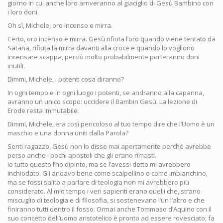
giorno in cui anche loro arriveranno al giaciglio di Gesù Bambino con
i loro doni.
Oh sì, Michele, oro incenso e mirra.
Certo, oro incenso e mirra. Gesù rifiuta l’oro quando viene tentato da
Satana, rifiuta la mirra davanti alla croce e quando lo vogliono
incensare scappa, perciò molto probabilmente porteranno doni
inutili.
Dimmi, Michele, i potenti cosa diranno?
In ogni tempo e in ogni luogo i potenti, se andranno alla capanna,
avranno un unico scopo: uccidere il Bambin Gesù. La lezione di
Erode resta immutabile.
Dimmi, Michele, era così pericoloso al tuo tempo dire che l’Uomo è un
maschio e una donna uniti dalla Parola?
Senti ragazzo, Gesù non lo disse mai apertamente perché avrebbe
perso anche i pochi apostoli che gli erano rimasti.
Io tutto questo l’ho dipinto, ma se l’avessi detto mi avrebbero
inchiodato. Gli andavo bene come scalpellino o come imbianchino,
ma se fossi salito a parlare di teologia non mi avrebbero più
considerato. Al mio tempo i veri sapienti erano quelli che, strano
miscuglio di teologia e di filosofia, si sostenevano l’un l’altro e che
finiranno tutti dentro il fosso. Ormai anche Tommaso d’Aquino con il
suo concetto dell’uomo aristotelico è pronto ad essere rovesciato; fa