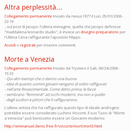
Altra perplessità...
Collegamento permanente
Inviato da
nexus1977
il Lun, 05/01/2006 -
22:19
...sul post di Jacopo: l'ultima immagine, quella che Jacopo definisce
"maddalena leonardo studio", è invece un
disegno preparatorio
per
l'Ultima Cena raffigurante l'apostolo Filippo.
Accedi
o
registrati
per inserire commenti.
Morte a Venezia
Collegamento permanente
Inviato da
Trystero
il Sab, 06/24/2006 -
15:33
- Qui altri esempi che ci danno una buona
- idea di quanto uomini giovani vengano di solito raffigurati
- nell'arte Rinascimentale. Come detto prima, le facce
- sembrano "femminili" ad occhi moderni, ma non a quello
- degli scultori e pittori che li raffigurarono.
L'ultimo artista che ha raffigurato questo tipo di ideale androgino
potrebbe essere considerato Luchino Visconti. Il suo Tazio di "Morte
a Venezia" può benissimo essere un Giovanni moderno:
http://emmanuel.denis.free.fr/visconti/mort/mort3.html