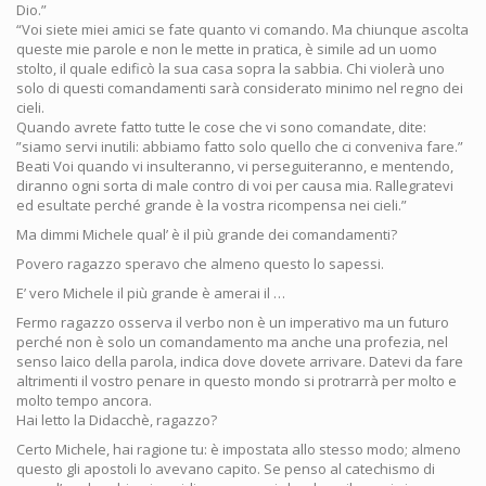
Dio.”
“Voi siete miei amici se fate quanto vi comando. Ma chiunque ascolta
queste mie parole e non le mette in pratica, è simile ad un uomo
stolto, il quale edificò la sua casa sopra la sabbia. Chi violerà uno
solo di questi comandamenti sarà considerato minimo nel regno dei
cieli.
Quando avrete fatto tutte le cose che vi sono comandate, dite:
”siamo servi inutili: abbiamo fatto solo quello che ci conveniva fare.”
Beati Voi quando vi insulteranno, vi perseguiteranno, e mentendo,
diranno ogni sorta di male contro di voi per causa mia. Rallegratevi
ed esultate perché grande è la vostra ricompensa nei cieli.”
Ma dimmi Michele qual’ è il più grande dei comandamenti?
Povero ragazzo speravo che almeno questo lo sapessi.
E’ vero Michele il più grande è amerai il …
Fermo ragazzo osserva il verbo non è un imperativo ma un futuro
perché non è solo un comandamento ma anche una profezia, nel
senso laico della parola, indica dove dovete arrivare. Datevi da fare
altrimenti il vostro penare in questo mondo si protrarrà per molto e
molto tempo ancora.
Hai letto la Didacchè, ragazzo?
Certo Michele, hai ragione tu: è impostata allo stesso modo; almeno
questo gli apostoli lo avevano capito. Se penso al catechismo di