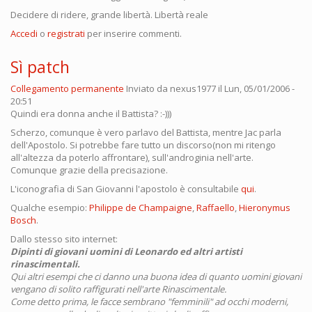
Decidere di ridere, grande libertà. Libertà reale
Accedi
o
registrati
per inserire commenti.
Sì patch
Collegamento permanente
Inviato da
nexus1977
il Lun, 05/01/2006 -
20:51
Quindi era donna anche il Battista? :-)))
Scherzo, comunque è vero parlavo del Battista, mentre Jac parla
dell'Apostolo. Si potrebbe fare tutto un discorso(non mi ritengo
all'altezza da poterlo affrontare), sull'androginia nell'arte.
Comunque grazie della precisazione.
L'iconografia di San Giovanni l'apostolo è consultabile
qui
.
Qualche esempio:
Philippe de Champaigne
,
Raffaello
,
Hieronymus
Bosch
.
Dallo stesso sito internet:
Dipinti di giovani uomini di Leonardo ed altri artisti
rinascimentali.
Qui altri esempi che ci danno una buona idea di quanto uomini giovani
vengano di solito raffigurati nell'arte Rinascimentale.
Come detto prima, le facce sembrano "femminili" ad occhi moderni,