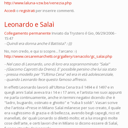
http://www.laluna-vzw.be/venezia.php
Accedi
o
registrati
per inserire commenti.
Leonardo e Salaì
Collegamento permanente
Inviato da
Trystero
il Gio, 06/29/2006 -
15:47
- Quindi era donna anche il Battista? :-)))
No, non credo, e qui si scopre... l'arcano :-)
http://www.cesaremarchetti.org/gallery/cenacolo/gc_salai.php
- Nel caso di Leonardo, uno di loro era soprannominato "Salai"
- (Giacomo Caprotti da Oreno). E' possibile persino che lui sia stato
- presoa modello per "l'Ultima Cena" ed era in età adolescenziale,
- quando Leonardo fece questo famoso affresco.
In effetti Leonardo lavorò all'Ultima Cena tra il 1494 e il 1497 e in
quegli anni Salaì aveva tra i 14 e i 17 anni, e l'artista nei suoi appunti
ne parla continuamente, anche in termini negativi dicendo che è
"ladro, bugiardo, ostinato e ghiotto" e "ruba li soldi". Vasari scrive
che l'artista «Prese in Milano Salaì milanese per suo creato, il quale
era vaghissimo di grazia e di bellezza, avendo begli capegli, ricci et
inanellati, de' quali Lionardo si dilettò molto; et a lui insegnò molte
cose dell'arte, e certi lavori che in Milano si dicono essere di Salaì,