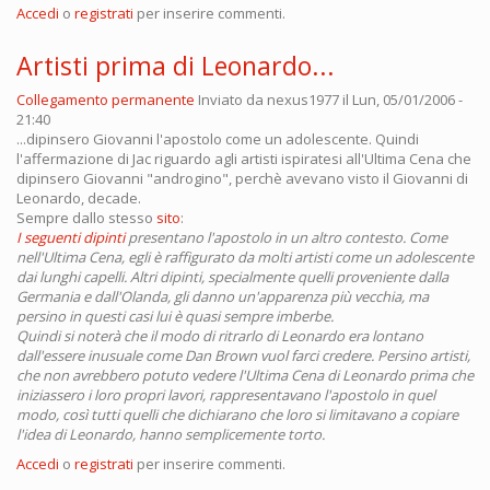
Accedi
o
registrati
per inserire commenti.
Artisti prima di Leonardo...
Collegamento permanente
Inviato da
nexus1977
il Lun, 05/01/2006 -
21:40
...dipinsero Giovanni l'apostolo come un adolescente. Quindi
l'affermazione di Jac riguardo agli artisti ispiratesi all'Ultima Cena che
dipinsero Giovanni "androgino", perchè avevano visto il Giovanni di
Leonardo, decade.
Sempre dallo stesso
sito
:
I seguenti dipinti
presentano l'apostolo in un altro contesto. Come
nell'Ultima Cena, egli è raffigurato da molti artisti come un adolescente
dai lunghi capelli. Altri dipinti, specialmente quelli proveniente dalla
Germania e dall'Olanda, gli danno un'apparenza più vecchia, ma
persino in questi casi lui è quasi sempre imberbe.
Quindi si noterà che il modo di ritrarlo di Leonardo era lontano
dall'essere inusuale come Dan Brown vuol farci credere. Persino artisti,
che non avrebbero potuto vedere l'Ultima Cena di Leonardo prima che
iniziassero i loro propri lavori, rappresentavano l'apostolo in quel
modo, così tutti quelli che dichiarano che loro si limitavano a copiare
l'idea di Leonardo, hanno semplicemente torto.
Accedi
o
registrati
per inserire commenti.