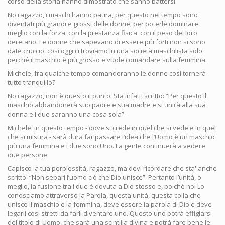
corso della storia hanno dimostrato che sanno battersi.
No ragazzo, i maschi hanno paura, per questo nel tempo sono
diventati più grandi e grossi delle donne; per poterle dominare
meglio con la forza, con la prestanza fisica, con il peso del loro
deretano. Le donne che sapevano di essere più forti non si sono
date cruccio, così oggi ci troviamo in una società maschilista solo
perché il maschio è più grosso e vuole comandare sulla femmina.
Michele, fra qualche tempo comanderanno le donne così tornerà
tutto tranquillo?
No ragazzo, non è questo il punto. Sta infatti scritto: “Per questo il
maschio abbandonerà suo padre e sua madre e si unirà alla sua
donna e i due saranno una cosa sola”.
Michele, in questo tempo - dove si crede in quel che si vede e in quel
che si misura - sarà dura far passare l’idea che l’Uomo è un maschio
più una femmina e i due sono Uno. La gente continuerà a vedere
due persone.
Capisco la tua perplessità, ragazzo, ma devi ricordare che sta' anche
scritto: “Non separi l’uomo ciò che Dio unisce”. Pertanto l’unità, o
meglio, la fusione tra i due è dovuta a Dio stesso e, poiché noi Lo
conosciamo attraverso la Parola, questa unità, questa colla che
unisce il maschio e la femmina, deve essere la parola di Dio e deve
legarli così stretti da farli diventare uno. Questo uno potrà effigiarsi
del titolo di Uomo, che sarà una scintilla divina e potrà fare bene le