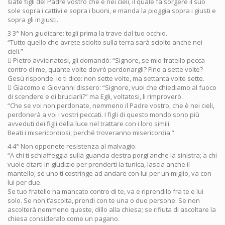
siate figli del Padre vostro che è nei cieli, il quale fa sorgere il suo
sole sopra i cattivi e sopra i buoni, e manda la pioggia sopra i giusti e
sopra gli ingiusti.
3 3° Non giudicare: togli prima la trave dal tuo occhio.
“Tutto quello che avrete sciolto sulla terra sarà sciolto anche nei
cieli.”
 Pietro avvicinatosi, gli domandò: “Signore, se mio fratello pecca
contro di me, quante volte dovrò perdonargli? Fino a sette volte?-
Gesù risponde: io ti dico: non sette volte, ma settanta volte sette.
 Giacomo e Giovanni dissero: “Signore, vuoi che chiediamo al fuoco
di scendere e di bruciarli?” ma Egli, voltatosi, li rimproverò.
“Che se voi non perdonate, nemmeno il Padre vostro, che è nei cieli,
perdonerà a voi i vostri peccati. I figli di questo mondo sono più
avveduti dei figli della luce nel trattare con i loro simili.
Beati i misericordiosi, perché troveranno misericordia.”
4 4° Non opponete resistenza al malvagio.
“A chi ti schiaffeggia sulla guancia destra porgi anche la sinistra; a chi
vuole citarti in giudizio per prenderti la tunica, lascia anche il
mantello; se uno ti costringe ad andare con lui per un miglio, va con
lui per due.
Se tuo fratello ha mancato contro di te, va e riprendilo fra te e lui
solo. Se non t’ascolta, prendi con te una o due persone. Se non
ascolterà nemmeno queste, dillo alla chiesa; se rifiuta di ascoltare la
chiesa consideralo come un pagano.