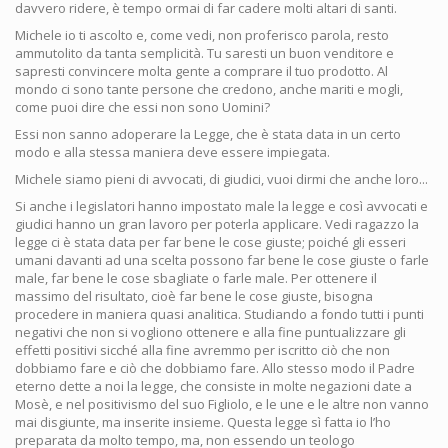
davvero ridere, è tempo ormai di far cadere molti altari di santi.
Michele io ti ascolto e, come vedi, non proferisco parola, resto
ammutolito da tanta semplicità. Tu saresti un buon venditore e
sapresti convincere molta gente a comprare il tuo prodotto. Al
mondo ci sono tante persone che credono, anche mariti e mogli,
come puoi dire che essi non sono Uomini?
Essi non sanno adoperare la Legge, che è stata data in un certo
modo e alla stessa maniera deve essere impiegata.
Michele siamo pieni di avvocati, di giudici, vuoi dirmi che anche loro...
Si anche i legislatori hanno impostato male la legge e così avvocati e
giudici hanno un gran lavoro per poterla applicare. Vedi ragazzo la
legge ci è stata data per far bene le cose giuste; poiché gli esseri
umani davanti ad una scelta possono far bene le cose giuste o farle
male, far bene le cose sbagliate o farle male. Per ottenere il
massimo del risultato, cioè far bene le cose giuste, bisogna
procedere in maniera quasi analitica. Studiando a fondo tutti i punti
negativi che non si vogliono ottenere e alla fine puntualizzare gli
effetti positivi sicché alla fine avremmo per iscritto ciò che non
dobbiamo fare e ciò che dobbiamo fare. Allo stesso modo il Padre
eterno dette a noi la legge, che consiste in molte negazioni date a
Mosè, e nel positivismo del suo Figliolo, e le une e le altre non vanno
mai disgiunte, ma inserite insieme. Questa legge sì fatta io l’ho
preparata da molto tempo, ma, non essendo un teologo