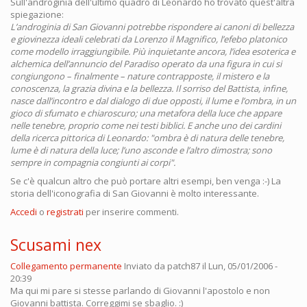
Sull'androginia dell'ultimo quadro di Leonardo ho trovato quest'altra
spiegazione:
L’androginia di San Giovanni potrebbe rispondere ai canoni di bellezza
e giovinezza ideali celebrati da Lorenzo il Magnifico, l’efebo platonico
come modello irraggiungibile. Più inquietante ancora, l’idea esoterica e
alchemica dell’annuncio del Paradiso operato da una figura in cui si
congiungono – finalmente – nature contrapposte, il mistero e la
conoscenza, la grazia divina e la bellezza. Il sorriso del Battista, infine,
nasce dall’incontro e dal dialogo di due opposti, il lume e l’ombra, in un
gioco di sfumato e chiaroscuro; una metafora della luce che appare
nelle tenebre, proprio come nei testi biblici. E anche uno dei cardini
della ricerca pittorica di Leonardo: "ombra è di natura delle tenebre,
lume è di natura della luce; l’uno asconde e l’altro dimostra; sono
sempre in compagnia congiunti ai corpi".
Se c'è qualcun altro che può portare altri esempi, ben venga :-) La
storia dell'iconografia di San Giovanni è molto interessante.
Accedi
o
registrati
per inserire commenti.
Scusami nex
Collegamento permanente
Inviato da
patch87
il Lun, 05/01/2006 -
20:39
Ma qui mi pare si stesse parlando di Giovanni l'apostolo e non
Giovanni battista. Correggimi se sbaglio. :)