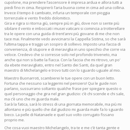
cupolone, ma prendere l’ascensore è impresa ardua e allora tutti a
piedi fino in cima. Respirerò l’aria buona come in cima ad una collina.
Invece il tempo è cambiato, infuria un temporale con pioggia
torrenziale e vento freddo dolomitico.
Gira e rigira si ritorna giù, sempre più in giù, dove non si sente più
sibilare il vento e imboccati i musei vaticani si comincia a trotterellare
tra le opere con una guida di trent’anni più giovane di me che non
tace mai. Finalmente vedo avvicinarsi la Cappella Sistina, so che sarà
l’ultima tappa e traggo un sospiro di sollievo. Imposto una faccia di
convenienza, di stupore e di meraviglia in uno specchio che corre via
veloce. Credevo che si corresse solo nel profondo triveneto, ma
anche qui non si batte la fiacca. Con la faccia che mi ritrovo, un po'
da ebete meravigliato, entro nel Santo dei Santi, da quel gran
maestro di Michelangelo e trovo tutti con lo sguardo uguale al mio.
Maestro Buonarroti, scambierei le tue opere con un buon letto.
Fortuna che nessuno sa leggermi nel pensiero! Qui le guide non
parlano, sussurrano soltanto qualche frase per spiegare questo o
quel personaggio che gira nel gran giudizio: c’è chi scende e chi sale,
ma c’è uno che mi guarda male.
Sarà la fatica, sarà lo stress di una giornata memorabile, ma più mi
allontano e più quello che dal giudizio mi guarda male fa lo sguardo
bieco. La pelle di Natanaele e quel suo volto corrugato fissano
proprio me.
Che cosa vuoi maestro Michelangelo, tra te e me c’è tanta gente e