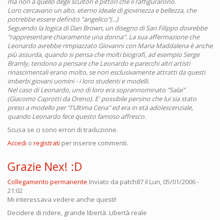
ma non a quello degli scultori e pittori che li raffigurarono.
Loro cercavano un alto, eterno ideale di giovinezza e bellezza, che
potrebbe essere definito "angelico"(...)
Seguendo la logica di Dan Brown, un disegno di San Filippo dovrebbe
"rappresentare chiaramente una donna". La sua affermazione che
Leonardo avrebbe rimpiazzato Giovanni con Maria Maddalena è anche
più assurda, quando si pensa che molti biografi, ad esempio Serge
Bramly, tendono a pensare che Leonardo e parecchi altri artisti
rinascimentali erano molto, se non esclusivamente attratti da questi
imberbi giovani uomini - i loro studenti e modelli.
Nel caso di Leonardo, uno di loro era soprannominato "Salai"
(Giacomo Caprotti da Oreno). E' possibile persino che lui sia stato
preso a modello per "l'Ultima Cena" ed era in età adolescenziale,
quando Leonardo fece questo famoso affresco.
Scusa se ci sono errori di traduzione.
Accedi
o
registrati
per inserire commenti.
Grazie Nex! :D
Collegamento permanente
Inviato da
patch87
il Lun, 05/01/2006 -
21:02
Mi interessava vedere anche questi!
Decidere di ridere, grande libertà. Libertà reale