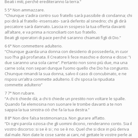
Beati i miti, perché erediteranno la terra.”
5 5° Non ammazzare.
“Chiunque s’adira contro suo fratello sarà passibile di condanna; chi
poi dirà al fratello -insensato- sarà deferito al sinedrio; chi gli dirà
peccatore sarà dannato. Lascia in sospeso la tua offerta davanti
all’altare, e va prima a riconciliarti con tuo fratello.
Beati gli operatori di pace perché saranno chiamati figli di Dio.”
6 6° Non commettere adulterio.
“Chiunque guarda una donna con desiderio di possederla, in cuor
suo l’ha già profanata. Il Creatore li fece maschio e donna e disse: “i
due saranno una sola carne”. Pertanto non sono più due, ma una
carne sola; non separi dunque l’uomo quello che Dio ha congiunto.
Chiunque rimandi la sua donna, salvo il caso di concubinato, e ne
risposi un’altra commette adulterio. E chi sposa la ripudiata
commette adulterio”
7 7° Non rubare.
“A chi ti chiede dà; a chi ti chiede un prestito non voltare le spalle.
Quando fai elemosina non suonare le trombe davanti a te non
sappia la tua sinistra ciò che fa la tua destra.”
8 8° Non dire falsa testimonianza. Non giurare affatto.
“Di ogni parola oziosa che gli uomini dicono, renderanno conto. Sia il
vostro discorso: si se è si ; no se è no. Quel che si dice in più deriva
dal male. Non date le cose sante ai cani, né gettate le vostre perle ai