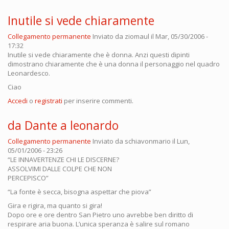
Inutile si vede chiaramente
Collegamento permanente
Inviato da
ziomaul
il Mar, 05/30/2006 -
17:32
Inutile si vede chiaramente che è donna. Anzi questi dipinti
dimostrano chiaramente che è una donna il personaggio nel quadro
Leonardesco.
Ciao
Accedi
o
registrati
per inserire commenti.
da Dante a leonardo
Collegamento permanente
Inviato da
schiavonmario
il Lun,
05/01/2006 - 23:26
“LE INNAVERTENZE CHI LE DISCERNE?
ASSOLVIMI DALLE COLPE CHE NON
PERCEPISCO”
“La fonte è secca, bisogna aspettar che piova”
Gira e rigira, ma quanto si gira!
Dopo ore e ore dentro San Pietro uno avrebbe ben diritto di
respirare aria buona. L’unica speranza è salire sul romano