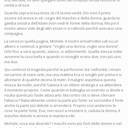
ora, Michele, mi devi spiegare dove hai compiuto la tua missione di
verità e di luce.
Guarda sopra la tua testa, là c’è la mia verità. Dio creò il primo
essere ed aveva in sé i segni del maschio e della donna: guarda la
gamba sinistra dell’Adam (non vedi le forme della donna). Ma poi il
nostro amico vide degli altri esseri e si rattristò perché avevano una
compagna.
La conosco quella pagina, Michele. Il nostro ermafrodita salì su un
albero e cominciò a gridare: “Voglio una donna, voglio una donna”.
Urlò fino a sera quando, stanco, si addormentò. Quella stessa notte
avvenne la cosa bella e quando si risvegliò erano due, non più uno,
ma due.
Qui cominciò la tragedia perché la perfezione sta' nell’unità; i miseri
cercarono di stare uniti, ma una mattina Eva si svegliò per prima e si
allontanò di qualche decina di metri. Il maligno aspettava questa
mossa da molto, perché Satana è un ottimo stratega e sa attendere
il momento propizio. Come quando in battaglia un esercito si divide e
risulta quindi più facile attaccarlo. Ma contro chi si deve sferrare
l’attacco? Naturalmente contro la parte più forte: se soccombe il forte
anche la parte più debole si arrenderà. Proprio così andarono le
cose: la parte forte, Eva, non riuscì a resistere e, caduta la donna, il
maschio debole si arrese in maniera vile.
Michele, cosa stai dicendo? I maschi sono più forti delle donne e nel