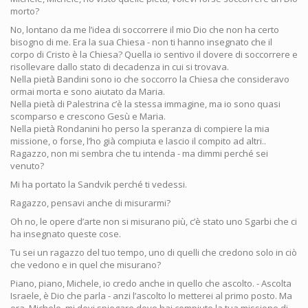
morto?
No, lontano da me l’idea di soccorrere il mio Dio che non ha certo
bisogno di me. Era la sua Chiesa - non ti hanno insegnato che il
corpo di Cristo è la Chiesa? Quella io sentivo il dovere di soccorrere e
risollevare dallo stato di decadenza in cui si trovava.
Nella pietà Bandini sono io che soccorro la Chiesa che consideravo
ormai morta e sono aiutato da Maria.
Nella pietà di Palestrina c’è la stessa immagine, ma io sono quasi
scomparso e crescono Gesù e Maria.
Nella pietà Rondanini ho perso la speranza di compiere la mia
missione, o forse, l’ho già compiuta e lascio il compito ad altri..
Ragazzo, non mi sembra che tu intenda - ma dimmi perché sei
venuto?
Mi ha portato la Sandvik perché ti vedessi.
Ragazzo, pensavi anche di misurarmi?
Oh no, le opere d’arte non si misurano più, c’è stato uno Sgarbi che ci
ha insegnato queste cose.
Tu sei un ragazzo del tuo tempo, uno di quelli che credono solo in ciò
che vedono e in quel che misurano?
Piano, piano, Michele, io credo anche in quello che ascolto. - Ascolta
Israele, è Dio che parla - anzi l’ascolto lo metterei al primo posto. Ma