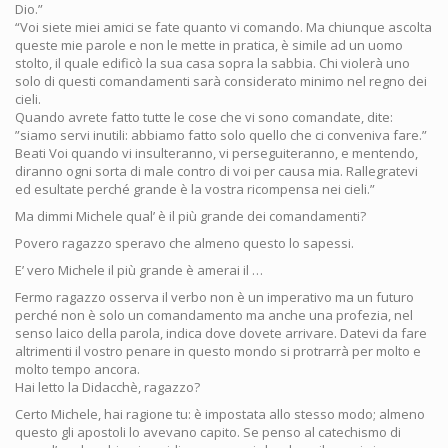
Dio.”
“Voi siete miei amici se fate quanto vi comando. Ma chiunque ascolta
queste mie parole e non le mette in pratica, è simile ad un uomo
stolto, il quale edificò la sua casa sopra la sabbia. Chi violerà uno
solo di questi comandamenti sarà considerato minimo nel regno dei
cieli.
Quando avrete fatto tutte le cose che vi sono comandate, dite:
”siamo servi inutili: abbiamo fatto solo quello che ci conveniva fare.”
Beati Voi quando vi insulteranno, vi perseguiteranno, e mentendo,
diranno ogni sorta di male contro di voi per causa mia. Rallegratevi
ed esultate perché grande è la vostra ricompensa nei cieli.”
Ma dimmi Michele qual’ è il più grande dei comandamenti?
Povero ragazzo speravo che almeno questo lo sapessi.
E’ vero Michele il più grande è amerai il …
Fermo ragazzo osserva il verbo non è un imperativo ma un futuro
perché non è solo un comandamento ma anche una profezia, nel
senso laico della parola, indica dove dovete arrivare. Datevi da fare
altrimenti il vostro penare in questo mondo si protrarrà per molto e
molto tempo ancora.
Hai letto la Didacchè, ragazzo?
Certo Michele, hai ragione tu: è impostata allo stesso modo; almeno
questo gli apostoli lo avevano capito. Se penso al catechismo di