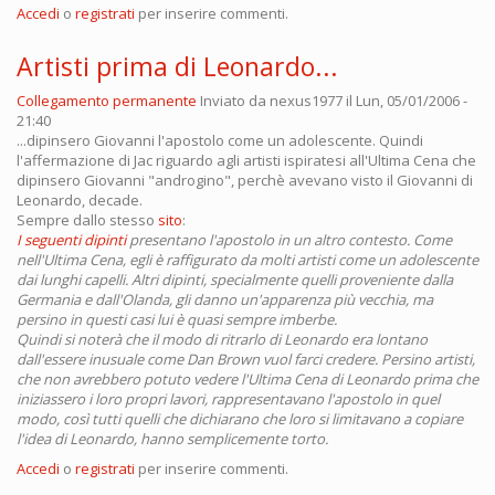
Accedi
o
registrati
per inserire commenti.
Artisti prima di Leonardo...
Collegamento permanente
Inviato da
nexus1977
il Lun, 05/01/2006 -
21:40
...dipinsero Giovanni l'apostolo come un adolescente. Quindi
l'affermazione di Jac riguardo agli artisti ispiratesi all'Ultima Cena che
dipinsero Giovanni "androgino", perchè avevano visto il Giovanni di
Leonardo, decade.
Sempre dallo stesso
sito
:
I seguenti dipinti
presentano l'apostolo in un altro contesto. Come
nell'Ultima Cena, egli è raffigurato da molti artisti come un adolescente
dai lunghi capelli. Altri dipinti, specialmente quelli proveniente dalla
Germania e dall'Olanda, gli danno un'apparenza più vecchia, ma
persino in questi casi lui è quasi sempre imberbe.
Quindi si noterà che il modo di ritrarlo di Leonardo era lontano
dall'essere inusuale come Dan Brown vuol farci credere. Persino artisti,
che non avrebbero potuto vedere l'Ultima Cena di Leonardo prima che
iniziassero i loro propri lavori, rappresentavano l'apostolo in quel
modo, così tutti quelli che dichiarano che loro si limitavano a copiare
l'idea di Leonardo, hanno semplicemente torto.
Accedi
o
registrati
per inserire commenti.