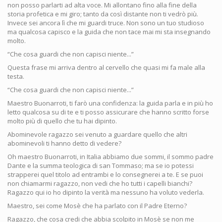
non posso parlarti ad alta voce. Mi allontano fino alla fine della
storia profetica e mi giro; tanto da così distante non ti vedrò più.
Invece sei ancora lì che mi guardi truce. Non sono un tuo studioso
ma qualcosa capisco e la guida che non tace mai mi sta insegnando
molto.
“Che cosa guardi che non capisci niente...”
Questa frase mi arriva dentro al cervello che quasi mi fa male alla
testa.
“Che cosa guardi che non capisci niente...”
Maestro Buonarroti, ti farò una confidenza: la guida parla e in più ho
letto qualcosa su di te e ti posso assicurare che hanno scritto forse
molto più di quello che tu hai dipinto.
Abominevole ragazzo sei venuto a guardare quello che altri
abominevoli ti hanno detto di vedere?
Oh maestro Buonarroti, in Italia abbiamo due sommi, il sommo padre
Dante e la summa teologica di san Tommaso; ma se io potessi
strapperei quel titolo ad entrambi e lo consegnerei a te. E se puoi
non chiamarmi ragazzo, non vedi che ho tutti i capelli bianchi?
Ragazzo qui io ho dipinto la verità ma nessuno ha voluto vederla.
Maestro, sei come Mosè che ha parlato con il Padre Eterno?
Ragazzo, che cosa credi che abbia scolpito in Mosè se non me