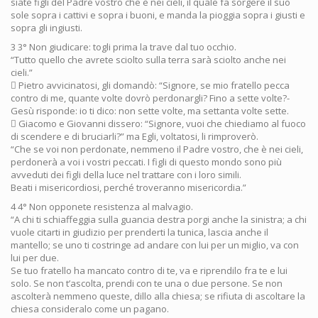
siate figli del Padre vostro che è nei cieli, il quale fa sorgere il suo
sole sopra i cattivi e sopra i buoni, e manda la pioggia sopra i giusti e
sopra gli ingiusti.
3 3° Non giudicare: togli prima la trave dal tuo occhio.
“Tutto quello che avrete sciolto sulla terra sarà sciolto anche nei
cieli.”
 Pietro avvicinatosi, gli domandò: “Signore, se mio fratello pecca
contro di me, quante volte dovrò perdonargli? Fino a sette volte?-
Gesù risponde: io ti dico: non sette volte, ma settanta volte sette.
 Giacomo e Giovanni dissero: “Signore, vuoi che chiediamo al fuoco
di scendere e di bruciarli?” ma Egli, voltatosi, li rimproverò.
“Che se voi non perdonate, nemmeno il Padre vostro, che è nei cieli,
perdonerà a voi i vostri peccati. I figli di questo mondo sono più
avveduti dei figli della luce nel trattare con i loro simili.
Beati i misericordiosi, perché troveranno misericordia.”
4 4° Non opponete resistenza al malvagio.
“A chi ti schiaffeggia sulla guancia destra porgi anche la sinistra; a chi
vuole citarti in giudizio per prenderti la tunica, lascia anche il
mantello; se uno ti costringe ad andare con lui per un miglio, va con
lui per due.
Se tuo fratello ha mancato contro di te, va e riprendilo fra te e lui
solo. Se non t’ascolta, prendi con te una o due persone. Se non
ascolterà nemmeno queste, dillo alla chiesa; se rifiuta di ascoltare la
chiesa consideralo come un pagano.