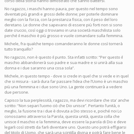
corso della storia hanno dimostrato che sanno battersi.
No ragazzo, i maschi hanno paura, per questo nel tempo sono
diventati più grandi e grossi delle donne; per poterle dominare
meglio con la forza, con la prestanza fisica, con il peso del loro
deretano. Le donne che sapevano di essere più forti non si sono
date cruccio, così oggi ci troviamo in una società maschilista solo
perché il maschio è più grosso e vuole comandare sulla femmina.
Michele, fra qualche tempo comanderanno le donne così tornerà
tutto tranquillo?
No ragazzo, non è questo il punto. Sta infatti scritto: “Per questo il
maschio abbandonerà suo padre e sua madre e si unirà alla sua
donna e i due saranno una cosa sola”.
Michele, in questo tempo - dove si crede in quel che si vede e in quel
che si misura - sarà dura far passare l’idea che l’Uomo è un maschio
più una femmina e i due sono Uno. La gente continuerà a vedere
due persone.
Capisco la tua perplessità, ragazzo, ma devi ricordare che sta' anche
scritto: “Non separi l’uomo ciò che Dio unisce”. Pertanto l’unità, o
meglio, la fusione tra i due è dovuta a Dio stesso e, poiché noi Lo
conosciamo attraverso la Parola, questa unità, questa colla che
unisce il maschio e la femmina, deve essere la parola di Dio e deve
legarli così stretti da farli diventare uno. Questo uno potrà effigiarsi
del titolo di Uomo, che sarà una scintilla divina e potrà fare bene le