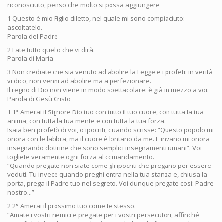
riconosciuto, penso che molto si possa aggiungere
1 Questo è mio Figlio diletto, nel quale mi sono compiaciuto:
ascoltatelo.
Parola del Padre
2 Fate tutto quello che vi dirà.
Parola di Maria
3 Non crediate che sia venuto ad abolire la Legge e i profeti: in verità
vi dico, non venni ad abolire ma a perfezionare.
Il regno di Dio non viene in modo spettacolare: è già in mezzo a voi.
Parola di Gesù Cristo
1 1° Amerai il Signore Dio tuo con tutto il tuo cuore, con tutta la tua
anima, con tutta la tua mente e con tutta la tua forza.
Isaia ben profetò di voi, o ipocriti, quando scrisse: “Questo popolo mi
onora con le labbra, ma il cuore è lontano da me. E invano mi onora
insegnando dottrine che sono semplici insegnamenti umani”. Voi
togliete veramente ogni forza al comandamento.
“Quando pregate non siate come gli ipocriti che pregano per essere
veduti. Tu invece quando preghi entra nella tua stanza e, chiusa la
porta, prega il Padre tuo nel segreto. Voi dunque pregate così: Padre
nostro...”
2 2° Amerai il prossimo tuo come te stesso.
“Amate i vostri nemici e pregate per i vostri persecutori, affinché