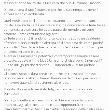
stesso quando ho intuito la luce vera che può illuminare il mondo.
Dimmi ancora di Mosè maestro, perché la sua interpretazione è
ancora molto chiacchierata.
Quel Mosè sono io -il Buonarroti- quando, dopo aver studiato, ho
intuito la verità, la verità ancora celata; ma nonostante la fede fosse
aumentata a dismisura ho avuto paura del mondo e mi sono
smarrito. Come comunicarla agli altri?
La fede e la verità ti rendono forte, così senti subito un desiderio
sfrenato di annunciarle ad altri, ma c’è il problema del come poiché
sta scritto “ Non dare le tue perle ai porci ”e in questo dubbio io per
un attimo mi sono bloccato.
Avere in sé un’immane potenza e contemporaneamente essere
bloccato: questo è il mio Mosè.Un giorno gli dissi perché non parli?
Subito udii ghigni che dicevano: - il Buonarroti vuol far parlare il
sasso.
Gli uomini sono di dura cervice e, anche se capiscono, spesso
tacciono perché altri più famosi hanno già detto. Così pensano di
non avere autorità nel sostenere altre idee.
Maestro Buonarroti, sei stato folgorato anche tu sulla via di
Damasco?
Fin da giovinetto era in me tutto così chiaro e mi sentivo tanto
superiore agli altri che quando n’ebbi l’opportunità mi sono
immortalato nel mio David. Il mio intuito grandioso della bellezza e il