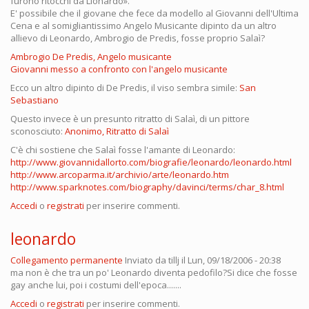
furono ritocchi da Lionardo».
E' possibile che il giovane che fece da modello al Giovanni dell'Ultima
Cena e al somigliantissimo Angelo Musicante dipinto da un altro
allievo di Leonardo, Ambrogio de Predis, fosse proprio Salaì?
Ambrogio De Predis, Angelo musicante
Giovanni messo a confronto con l'angelo musicante
Ecco un altro dipinto di De Predis, il viso sembra simile:
San
Sebastiano
Questo invece è un presunto ritratto di Salaì, di un pittore
sconosciuto:
Anonimo, Ritratto di Salaì
C'è chi sostiene che Salaì fosse l'amante di Leonardo:
http://www.giovannidallorto.com/biografie/leonardo/leonardo.html
http://www.arcoparma.it/archivio/arte/leonardo.htm
http://www.sparknotes.com/biography/davinci/terms/char_8.html
Accedi
o
registrati
per inserire commenti.
leonardo
Collegamento permanente
Inviato da
tillj
il Lun, 09/18/2006 - 20:38
ma non è che tra un po' Leonardo diventa pedofilo?Si dice che fosse
gay anche lui, poi i costumi dell'epoca.......
Accedi
o
registrati
per inserire commenti.