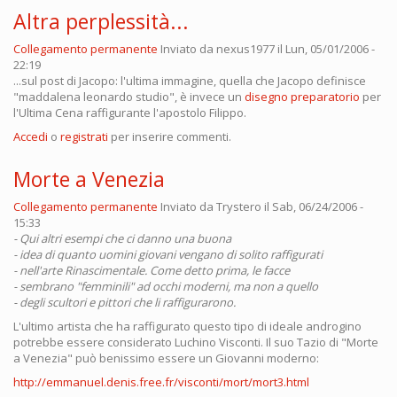
Altra perplessità...
Collegamento permanente
Inviato da
nexus1977
il Lun, 05/01/2006 -
22:19
...sul post di Jacopo: l'ultima immagine, quella che Jacopo definisce
"maddalena leonardo studio", è invece un
disegno preparatorio
per
l'Ultima Cena raffigurante l'apostolo Filippo.
Accedi
o
registrati
per inserire commenti.
Morte a Venezia
Collegamento permanente
Inviato da
Trystero
il Sab, 06/24/2006 -
15:33
- Qui altri esempi che ci danno una buona
- idea di quanto uomini giovani vengano di solito raffigurati
- nell'arte Rinascimentale. Come detto prima, le facce
- sembrano "femminili" ad occhi moderni, ma non a quello
- degli scultori e pittori che li raffigurarono.
L'ultimo artista che ha raffigurato questo tipo di ideale androgino
potrebbe essere considerato Luchino Visconti. Il suo Tazio di "Morte
a Venezia" può benissimo essere un Giovanni moderno:
http://emmanuel.denis.free.fr/visconti/mort/mort3.html