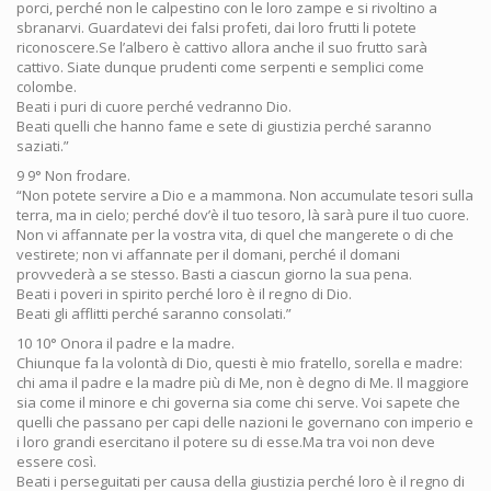
porci, perché non le calpestino con le loro zampe e si rivoltino a
sbranarvi. Guardatevi dei falsi profeti, dai loro frutti li potete
riconoscere.Se l’albero è cattivo allora anche il suo frutto sarà
cattivo. Siate dunque prudenti come serpenti e semplici come
colombe.
Beati i puri di cuore perché vedranno Dio.
Beati quelli che hanno fame e sete di giustizia perché saranno
saziati.”
9 9° Non frodare.
“Non potete servire a Dio e a mammona. Non accumulate tesori sulla
terra, ma in cielo; perché dov’è il tuo tesoro, là sarà pure il tuo cuore.
Non vi affannate per la vostra vita, di quel che mangerete o di che
vestirete; non vi affannate per il domani, perché il domani
provvederà a se stesso. Basti a ciascun giorno la sua pena.
Beati i poveri in spirito perché loro è il regno di Dio.
Beati gli afflitti perché saranno consolati.”
10 10° Onora il padre e la madre.
Chiunque fa la volontà di Dio, questi è mio fratello, sorella e madre:
chi ama il padre e la madre più di Me, non è degno di Me. Il maggiore
sia come il minore e chi governa sia come chi serve. Voi sapete che
quelli che passano per capi delle nazioni le governano con imperio e
i loro grandi esercitano il potere su di esse.Ma tra voi non deve
essere così.
Beati i perseguitati per causa della giustizia perché loro è il regno di