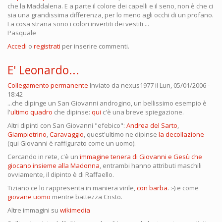
che la Maddalena. E a parte il colore dei capelli e il seno, non è che ci
sia una grandissima differenza, per lo meno agli occhi di un profano.
La cosa strana sono i colori invertiti dei vestiti ...
Pasquale
Accedi
o
registrati
per inserire commenti.
E' Leonardo...
Collegamento permanente
Inviato da
nexus1977
il Lun, 05/01/2006 -
18:42
...che dipinge un San Giovanni androgino, un bellissimo esempio è
l'
ultimo quadro
che dipinse:
qui
c'è una breve spiegazione.
Altri dipinti con San Giovanni "efebico":
Andrea del Sarto
,
Giampietrino
,
Caravaggio
, quest'ultimo ne dipinse
la decollazione
(qui Giovanni è raffigurato come un uomo).
Cercando in rete, c'è un'
immagine tenera di Giovanni e Gesù che
giocano insieme alla Madonna
, entrambi hanno attributi maschili
ovviamente, il dipinto è di Raffaello.
Tiziano ce lo rappresenta in maniera virile,
con barba
. :-) e come
giovane uomo
mentre battezza Cristo.
Altre immagini su
wikimedia