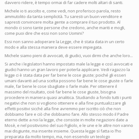
davvero ridere, è tempo ormai di far cadere molti altari di santi.
Michele io ti ascolto e, come vedi, non proferisco parola, resto
ammutolito da tanta semplicità. Tu saresti un buon venditore e
sapresti convincere molta gente a comprare il tuo prodotto. Al
mondo ci sono tante persone che credono, anche mariti e mogli,
come puoi dire che essi non sono Uomini?
Essi non sanno adoperare la Legge, che è stata data in un certo
modo e alla stessa maniera deve essere impiegata.
Michele siamo pieni di avvocati, di giudici, vuoi dirmi che anche loro...
Si anche i legislatori hanno impostato male la legge e così avvocati e
giudici hanno un gran lavoro per poterla applicare. Vedi ragazzo la
legge ci è stata data per far bene le cose giuste; poiché gli esseri
umani davanti ad una scelta possono far bene le cose giuste o farle
male, far bene le cose sbagliate o farle male. Per ottenere il
massimo del risultato, cioè far bene le cose giuste, bisogna
procedere in maniera quasi analitica. Studiando a fondo tutti i punti
negativi che non si vogliono ottenere e alla fine puntualizzare gli
effetti positivi sicché alla fine avremmo per iscritto ciò che non
dobbiamo fare e ciò che dobbiamo fare. Allo stesso modo il Padre
eterno dette a noi la legge, che consiste in molte negazioni date a
Mosè, e nel positivismo del suo Figliolo, e le une e le altre non vanno
mai disgiunte, ma inserite insieme. Questa legge sì fatta io l’ho
preparata da molto tempo, ma, non essendo un teologo