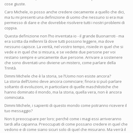
cose giuste.
Caro Michele, io posso anche credere ciecamente a quello che dici,
ma tu mi presenti una definizione di uomo che nessuno si era mai
permesso di dare e che dovrebbe risolvere tutti i nostri problemi di
coppia.
Questa definizione non l’ho inventata io - il grande Buonarroti - ma
era scritta da millenni là dove tutti possono leggere, ma dove
nessuno capisce. La verità, nel vostro tempo, risiede in quel che si
vede e in quel che si misura, e se vedete due persone per voi
restano sempre e unicamente due persone. Arrivare a sostenere
che sono diventati uno diviene un mistero, come parlare della
Trinità.
Dimmi Michele che è la storia, se l’Uomo non esiste ancora?
La storia dell’Uomo deve ancora cominciare; finora si può parlare
soltanto di evoluzioni, in particolare di quelle maschilistiche che
hanno dominato il mondo, ma la storia, quella vera, non è ancora
cominciata.
Dimmi Michele, i sapienti di questo mondo come potranno ricevere il
tuo messaggio?
Non ti preoccupare per loro; perché come i magi essi arriveranno
tardi alla capanna. Preoccupati di come possano credere in quel che
vedono e di come siano sicuri solo di quel che misurano. Ma verrà il