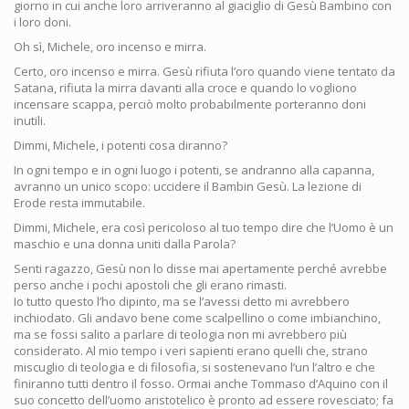
giorno in cui anche loro arriveranno al giaciglio di Gesù Bambino con
i loro doni.
Oh sì, Michele, oro incenso e mirra.
Certo, oro incenso e mirra. Gesù rifiuta l’oro quando viene tentato da
Satana, rifiuta la mirra davanti alla croce e quando lo vogliono
incensare scappa, perciò molto probabilmente porteranno doni
inutili.
Dimmi, Michele, i potenti cosa diranno?
In ogni tempo e in ogni luogo i potenti, se andranno alla capanna,
avranno un unico scopo: uccidere il Bambin Gesù. La lezione di
Erode resta immutabile.
Dimmi, Michele, era così pericoloso al tuo tempo dire che l’Uomo è un
maschio e una donna uniti dalla Parola?
Senti ragazzo, Gesù non lo disse mai apertamente perché avrebbe
perso anche i pochi apostoli che gli erano rimasti.
Io tutto questo l’ho dipinto, ma se l’avessi detto mi avrebbero
inchiodato. Gli andavo bene come scalpellino o come imbianchino,
ma se fossi salito a parlare di teologia non mi avrebbero più
considerato. Al mio tempo i veri sapienti erano quelli che, strano
miscuglio di teologia e di filosofia, si sostenevano l’un l’altro e che
finiranno tutti dentro il fosso. Ormai anche Tommaso d’Aquino con il
suo concetto dell’uomo aristotelico è pronto ad essere rovesciato; fa