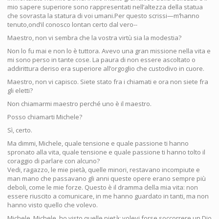
mio sapere superiore sono rappresentati nell’altezza della statua
che sovrasta la statura di voi umani.Per questo scrissi—m’hanno
tenuto,ond’il conosco lontan certo dal vero--
Maestro, non vi sembra che la vostra virtù sia la modestia?
Non lo fu mai e non lo è tuttora. Avevo una gran missione nella vita e
mi sono perso in tante cose. La paura di non essere ascoltato o
addirittura deriso era superiore all’orgoglio che custodivo in cuore.
Maestro, non vi capisco. Siete stato fra i chiamati e ora non siete fra
gli eletti?
Non chiamarmi maestro perché uno è il maestro.
Posso chiamarti Michele?
Sì, certo.
Ma dimmi, Michele, quale tensione e quale passione ti hanno
spronato alla vita, quale tensione e quale passione ti hanno tolto il
coraggio di parlare con alcuno?
Vedi, ragazzo, le mie pietà, quelle minori, restavano incompiute e
man mano che passavano gli anni queste opere erano sempre più
deboli, come le mie forze. Questo è il dramma della mia vita: non
essere riuscito a comunicare, in me hanno guardato in tanti, ma non
hanno visto quello che volevo.
Michele, Michele, ho visto quelle pietà; volevi forse soccorrere un Dio