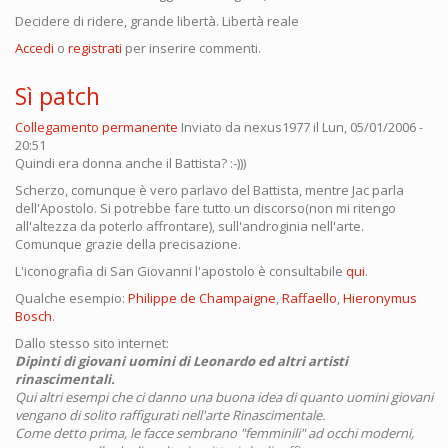
Decidere di ridere, grande libertà. Libertà reale
Accedi
o
registrati
per inserire commenti.
Sì patch
Collegamento permanente
Inviato da
nexus1977
il Lun, 05/01/2006 -
20:51
Quindi era donna anche il Battista? :-)))
Scherzo, comunque è vero parlavo del Battista, mentre Jac parla
dell'Apostolo. Si potrebbe fare tutto un discorso(non mi ritengo
all'altezza da poterlo affrontare), sull'androginia nell'arte.
Comunque grazie della precisazione.
L'iconografia di San Giovanni l'apostolo è consultabile
qui
.
Qualche esempio:
Philippe de Champaigne
,
Raffaello
,
Hieronymus
Bosch
.
Dallo stesso sito internet:
Dipinti di giovani uomini di Leonardo ed altri artisti
rinascimentali.
Qui altri esempi che ci danno una buona idea di quanto uomini giovani
vengano di solito raffigurati nell'arte Rinascimentale.
Come detto prima, le facce sembrano "femminili" ad occhi moderni,