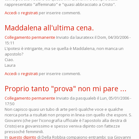
rappresentato "affeminato" e "quasi abbracciato a Cristo".
Accedi
o
registrati
per inserire commenti.
Maddalena all'ultima cena.
Collegamento permanente
Inviato da
lauratexx
il Dom, 04/30/2006 -
15:11
L'ipotesi è intrigante, ma se quella è Maddalena, non manca un
apostolo?
Ciao.
Laura
Accedi
o
registrati
per inserire commenti.
Proprio tanto "prova" non mi pare ...
Collegamento permanente
Inviato da
pasqualeb
il Lun, 05/01/2006 -
17:50
Non capisco quasi un tubo di arte però qualche voce e qualche
ricerca porta a risultati non proprio in linea con quello che esponi. S.
Giovanni (che per l'iconografia ufficiale è l'apostolo alla destra di
Cristo) era giovanissimo e spesso veniva dipinto con fattezze
pressoché femminili.
In
questo dipinto
di Della Robbia compaiono entrambi: sia Giovanni