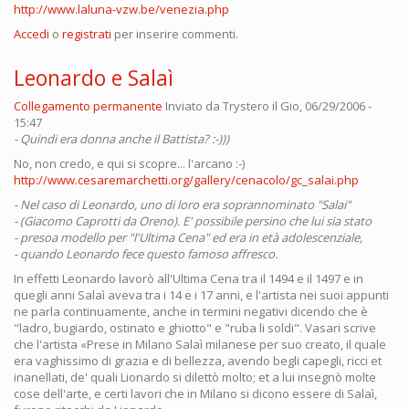
http://www.laluna-vzw.be/venezia.php
Accedi
o
registrati
per inserire commenti.
Leonardo e Salaì
Collegamento permanente
Inviato da
Trystero
il Gio, 06/29/2006 -
15:47
- Quindi era donna anche il Battista? :-)))
No, non credo, e qui si scopre... l'arcano :-)
http://www.cesaremarchetti.org/gallery/cenacolo/gc_salai.php
- Nel caso di Leonardo, uno di loro era soprannominato "Salai"
- (Giacomo Caprotti da Oreno). E' possibile persino che lui sia stato
- presoa modello per "l'Ultima Cena" ed era in età adolescenziale,
- quando Leonardo fece questo famoso affresco.
In effetti Leonardo lavorò all'Ultima Cena tra il 1494 e il 1497 e in
quegli anni Salaì aveva tra i 14 e i 17 anni, e l'artista nei suoi appunti
ne parla continuamente, anche in termini negativi dicendo che è
"ladro, bugiardo, ostinato e ghiotto" e "ruba li soldi". Vasari scrive
che l'artista «Prese in Milano Salaì milanese per suo creato, il quale
era vaghissimo di grazia e di bellezza, avendo begli capegli, ricci et
inanellati, de' quali Lionardo si dilettò molto; et a lui insegnò molte
cose dell'arte, e certi lavori che in Milano si dicono essere di Salaì,