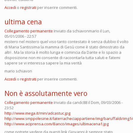
Accedi
o
registrati
per inserire commenti.
ultima cena
Collegamento permanente
Inviato da
schiavonmario
il Lun,
05/01/2006 - 22:57
mistero nel mistero quel viso tanto contestato è senza dubbio il volto
di Maria Santissima la mamma di Gesù come è stato dimostrato da
altri . Ma la storia è molto lunga e comincia da Dante e lo spazio a
disposizione non mi consente di racoontarla tutta saluti e fatemi
sapere se vi interessa sapere la mia verità
mario schiavon
Accedi
o
registrati
per inserire commenti.
Non è assolutamente vero
Collegamento permanente
Inviato da
candc88
il Dom, 09/03/2006 -
23:52
http://www.mega.it/min/adcastuc.jpg
http://www.smppolesine.it/laterracheciappartiene/img/baruffaldi/img14
http://www.aciprensa.com/Banco/images/ultimacena1.jpg
come potrete vedere da questi link Giovanni è sempre stato