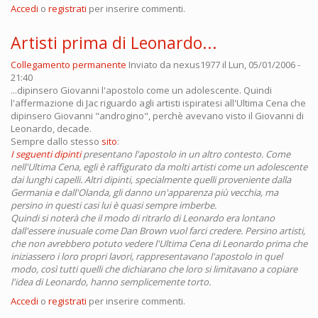
Accedi
o
registrati
per inserire commenti.
Artisti prima di Leonardo...
Collegamento permanente
Inviato da
nexus1977
il Lun, 05/01/2006 -
21:40
...dipinsero Giovanni l'apostolo come un adolescente. Quindi
l'affermazione di Jac riguardo agli artisti ispiratesi all'Ultima Cena che
dipinsero Giovanni "androgino", perchè avevano visto il Giovanni di
Leonardo, decade.
Sempre dallo stesso
sito
:
I seguenti dipinti
presentano l'apostolo in un altro contesto. Come
nell'Ultima Cena, egli è raffigurato da molti artisti come un adolescente
dai lunghi capelli. Altri dipinti, specialmente quelli proveniente dalla
Germania e dall'Olanda, gli danno un'apparenza più vecchia, ma
persino in questi casi lui è quasi sempre imberbe.
Quindi si noterà che il modo di ritrarlo di Leonardo era lontano
dall'essere inusuale come Dan Brown vuol farci credere. Persino artisti,
che non avrebbero potuto vedere l'Ultima Cena di Leonardo prima che
iniziassero i loro propri lavori, rappresentavano l'apostolo in quel
modo, così tutti quelli che dichiarano che loro si limitavano a copiare
l'idea di Leonardo, hanno semplicemente torto.
Accedi
o
registrati
per inserire commenti.