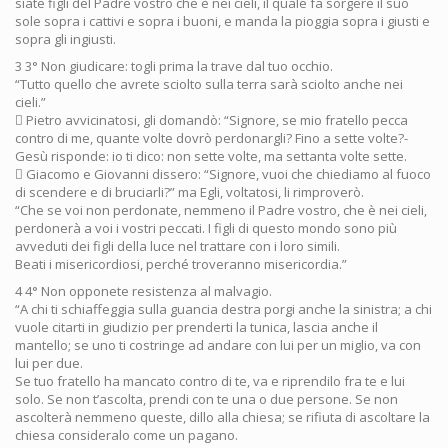
siate figli del Padre vostro che è nei cieli, il quale fa sorgere il suo
sole sopra i cattivi e sopra i buoni, e manda la pioggia sopra i giusti e
sopra gli ingiusti.
3 3° Non giudicare: togli prima la trave dal tuo occhio.
“Tutto quello che avrete sciolto sulla terra sarà sciolto anche nei
cieli.”
 Pietro avvicinatosi, gli domandò: “Signore, se mio fratello pecca
contro di me, quante volte dovrò perdonargli? Fino a sette volte?-
Gesù risponde: io ti dico: non sette volte, ma settanta volte sette.
 Giacomo e Giovanni dissero: “Signore, vuoi che chiediamo al fuoco
di scendere e di bruciarli?” ma Egli, voltatosi, li rimproverò.
“Che se voi non perdonate, nemmeno il Padre vostro, che è nei cieli,
perdonerà a voi i vostri peccati. I figli di questo mondo sono più
avveduti dei figli della luce nel trattare con i loro simili.
Beati i misericordiosi, perché troveranno misericordia.”
4 4° Non opponete resistenza al malvagio.
“A chi ti schiaffeggia sulla guancia destra porgi anche la sinistra; a chi
vuole citarti in giudizio per prenderti la tunica, lascia anche il
mantello; se uno ti costringe ad andare con lui per un miglio, va con
lui per due.
Se tuo fratello ha mancato contro di te, va e riprendilo fra te e lui
solo. Se non t’ascolta, prendi con te una o due persone. Se non
ascolterà nemmeno queste, dillo alla chiesa; se rifiuta di ascoltare la
chiesa consideralo come un pagano.