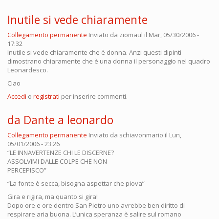
Inutile si vede chiaramente
Collegamento permanente
Inviato da
ziomaul
il Mar, 05/30/2006 -
17:32
Inutile si vede chiaramente che è donna. Anzi questi dipinti
dimostrano chiaramente che è una donna il personaggio nel quadro
Leonardesco.
Ciao
Accedi
o
registrati
per inserire commenti.
da Dante a leonardo
Collegamento permanente
Inviato da
schiavonmario
il Lun,
05/01/2006 - 23:26
“LE INNAVERTENZE CHI LE DISCERNE?
ASSOLVIMI DALLE COLPE CHE NON
PERCEPISCO”
“La fonte è secca, bisogna aspettar che piova”
Gira e rigira, ma quanto si gira!
Dopo ore e ore dentro San Pietro uno avrebbe ben diritto di
respirare aria buona. L’unica speranza è salire sul romano