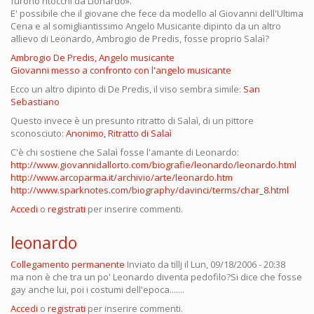
furono ritocchi da Lionardo».
E' possibile che il giovane che fece da modello al Giovanni dell'Ultima
Cena e al somigliantissimo Angelo Musicante dipinto da un altro
allievo di Leonardo, Ambrogio de Predis, fosse proprio Salaì?
Ambrogio De Predis, Angelo musicante
Giovanni messo a confronto con l'angelo musicante
Ecco un altro dipinto di De Predis, il viso sembra simile:
San
Sebastiano
Questo invece è un presunto ritratto di Salaì, di un pittore
sconosciuto:
Anonimo, Ritratto di Salaì
C'è chi sostiene che Salaì fosse l'amante di Leonardo:
http://www.giovannidallorto.com/biografie/leonardo/leonardo.html
http://www.arcoparma.it/archivio/arte/leonardo.htm
http://www.sparknotes.com/biography/davinci/terms/char_8.html
Accedi
o
registrati
per inserire commenti.
leonardo
Collegamento permanente
Inviato da
tillj
il Lun, 09/18/2006 - 20:38
ma non è che tra un po' Leonardo diventa pedofilo?Si dice che fosse
gay anche lui, poi i costumi dell'epoca.......
Accedi
o
registrati
per inserire commenti.