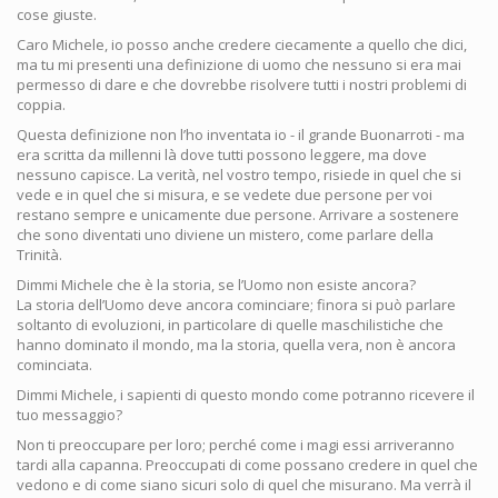
cose giuste.
Caro Michele, io posso anche credere ciecamente a quello che dici,
ma tu mi presenti una definizione di uomo che nessuno si era mai
permesso di dare e che dovrebbe risolvere tutti i nostri problemi di
coppia.
Questa definizione non l’ho inventata io - il grande Buonarroti - ma
era scritta da millenni là dove tutti possono leggere, ma dove
nessuno capisce. La verità, nel vostro tempo, risiede in quel che si
vede e in quel che si misura, e se vedete due persone per voi
restano sempre e unicamente due persone. Arrivare a sostenere
che sono diventati uno diviene un mistero, come parlare della
Trinità.
Dimmi Michele che è la storia, se l’Uomo non esiste ancora?
La storia dell’Uomo deve ancora cominciare; finora si può parlare
soltanto di evoluzioni, in particolare di quelle maschilistiche che
hanno dominato il mondo, ma la storia, quella vera, non è ancora
cominciata.
Dimmi Michele, i sapienti di questo mondo come potranno ricevere il
tuo messaggio?
Non ti preoccupare per loro; perché come i magi essi arriveranno
tardi alla capanna. Preoccupati di come possano credere in quel che
vedono e di come siano sicuri solo di quel che misurano. Ma verrà il