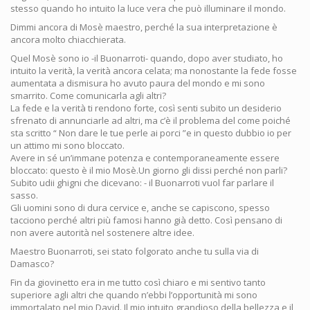
stesso quando ho intuito la luce vera che può illuminare il mondo.
Dimmi ancora di Mosè maestro, perché la sua interpretazione è
ancora molto chiacchierata.
Quel Mosè sono io -il Buonarroti- quando, dopo aver studiato, ho
intuito la verità, la verità ancora celata; ma nonostante la fede fosse
aumentata a dismisura ho avuto paura del mondo e mi sono
smarrito. Come comunicarla agli altri?
La fede e la verità ti rendono forte, così senti subito un desiderio
sfrenato di annunciarle ad altri, ma c’è il problema del come poiché
sta scritto “ Non dare le tue perle ai porci ”e in questo dubbio io per
un attimo mi sono bloccato.
Avere in sé un’immane potenza e contemporaneamente essere
bloccato: questo è il mio Mosè.Un giorno gli dissi perché non parli?
Subito udii ghigni che dicevano: - il Buonarroti vuol far parlare il
sasso.
Gli uomini sono di dura cervice e, anche se capiscono, spesso
tacciono perché altri più famosi hanno già detto. Così pensano di
non avere autorità nel sostenere altre idee.
Maestro Buonarroti, sei stato folgorato anche tu sulla via di
Damasco?
Fin da giovinetto era in me tutto così chiaro e mi sentivo tanto
superiore agli altri che quando n’ebbi l’opportunità mi sono
immortalato nel mio David. Il mio intuito grandioso della bellezza e il