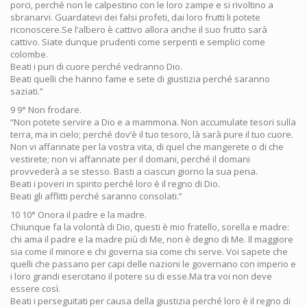
porci, perché non le calpestino con le loro zampe e si rivoltino a
sbranarvi. Guardatevi dei falsi profeti, dai loro frutti li potete
riconoscere.Se l’albero è cattivo allora anche il suo frutto sarà
cattivo. Siate dunque prudenti come serpenti e semplici come
colombe.
Beati i puri di cuore perché vedranno Dio.
Beati quelli che hanno fame e sete di giustizia perché saranno
saziati.”
9 9° Non frodare.
“Non potete servire a Dio e a mammona. Non accumulate tesori sulla
terra, ma in cielo; perché dov’è il tuo tesoro, là sarà pure il tuo cuore.
Non vi affannate per la vostra vita, di quel che mangerete o di che
vestirete; non vi affannate per il domani, perché il domani
provvederà a se stesso. Basti a ciascun giorno la sua pena.
Beati i poveri in spirito perché loro è il regno di Dio.
Beati gli afflitti perché saranno consolati.”
10 10° Onora il padre e la madre.
Chiunque fa la volontà di Dio, questi è mio fratello, sorella e madre:
chi ama il padre e la madre più di Me, non è degno di Me. Il maggiore
sia come il minore e chi governa sia come chi serve. Voi sapete che
quelli che passano per capi delle nazioni le governano con imperio e
i loro grandi esercitano il potere su di esse.Ma tra voi non deve
essere così.
Beati i perseguitati per causa della giustizia perché loro è il regno di