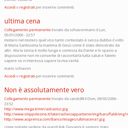
Accedi
o
registrati
per inserire commenti.
ultima cena
Collegamento permanente
Inviato da
schiavonmario
il Lun,
05/01/2006 - 22:57
mistero nel mistero quel viso tanto contestato è senza dubbio il volto
di Maria Santissima la mamma di Gesù come è stato dimostrato da
altri . Ma la storia è molto lunga e comincia da Dante e lo spazio a
disposizione non mi consente di racoontarla tutta saluti e fatemi
sapere se vi interessa sapere la mia verità
mario schiavon
Accedi
o
registrati
per inserire commenti.
Non è assolutamente vero
Collegamento permanente
Inviato da
candc88
il Dom, 09/03/2006 -
23:52
http://www.mega.it/min/adcastuc.jpg
http://www.smppolesine.it/laterracheciappartiene/img/baruffaldi/img14
http://www.aciprensa.com/Banco/images/ultimacena1.jpg
come potrete vedere da questi link Giovanni è sempre stato