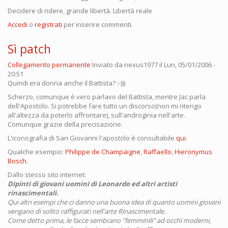
Decidere di ridere, grande libertà. Libertà reale
Accedi
o
registrati
per inserire commenti.
Sì patch
Collegamento permanente
Inviato da
nexus1977
il Lun, 05/01/2006 -
20:51
Quindi era donna anche il Battista? :-)))
Scherzo, comunque è vero parlavo del Battista, mentre Jac parla
dell'Apostolo. Si potrebbe fare tutto un discorso(non mi ritengo
all'altezza da poterlo affrontare), sull'androginia nell'arte.
Comunque grazie della precisazione.
L'iconografia di San Giovanni l'apostolo è consultabile
qui
.
Qualche esempio:
Philippe de Champaigne
,
Raffaello
,
Hieronymus
Bosch
.
Dallo stesso sito internet:
Dipinti di giovani uomini di Leonardo ed altri artisti
rinascimentali.
Qui altri esempi che ci danno una buona idea di quanto uomini giovani
vengano di solito raffigurati nell'arte Rinascimentale.
Come detto prima, le facce sembrano "femminili" ad occhi moderni,