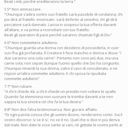
Beati i miti, perché erediteranno la terra.”
5 5° Non ammazzare.
“Chiunque s’adira contro suo fratello sarà passibile di condanna; chi
poi dirà al fratello -insensato- sarà deferito al sinedrio; chi gli dirà
peccatore sarà dannato. Lascia in sospeso la tua offerta davanti
all’altare, e va prima a riconciliarti con tuo fratello.
Beati gli operatori di pace perché saranno chiamati figli di Dio.”
6 6° Non commettere adulterio.
“Chiunque guarda una donna con desiderio di possederla, in cuor
suo l’ha già profanata. Il Creatore li fece maschio e donna e disse: “i
due saranno una sola carne”. Pertanto non sono più due, ma una
carne sola; non separi dunque l’uomo quello che Dio ha congiunto.
Chiunque rimandi la sua donna, salvo il caso di concubinato, e ne
risposi un’altra commette adulterio. E chi sposa la ripudiata
commette adulterio”
7 7° Non rubare.
“A chi ti chiede dà; a chi ti chiede un prestito non voltare le spalle.
Quando fai elemosina non suonare le trombe davanti a te non
sappia la tua sinistra ciò che fa la tua destra.”
8 8° Non dire falsa testimonianza. Non giurare affatto.
“Di ogni parola oziosa che gli uomini dicono, renderanno conto. Sia il
vostro discorso: si se è si ; no se è no. Quel che si dice in più deriva
dal male. Non date le cose sante ai cani, né gettate le vostre perle ai