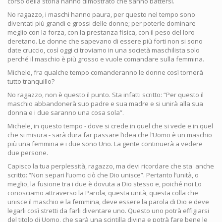
corso della storia hanno dimostrato che sanno battersi.
No ragazzo, i maschi hanno paura, per questo nel tempo sono
diventati più grandi e grossi delle donne; per poterle dominare
meglio con la forza, con la prestanza fisica, con il peso del loro
deretano. Le donne che sapevano di essere più forti non si sono
date cruccio, così oggi ci troviamo in una società maschilista solo
perché il maschio è più grosso e vuole comandare sulla femmina.
Michele, fra qualche tempo comanderanno le donne così tornerà
tutto tranquillo?
No ragazzo, non è questo il punto. Sta infatti scritto: “Per questo il
maschio abbandonerà suo padre e sua madre e si unirà alla sua
donna e i due saranno una cosa sola”.
Michele, in questo tempo - dove si crede in quel che si vede e in quel
che si misura - sarà dura far passare l’idea che l’Uomo è un maschio
più una femmina e i due sono Uno. La gente continuerà a vedere
due persone.
Capisco la tua perplessità, ragazzo, ma devi ricordare che sta' anche
scritto: “Non separi l’uomo ciò che Dio unisce”. Pertanto l’unità, o
meglio, la fusione tra i due è dovuta a Dio stesso e, poiché noi Lo
conosciamo attraverso la Parola, questa unità, questa colla che
unisce il maschio e la femmina, deve essere la parola di Dio e deve
legarli così stretti da farli diventare uno. Questo uno potrà effigiarsi
del titolo di Uomo, che sarà una scintilla divina e potrà fare bene le