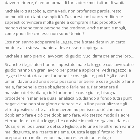
davvero ridere, è tempo ormai di far cadere molti altari di santi.
Michele io ti ascolto e, come vedi, non proferisco parola, resto
ammutolito da tanta semplicità. Tu saresti un buon venditore e
sapresti convincere molta gente a comprare il tuo prodotto. Al
mondo ci sono tante persone che credono, anche mariti e mogli,
come puoi dire che essi non sono Uomini?
Essi non sanno adoperare la Legge, che è stata data in un certo
modo e alla stessa maniera deve essere impiegata.
Michele siamo pieni di avvocati, di giudici, vuoi dirmi che anche loro...
Si anche i legislatori hanno impostato male la legge e così avvocati e
giudici hanno un gran lavoro per poterla applicare. Vedi ragazzo la
legge ci è stata data per far bene le cose giuste; poiché gli esseri
umani davanti ad una scelta possono far bene le cose giuste o farle
male, far bene le cose sbagliate o farle male. Per ottenere il
massimo del risultato, cioè far bene le cose giuste, bisogna
procedere in maniera quasi analitica. Studiando a fondo tutti i punti
negativi che non si vogliono ottenere e alla fine puntualizzare gli
effetti positivi sicché alla fine avremmo per iscritto ciò che non
dobbiamo fare e ciò che dobbiamo fare. Allo stesso modo il Padre
eterno dette a noi la legge, che consiste in molte negazioni date a
Mosè, e nel positivismo del suo Figliolo, e le une e le altre non vanno
mai disgiunte, ma inserite insieme. Questa legge sì fatta io l’ho
preparata da molto tempo, ma, non essendo un teologo