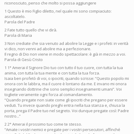
riconosciuto, penso che molto si possa aggiungere
1 Questo è mio Figlio diletto, nel quale mi sono compiaciuto:
ascoltatelo.
Parola del Padre
2 Fate tutto quello che vi dirà.
Parola di Maria
3 Non crediate che sia venuto ad abolire la Legge e i profeti: in verità
vi dico, non venni ad abolire ma a perfezionare.
Il regno di Dio non viene in modo spettacolare: è già in mezzo a voi.
Parola di Gesù Cristo
1 1° Amerai il Signore Dio tuo con tutto il tuo cuore, con tutta la tua
anima, con tutta la tua mente e con tutta la tua forza.
Isaia ben profetò di voi, o ipocriti, quando scrisse: “Questo popolo mi
onora con le labbra, ma il cuore è lontano da me. E invano mi onora
insegnando dottrine che sono semplici insegnamenti umani”. Voi
togliete veramente ogni forza al comandamento.
“Quando pregate non siate come gli ipocriti che pregano per essere
veduti. Tu invece quando preghi entra nella tua stanza e, chiusa la
porta, prega il Padre tuo nel segreto. Voi dunque pregate così: Padre
nostro...”
2 2° Amerai il prossimo tuo come te stesso.
“Amate i vostri nemici e pregate per i vostri persecutori, affinché