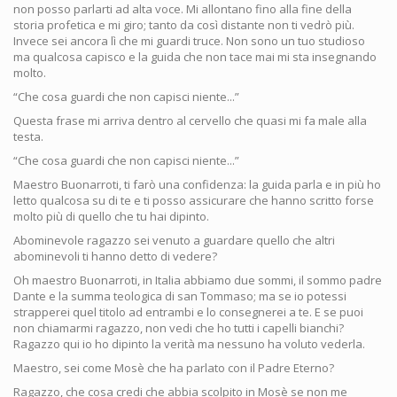
non posso parlarti ad alta voce. Mi allontano fino alla fine della
storia profetica e mi giro; tanto da così distante non ti vedrò più.
Invece sei ancora lì che mi guardi truce. Non sono un tuo studioso
ma qualcosa capisco e la guida che non tace mai mi sta insegnando
molto.
“Che cosa guardi che non capisci niente...”
Questa frase mi arriva dentro al cervello che quasi mi fa male alla
testa.
“Che cosa guardi che non capisci niente...”
Maestro Buonarroti, ti farò una confidenza: la guida parla e in più ho
letto qualcosa su di te e ti posso assicurare che hanno scritto forse
molto più di quello che tu hai dipinto.
Abominevole ragazzo sei venuto a guardare quello che altri
abominevoli ti hanno detto di vedere?
Oh maestro Buonarroti, in Italia abbiamo due sommi, il sommo padre
Dante e la summa teologica di san Tommaso; ma se io potessi
strapperei quel titolo ad entrambi e lo consegnerei a te. E se puoi
non chiamarmi ragazzo, non vedi che ho tutti i capelli bianchi?
Ragazzo qui io ho dipinto la verità ma nessuno ha voluto vederla.
Maestro, sei come Mosè che ha parlato con il Padre Eterno?
Ragazzo, che cosa credi che abbia scolpito in Mosè se non me