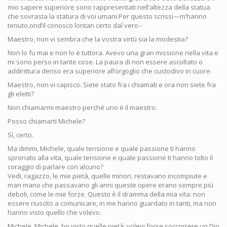
mio sapere superiore sono rappresentati nell’altezza della statua
che sovrasta la statura di voi umani.Per questo scrissi—m’hanno
tenuto,ond’il conosco lontan certo dal vero--
Maestro, non vi sembra che la vostra virtù sia la modestia?
Non lo fu mai e non lo è tuttora. Avevo una gran missione nella vita e
mi sono perso in tante cose. La paura di non essere ascoltato o
addirittura deriso era superiore all’orgoglio che custodivo in cuore.
Maestro, non vi capisco. Siete stato fra i chiamati e ora non siete fra
gli eletti?
Non chiamarmi maestro perché uno è il maestro.
Posso chiamarti Michele?
Sì, certo.
Ma dimmi, Michele, quale tensione e quale passione ti hanno
spronato alla vita, quale tensione e quale passione ti hanno tolto il
coraggio di parlare con alcuno?
Vedi, ragazzo, le mie pietà, quelle minori, restavano incompiute e
man mano che passavano gli anni queste opere erano sempre più
deboli, come le mie forze. Questo è il dramma della mia vita: non
essere riuscito a comunicare, in me hanno guardato in tanti, ma non
hanno visto quello che volevo.
Michele, Michele, ho visto quelle pietà; volevi forse soccorrere un Dio