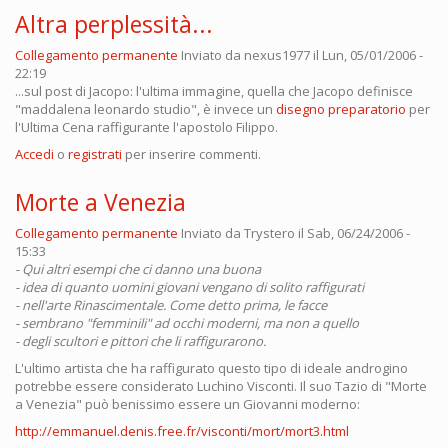
Altra perplessità...
Collegamento permanente
Inviato da
nexus1977
il Lun, 05/01/2006 -
22:19
...sul post di Jacopo: l'ultima immagine, quella che Jacopo definisce
"maddalena leonardo studio", è invece un
disegno preparatorio
per
l'Ultima Cena raffigurante l'apostolo Filippo.
Accedi
o
registrati
per inserire commenti.
Morte a Venezia
Collegamento permanente
Inviato da
Trystero
il Sab, 06/24/2006 -
15:33
- Qui altri esempi che ci danno una buona
- idea di quanto uomini giovani vengano di solito raffigurati
- nell'arte Rinascimentale. Come detto prima, le facce
- sembrano "femminili" ad occhi moderni, ma non a quello
- degli scultori e pittori che li raffigurarono.
L'ultimo artista che ha raffigurato questo tipo di ideale androgino
potrebbe essere considerato Luchino Visconti. Il suo Tazio di "Morte
a Venezia" può benissimo essere un Giovanni moderno:
http://emmanuel.denis.free.fr/visconti/mort/mort3.html