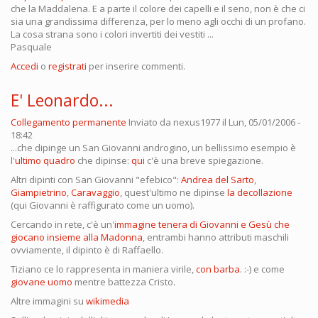
che la Maddalena. E a parte il colore dei capelli e il seno, non è che ci
sia una grandissima differenza, per lo meno agli occhi di un profano.
La cosa strana sono i colori invertiti dei vestiti ...
Pasquale
Accedi
o
registrati
per inserire commenti.
E' Leonardo...
Collegamento permanente
Inviato da
nexus1977
il Lun, 05/01/2006 -
18:42
...che dipinge un San Giovanni androgino, un bellissimo esempio è
l'
ultimo quadro
che dipinse:
qui
c'è una breve spiegazione.
Altri dipinti con San Giovanni "efebico":
Andrea del Sarto
,
Giampietrino
,
Caravaggio
, quest'ultimo ne dipinse
la decollazione
(qui Giovanni è raffigurato come un uomo).
Cercando in rete, c'è un'
immagine tenera di Giovanni e Gesù che
giocano insieme alla Madonna
, entrambi hanno attributi maschili
ovviamente, il dipinto è di Raffaello.
Tiziano ce lo rappresenta in maniera virile,
con barba
. :-) e come
giovane uomo
mentre battezza Cristo.
Altre immagini su
wikimedia