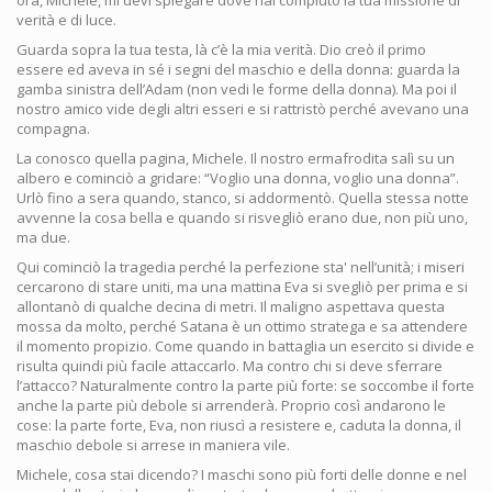
ora, Michele, mi devi spiegare dove hai compiuto la tua missione di
verità e di luce.
Guarda sopra la tua testa, là c’è la mia verità. Dio creò il primo
essere ed aveva in sé i segni del maschio e della donna: guarda la
gamba sinistra dell’Adam (non vedi le forme della donna). Ma poi il
nostro amico vide degli altri esseri e si rattristò perché avevano una
compagna.
La conosco quella pagina, Michele. Il nostro ermafrodita salì su un
albero e cominciò a gridare: “Voglio una donna, voglio una donna”.
Urlò fino a sera quando, stanco, si addormentò. Quella stessa notte
avvenne la cosa bella e quando si risvegliò erano due, non più uno,
ma due.
Qui cominciò la tragedia perché la perfezione sta' nell’unità; i miseri
cercarono di stare uniti, ma una mattina Eva si svegliò per prima e si
allontanò di qualche decina di metri. Il maligno aspettava questa
mossa da molto, perché Satana è un ottimo stratega e sa attendere
il momento propizio. Come quando in battaglia un esercito si divide e
risulta quindi più facile attaccarlo. Ma contro chi si deve sferrare
l’attacco? Naturalmente contro la parte più forte: se soccombe il forte
anche la parte più debole si arrenderà. Proprio così andarono le
cose: la parte forte, Eva, non riuscì a resistere e, caduta la donna, il
maschio debole si arrese in maniera vile.
Michele, cosa stai dicendo? I maschi sono più forti delle donne e nel