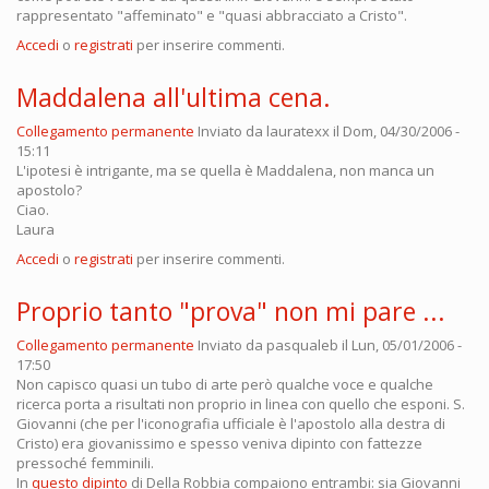
rappresentato "affeminato" e "quasi abbracciato a Cristo".
Accedi
o
registrati
per inserire commenti.
Maddalena all'ultima cena.
Collegamento permanente
Inviato da
lauratexx
il Dom, 04/30/2006 -
15:11
L'ipotesi è intrigante, ma se quella è Maddalena, non manca un
apostolo?
Ciao.
Laura
Accedi
o
registrati
per inserire commenti.
Proprio tanto "prova" non mi pare ...
Collegamento permanente
Inviato da
pasqualeb
il Lun, 05/01/2006 -
17:50
Non capisco quasi un tubo di arte però qualche voce e qualche
ricerca porta a risultati non proprio in linea con quello che esponi. S.
Giovanni (che per l'iconografia ufficiale è l'apostolo alla destra di
Cristo) era giovanissimo e spesso veniva dipinto con fattezze
pressoché femminili.
In
questo dipinto
di Della Robbia compaiono entrambi: sia Giovanni