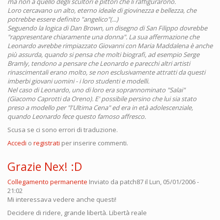
ma non a quello degli scultori e pittori che li raffigurarono.
Loro cercavano un alto, eterno ideale di giovinezza e bellezza, che
potrebbe essere definito "angelico"(...)
Seguendo la logica di Dan Brown, un disegno di San Filippo dovrebbe
"rappresentare chiaramente una donna". La sua affermazione che
Leonardo avrebbe rimpiazzato Giovanni con Maria Maddalena è anche
più assurda, quando si pensa che molti biografi, ad esempio Serge
Bramly, tendono a pensare che Leonardo e parecchi altri artisti
rinascimentali erano molto, se non esclusivamente attratti da questi
imberbi giovani uomini - i loro studenti e modelli.
Nel caso di Leonardo, uno di loro era soprannominato "Salai"
(Giacomo Caprotti da Oreno). E' possibile persino che lui sia stato
preso a modello per "l'Ultima Cena" ed era in età adolescenziale,
quando Leonardo fece questo famoso affresco.
Scusa se ci sono errori di traduzione.
Accedi
o
registrati
per inserire commenti.
Grazie Nex! :D
Collegamento permanente
Inviato da
patch87
il Lun, 05/01/2006 -
21:02
Mi interessava vedere anche questi!
Decidere di ridere, grande libertà. Libertà reale