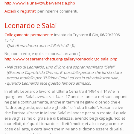
http://www.laluna-vzw.be/venezia.php
Accedi
o
registrati
per inserire commenti.
Leonardo e Salaì
Collegamento permanente
Inviato da
Trystero
il Gio, 06/29/2006 -
15:47
- Quindi era donna anche il Battista? :-)))
No, non credo, e qui si scopre... l'arcano :-)
http://www.cesaremarchetti.org/gallery/cenacolo/gc_salai.php
- Nel caso di Leonardo, uno di loro era soprannominato "Salai"
- (Giacomo Caprotti da Oreno). E' possibile persino che lui sia stato
- presoa modello per "l'Ultima Cena" ed era in età adolescenziale,
- quando Leonardo fece questo famoso affresco.
In effetti Leonardo lavorò all'Ultima Cena tra il 1494 e il 1497 e in
quegli anni Salaì aveva tra i 14 e i 17 anni, e l'artista nei suoi appunti
ne parla continuamente, anche in termini negativi dicendo che è
"ladro, bugiardo, ostinato e ghiotto" e "ruba li soldi". Vasari scrive
che l'artista «Prese in Milano Salaì milanese per suo creato, il quale
era vaghissimo di grazia e di bellezza, avendo begli capegli, ricci et
inanellati, de' quali Lionardo si dilettò molto; et a lui insegnò molte
cose dell'arte, e certi lavori che in Milano si dicono essere di Salaì,