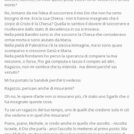
morto?
No, lontano da me l’idea di soccorrere il mio Dio che non ha certo
bisogno di me. Era la sua Chiesa - non ti hanno insegnato che il
corpo di Cristo è la Chiesa? Quella io sentivo il dovere di soccorrere e
risollevare dallo stato di decadenza in cui si trovava.
Nella pietà Bandini sono io che soccorro la Chiesa che consideravo
ormai morta e sono aiutato da Maria.
Nella pietà di Palestrina c’è la stessa immagine, ma io sono quasi
scomparso e crescono Gesù e Maria.
Nella pietà Rondanini ho perso la speranza di compiere la mia
missione, o forse, l’ho già compiuta e lascio il compito ad altri..
Ragazzo, non mi sembra che tu intenda - ma dimmi perché sei
venuto?
Mi ha portato la Sandvik perché ti vedessi.
Ragazzo, pensavi anche di misurarmi?
Oh no, le opere d’arte non si misurano più, c’è stato uno Sgarbi che ci
ha insegnato queste cose.
Tu sei un ragazzo del tuo tempo, uno di quelli che credono solo in ciò
che vedono e in quel che misurano?
Piano, piano, Michele, io credo anche in quello che ascolto. - Ascolta
Israele, è Dio che parla - anzi l’ascolto lo metterei al primo posto. Ma