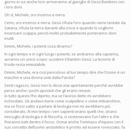
giorno in cui anche loro arriveranno al giaciglio di Gesù Bambino con
i loro doni.
Oh sì, Michele, oro incenso e mirra.
Certo, oro incenso e mirra. Gesù rifiuta l’oro quando viene tentato da
Satana, rifiuta la mirra davanti alla croce e quando lo vogliono
incensare scappa, perciò molto probabilmente porteranno doni
inutili.
Dimmi, Michele, i potenti cosa diranno?
In ogni tempo e in ogni luogo i potenti, se andranno alla capanna,
avranno un unico scopo: uccidere il Bambin Gesù. La lezione di
Erode resta immutabile.
Dimmi, Michele, era così pericoloso al tuo tempo dire che l’Uomo è un
maschio e una donna uniti dalla Parola?
Senti ragazzo, Gesù non lo disse mai apertamente perché avrebbe
perso anche i pochi apostoli che gli erano rimasti.
Io tutto questo l’ho dipinto, ma se l’avessi detto mi avrebbero
inchiodato. Gli andavo bene come scalpellino o come imbianchino,
ma se fossi salito a parlare di teologia non mi avrebbero più
considerato. Al mio tempo i veri sapienti erano quelli che, strano
miscuglio di teologia e di filosofia, si sostenevano l’un l’altro e che
finiranno tutti dentro il fosso. Ormai anche Tommaso d’Aquino con il
suo concetto dell’uomo aristotelico è pronto ad essere rovesciato; fa