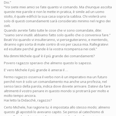
Dio.”
“Voi siete miei amici se fate quanto vi comando. Ma chiunque ascolta
queste mie parole e non le mette in pratica, è simile ad un uomo
stolto, il quale edificò la sua casa sopra la sabbia. Chi violerà uno
solo di questi comandamenti sarà considerato minimo nel regno dei
cieli.
Quando avrete fatto tutte le cose che vi sono comandate, dite:
”siamo servi inutili: abbiamo fatto solo quello che ci conveniva fare.”
Beati Voi quando vi insulteranno, vi perseguiteranno, e mentendo,
diranno ogni sorta di male contro di voi per causa mia. Rallegratevi
ed esultate perché grande è la vostra ricompensa nei cieli.”
Ma dimmi Michele qual’ è il più grande dei comandamenti?
Povero ragazzo speravo che almeno questo lo sapessi.
E’ vero Michele il più grande è amerai il …
Fermo ragazzo osserva il verbo non è un imperativo ma un futuro
perché non è solo un comandamento ma anche una profezia, nel
senso laico della parola, indica dove dovete arrivare. Datevi da fare
altrimenti il vostro penare in questo mondo si protrarrà per molto e
molto tempo ancora.
Hai letto la Didacchè, ragazzo?
Certo Michele, hai ragione tu: è impostata allo stesso modo; almeno
questo gli apostoli lo avevano capito. Se penso al catechismo di