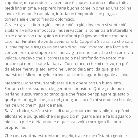
cupolone, ma prendere l’ascensore è impresa ardua e allora tutti a
piedi fino in cima. Respirerò l’aria buona come in cima ad una collina.
Invece il tempo è cambiato, infuria un temporale con pioggia
torrenziale e vento freddo dolomitico.
Gira e rigira si ritorna giù, sempre più in giù, dove non si sente più
sibilare il vento e imboccati i musei vaticani si comincia a trotterellare
tra le opere con una guida di trent’anni più giovane di me che non
tace mai. Finalmente vedo avvicinarsi la Cappella Sistina, so che sarà
l’ultima tappa e traggo un sospiro di sollievo. Imposto una faccia di
convenienza, di stupore e di meraviglia in uno specchio che corre via
veloce. Credevo che si corresse solo nel profondo triveneto, ma
anche qui non si batte la fiacca. Con la faccia che mi ritrovo, un po'
da ebete meravigliato, entro nel Santo dei Santi, da quel gran
maestro di Michelangelo e trovo tutti con lo sguardo uguale al mio.
Maestro Buonarroti, scambierei le tue opere con un buon letto.
Fortuna che nessuno sa leggermi nel pensiero! Qui le guide non
parlano, sussurrano soltanto qualche frase per spiegare questo o
quel personaggio che gira nel gran giudizio: c’è chi scende e chi sale,
ma c’è uno che mi guarda male.
Sarà la fatica, sarà lo stress di una giornata memorabile, ma più mi
allontano e più quello che dal giudizio mi guarda male fa lo sguardo
bieco. La pelle di Natanaele e quel suo volto corrugato fissano
proprio me.
Che cosa vuoi maestro Michelangelo, tra te e me c’è tanta gente e