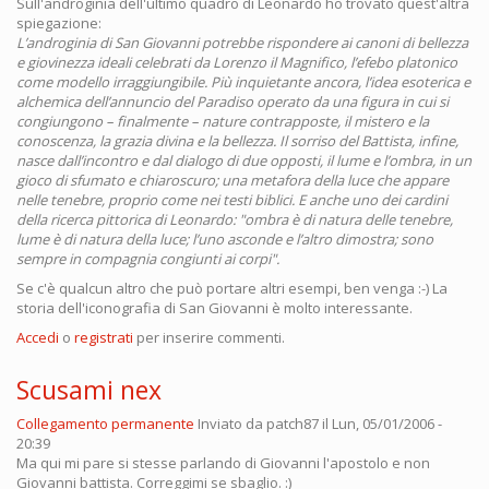
Sull'androginia dell'ultimo quadro di Leonardo ho trovato quest'altra
spiegazione:
L’androginia di San Giovanni potrebbe rispondere ai canoni di bellezza
e giovinezza ideali celebrati da Lorenzo il Magnifico, l’efebo platonico
come modello irraggiungibile. Più inquietante ancora, l’idea esoterica e
alchemica dell’annuncio del Paradiso operato da una figura in cui si
congiungono – finalmente – nature contrapposte, il mistero e la
conoscenza, la grazia divina e la bellezza. Il sorriso del Battista, infine,
nasce dall’incontro e dal dialogo di due opposti, il lume e l’ombra, in un
gioco di sfumato e chiaroscuro; una metafora della luce che appare
nelle tenebre, proprio come nei testi biblici. E anche uno dei cardini
della ricerca pittorica di Leonardo: "ombra è di natura delle tenebre,
lume è di natura della luce; l’uno asconde e l’altro dimostra; sono
sempre in compagnia congiunti ai corpi".
Se c'è qualcun altro che può portare altri esempi, ben venga :-) La
storia dell'iconografia di San Giovanni è molto interessante.
Accedi
o
registrati
per inserire commenti.
Scusami nex
Collegamento permanente
Inviato da
patch87
il Lun, 05/01/2006 -
20:39
Ma qui mi pare si stesse parlando di Giovanni l'apostolo e non
Giovanni battista. Correggimi se sbaglio. :)