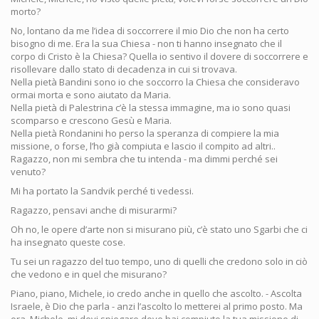
morto?
No, lontano da me l’idea di soccorrere il mio Dio che non ha certo
bisogno di me. Era la sua Chiesa - non ti hanno insegnato che il
corpo di Cristo è la Chiesa? Quella io sentivo il dovere di soccorrere e
risollevare dallo stato di decadenza in cui si trovava.
Nella pietà Bandini sono io che soccorro la Chiesa che consideravo
ormai morta e sono aiutato da Maria.
Nella pietà di Palestrina c’è la stessa immagine, ma io sono quasi
scomparso e crescono Gesù e Maria.
Nella pietà Rondanini ho perso la speranza di compiere la mia
missione, o forse, l’ho già compiuta e lascio il compito ad altri..
Ragazzo, non mi sembra che tu intenda - ma dimmi perché sei
venuto?
Mi ha portato la Sandvik perché ti vedessi.
Ragazzo, pensavi anche di misurarmi?
Oh no, le opere d’arte non si misurano più, c’è stato uno Sgarbi che ci
ha insegnato queste cose.
Tu sei un ragazzo del tuo tempo, uno di quelli che credono solo in ciò
che vedono e in quel che misurano?
Piano, piano, Michele, io credo anche in quello che ascolto. - Ascolta
Israele, è Dio che parla - anzi l’ascolto lo metterei al primo posto. Ma