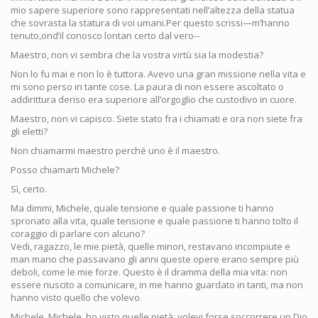
mio sapere superiore sono rappresentati nell’altezza della statua
che sovrasta la statura di voi umani.Per questo scrissi—m’hanno
tenuto,ond’il conosco lontan certo dal vero--
Maestro, non vi sembra che la vostra virtù sia la modestia?
Non lo fu mai e non lo è tuttora. Avevo una gran missione nella vita e
mi sono perso in tante cose. La paura di non essere ascoltato o
addirittura deriso era superiore all’orgoglio che custodivo in cuore.
Maestro, non vi capisco. Siete stato fra i chiamati e ora non siete fra
gli eletti?
Non chiamarmi maestro perché uno è il maestro.
Posso chiamarti Michele?
Sì, certo.
Ma dimmi, Michele, quale tensione e quale passione ti hanno
spronato alla vita, quale tensione e quale passione ti hanno tolto il
coraggio di parlare con alcuno?
Vedi, ragazzo, le mie pietà, quelle minori, restavano incompiute e
man mano che passavano gli anni queste opere erano sempre più
deboli, come le mie forze. Questo è il dramma della mia vita: non
essere riuscito a comunicare, in me hanno guardato in tanti, ma non
hanno visto quello che volevo.
Michele, Michele, ho visto quelle pietà; volevi forse soccorrere un Dio