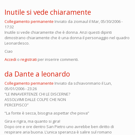
Inutile si vede chiaramente
Collegamento permanente
Inviato da
ziomaul
il Mar, 05/30/2006 -
17:32
Inutile si vede chiaramente che è donna. Anzi questi dipinti
dimostrano chiaramente che è una donna il personaggio nel quadro
Leonardesco.
Ciao
Accedi
o
registrati
per inserire commenti.
da Dante a leonardo
Collegamento permanente
Inviato da
schiavonmario
il Lun,
05/01/2006 - 23:26
“LE INNAVERTENZE CHI LE DISCERNE?
ASSOLVIMI DALLE COLPE CHE NON
PERCEPISCO”
“La fonte è secca, bisogna aspettar che piova”
Gira e rigira, ma quanto si gira!
Dopo ore e ore dentro San Pietro uno avrebbe ben diritto di
respirare aria buona. L’unica speranza è salire sul romano