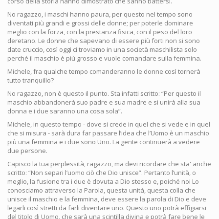
corso della storia hanno dimostrato che sanno battersi.
No ragazzo, i maschi hanno paura, per questo nel tempo sono
diventati più grandi e grossi delle donne; per poterle dominare
meglio con la forza, con la prestanza fisica, con il peso del loro
deretano. Le donne che sapevano di essere più forti non si sono
date cruccio, così oggi ci troviamo in una società maschilista solo
perché il maschio è più grosso e vuole comandare sulla femmina.
Michele, fra qualche tempo comanderanno le donne così tornerà
tutto tranquillo?
No ragazzo, non è questo il punto. Sta infatti scritto: “Per questo il
maschio abbandonerà suo padre e sua madre e si unirà alla sua
donna e i due saranno una cosa sola”.
Michele, in questo tempo - dove si crede in quel che si vede e in quel
che si misura - sarà dura far passare l’idea che l’Uomo è un maschio
più una femmina e i due sono Uno. La gente continuerà a vedere
due persone.
Capisco la tua perplessità, ragazzo, ma devi ricordare che sta' anche
scritto: “Non separi l’uomo ciò che Dio unisce”. Pertanto l’unità, o
meglio, la fusione tra i due è dovuta a Dio stesso e, poiché noi Lo
conosciamo attraverso la Parola, questa unità, questa colla che
unisce il maschio e la femmina, deve essere la parola di Dio e deve
legarli così stretti da farli diventare uno. Questo uno potrà effigiarsi
del titolo di Uomo, che sarà una scintilla divina e potrà fare bene le