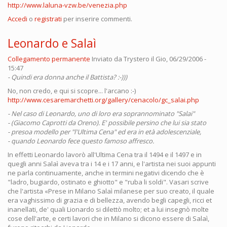
http://www.laluna-vzw.be/venezia.php
Accedi
o
registrati
per inserire commenti.
Leonardo e Salaì
Collegamento permanente
Inviato da
Trystero
il Gio, 06/29/2006 -
15:47
- Quindi era donna anche il Battista? :-)))
No, non credo, e qui si scopre... l'arcano :-)
http://www.cesaremarchetti.org/gallery/cenacolo/gc_salai.php
- Nel caso di Leonardo, uno di loro era soprannominato "Salai"
- (Giacomo Caprotti da Oreno). E' possibile persino che lui sia stato
- presoa modello per "l'Ultima Cena" ed era in età adolescenziale,
- quando Leonardo fece questo famoso affresco.
In effetti Leonardo lavorò all'Ultima Cena tra il 1494 e il 1497 e in
quegli anni Salaì aveva tra i 14 e i 17 anni, e l'artista nei suoi appunti
ne parla continuamente, anche in termini negativi dicendo che è
"ladro, bugiardo, ostinato e ghiotto" e "ruba li soldi". Vasari scrive
che l'artista «Prese in Milano Salaì milanese per suo creato, il quale
era vaghissimo di grazia e di bellezza, avendo begli capegli, ricci et
inanellati, de' quali Lionardo si dilettò molto; et a lui insegnò molte
cose dell'arte, e certi lavori che in Milano si dicono essere di Salaì,