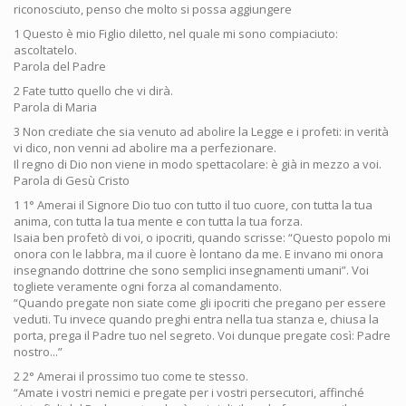
riconosciuto, penso che molto si possa aggiungere
1 Questo è mio Figlio diletto, nel quale mi sono compiaciuto:
ascoltatelo.
Parola del Padre
2 Fate tutto quello che vi dirà.
Parola di Maria
3 Non crediate che sia venuto ad abolire la Legge e i profeti: in verità
vi dico, non venni ad abolire ma a perfezionare.
Il regno di Dio non viene in modo spettacolare: è già in mezzo a voi.
Parola di Gesù Cristo
1 1° Amerai il Signore Dio tuo con tutto il tuo cuore, con tutta la tua
anima, con tutta la tua mente e con tutta la tua forza.
Isaia ben profetò di voi, o ipocriti, quando scrisse: “Questo popolo mi
onora con le labbra, ma il cuore è lontano da me. E invano mi onora
insegnando dottrine che sono semplici insegnamenti umani”. Voi
togliete veramente ogni forza al comandamento.
“Quando pregate non siate come gli ipocriti che pregano per essere
veduti. Tu invece quando preghi entra nella tua stanza e, chiusa la
porta, prega il Padre tuo nel segreto. Voi dunque pregate così: Padre
nostro...”
2 2° Amerai il prossimo tuo come te stesso.
“Amate i vostri nemici e pregate per i vostri persecutori, affinché