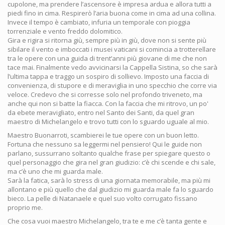
cupolone, ma prendere l’ascensore è impresa ardua e allora tutti a
piedi fino in cima. Respirerò l’aria buona come in cima ad una collina.
Invece il tempo è cambiato, infuria un temporale con pioggia
torrenziale e vento freddo dolomitico.
Gira e rigira si ritorna giù, sempre più in giù, dove non si sente più
sibilare il vento e imboccati i musei vaticani si comincia a trotterellare
tra le opere con una guida di trent’anni più giovane di me che non
tace mai. Finalmente vedo avvicinarsi la Cappella Sistina, so che sarà
l’ultima tappa e traggo un sospiro di sollievo. Imposto una faccia di
convenienza, di stupore e di meraviglia in uno specchio che corre via
veloce. Credevo che si corresse solo nel profondo triveneto, ma
anche qui non si batte la fiacca. Con la faccia che mi ritrovo, un po'
da ebete meravigliato, entro nel Santo dei Santi, da quel gran
maestro di Michelangelo e trovo tutti con lo sguardo uguale al mio.
Maestro Buonarroti, scambierei le tue opere con un buon letto.
Fortuna che nessuno sa leggermi nel pensiero! Qui le guide non
parlano, sussurrano soltanto qualche frase per spiegare questo o
quel personaggio che gira nel gran giudizio: c’è chi scende e chi sale,
ma c’è uno che mi guarda male.
Sarà la fatica, sarà lo stress di una giornata memorabile, ma più mi
allontano e più quello che dal giudizio mi guarda male fa lo sguardo
bieco. La pelle di Natanaele e quel suo volto corrugato fissano
proprio me.
Che cosa vuoi maestro Michelangelo, tra te e me c’è tanta gente e