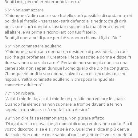
Beati i miti, perché erediteranno la terra.”
5 5° Non ammazzare.
“Chiunque s’adira contro suo fratello sarà passibile di condanna; chi
poi dirà al fratello -insensato- sarà deferito al sinedrio; chi gli dirà
peccatore sarà dannato. Lascia in sospeso la tua offerta davanti
all’altare, e va prima a riconciliarti con tuo fratello.
Beati gli operatori di pace perché saranno chiamati figli di Dio.”
6 6° Non commettere adulterio.
“Chiunque guarda una donna con desiderio di possederla, in cuor
suo l’ha già profanata. Il Creatore li fece maschio e donna e disse: “i
due saranno una sola carne”. Pertanto non sono più due, ma una
carne sola; non separi dunque l’uomo quello che Dio ha congiunto.
Chiunque rimandi la sua donna, salvo il caso di concubinato, e ne
risposi un’altra commette adulterio. E chi sposa la ripudiata
commette adulterio”
7 7° Non rubare.
“A chi ti chiede dà; a chi ti chiede un prestito non voltare le spalle.
Quando fai elemosina non suonare le trombe davanti a te non
sappia la tua sinistra ciò che fa la tua destra.”
8 8° Non dire falsa testimonianza. Non giurare affatto.
“Di ogni parola oziosa che gli uomini dicono, renderanno conto. Sia il
vostro discorso: si se è si ; no se è no. Quel che si dice in più deriva
dal male. Non date le cose sante ai cani, né gettate le vostre perle ai