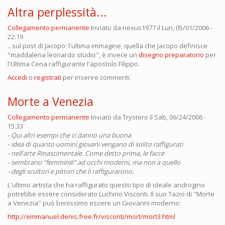
Altra perplessità...
Collegamento permanente
Inviato da
nexus1977
il Lun, 05/01/2006 -
22:19
...sul post di Jacopo: l'ultima immagine, quella che Jacopo definisce
"maddalena leonardo studio", è invece un
disegno preparatorio
per
l'Ultima Cena raffigurante l'apostolo Filippo.
Accedi
o
registrati
per inserire commenti.
Morte a Venezia
Collegamento permanente
Inviato da
Trystero
il Sab, 06/24/2006 -
15:33
- Qui altri esempi che ci danno una buona
- idea di quanto uomini giovani vengano di solito raffigurati
- nell'arte Rinascimentale. Come detto prima, le facce
- sembrano "femminili" ad occhi moderni, ma non a quello
- degli scultori e pittori che li raffigurarono.
L'ultimo artista che ha raffigurato questo tipo di ideale androgino
potrebbe essere considerato Luchino Visconti. Il suo Tazio di "Morte
a Venezia" può benissimo essere un Giovanni moderno:
http://emmanuel.denis.free.fr/visconti/mort/mort3.html