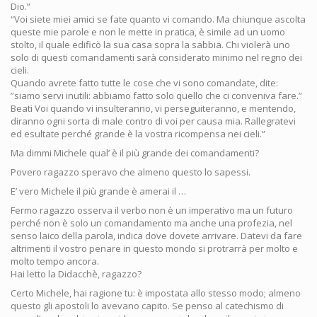
Dio.”
“Voi siete miei amici se fate quanto vi comando. Ma chiunque ascolta
queste mie parole e non le mette in pratica, è simile ad un uomo
stolto, il quale edificò la sua casa sopra la sabbia. Chi violerà uno
solo di questi comandamenti sarà considerato minimo nel regno dei
cieli.
Quando avrete fatto tutte le cose che vi sono comandate, dite:
”siamo servi inutili: abbiamo fatto solo quello che ci conveniva fare.”
Beati Voi quando vi insulteranno, vi perseguiteranno, e mentendo,
diranno ogni sorta di male contro di voi per causa mia. Rallegratevi
ed esultate perché grande è la vostra ricompensa nei cieli.”
Ma dimmi Michele qual’ è il più grande dei comandamenti?
Povero ragazzo speravo che almeno questo lo sapessi.
E’ vero Michele il più grande è amerai il …
Fermo ragazzo osserva il verbo non è un imperativo ma un futuro
perché non è solo un comandamento ma anche una profezia, nel
senso laico della parola, indica dove dovete arrivare. Datevi da fare
altrimenti il vostro penare in questo mondo si protrarrà per molto e
molto tempo ancora.
Hai letto la Didacchè, ragazzo?
Certo Michele, hai ragione tu: è impostata allo stesso modo; almeno
questo gli apostoli lo avevano capito. Se penso al catechismo di