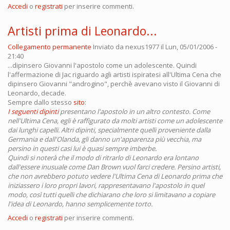
Accedi
o
registrati
per inserire commenti.
Artisti prima di Leonardo...
Collegamento permanente
Inviato da
nexus1977
il Lun, 05/01/2006 -
21:40
...dipinsero Giovanni l'apostolo come un adolescente. Quindi
l'affermazione di Jac riguardo agli artisti ispiratesi all'Ultima Cena che
dipinsero Giovanni "androgino", perchè avevano visto il Giovanni di
Leonardo, decade.
Sempre dallo stesso
sito
:
I seguenti dipinti
presentano l'apostolo in un altro contesto. Come
nell'Ultima Cena, egli è raffigurato da molti artisti come un adolescente
dai lunghi capelli. Altri dipinti, specialmente quelli proveniente dalla
Germania e dall'Olanda, gli danno un'apparenza più vecchia, ma
persino in questi casi lui è quasi sempre imberbe.
Quindi si noterà che il modo di ritrarlo di Leonardo era lontano
dall'essere inusuale come Dan Brown vuol farci credere. Persino artisti,
che non avrebbero potuto vedere l'Ultima Cena di Leonardo prima che
iniziassero i loro propri lavori, rappresentavano l'apostolo in quel
modo, così tutti quelli che dichiarano che loro si limitavano a copiare
l'idea di Leonardo, hanno semplicemente torto.
Accedi
o
registrati
per inserire commenti.