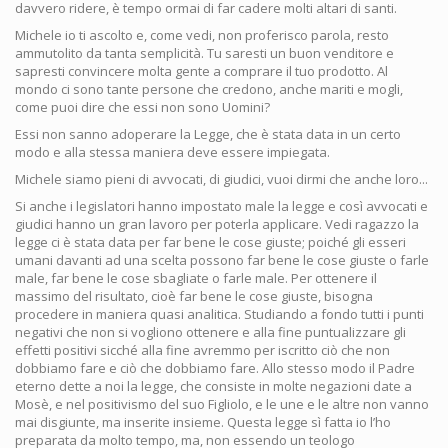
davvero ridere, è tempo ormai di far cadere molti altari di santi.
Michele io ti ascolto e, come vedi, non proferisco parola, resto
ammutolito da tanta semplicità. Tu saresti un buon venditore e
sapresti convincere molta gente a comprare il tuo prodotto. Al
mondo ci sono tante persone che credono, anche mariti e mogli,
come puoi dire che essi non sono Uomini?
Essi non sanno adoperare la Legge, che è stata data in un certo
modo e alla stessa maniera deve essere impiegata.
Michele siamo pieni di avvocati, di giudici, vuoi dirmi che anche loro...
Si anche i legislatori hanno impostato male la legge e così avvocati e
giudici hanno un gran lavoro per poterla applicare. Vedi ragazzo la
legge ci è stata data per far bene le cose giuste; poiché gli esseri
umani davanti ad una scelta possono far bene le cose giuste o farle
male, far bene le cose sbagliate o farle male. Per ottenere il
massimo del risultato, cioè far bene le cose giuste, bisogna
procedere in maniera quasi analitica. Studiando a fondo tutti i punti
negativi che non si vogliono ottenere e alla fine puntualizzare gli
effetti positivi sicché alla fine avremmo per iscritto ciò che non
dobbiamo fare e ciò che dobbiamo fare. Allo stesso modo il Padre
eterno dette a noi la legge, che consiste in molte negazioni date a
Mosè, e nel positivismo del suo Figliolo, e le une e le altre non vanno
mai disgiunte, ma inserite insieme. Questa legge sì fatta io l’ho
preparata da molto tempo, ma, non essendo un teologo