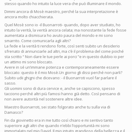
stesso quando ho intuito la luce vera che può illuminare il mondo.
Dimmi ancora di Mosè maestro, perché la sua interpretazione è
ancora molto chiacchierata.
Quel Mosè sono io -il Buonarroti- quando, dopo aver studiato, ho
intuito la verità, la verità ancora celata; ma nonostante la fede fosse
aumentata a dismisura ho avuto paura del mondo e mi sono
smarrito. Come comunicarla agli altri?
La fede e la verità ti rendono forte, così senti subito un desiderio
sfrenato di annunciarle ad altri, ma c’è il problema del come poiché
sta scritto “ Non dare le tue perle ai porci ”e in questo dubbio io per
un attimo mi sono bloccato.
Avere in sé un’immane potenza e contemporaneamente essere
bloccato: questo è il mio Mosè.Un giorno gli dissi perché non parli?
Subito udii ghigni che dicevano: - il Buonarroti vuol far parlare il
sasso.
Gli uomini sono di dura cervice e, anche se capiscono, spesso
tacciono perché altri più famosi hanno già detto. Così pensano di
non avere autorità nel sostenere altre idee.
Maestro Buonarroti, sei stato folgorato anche tu sulla via di
Damasco?
Fin da giovinetto era in me tutto così chiaro e mi sentivo tanto
superiore agli altri che quando n’ebbi l’opportunità mi sono
immortalato nel mio David. Il mio intuito grandioso della bellezza e il