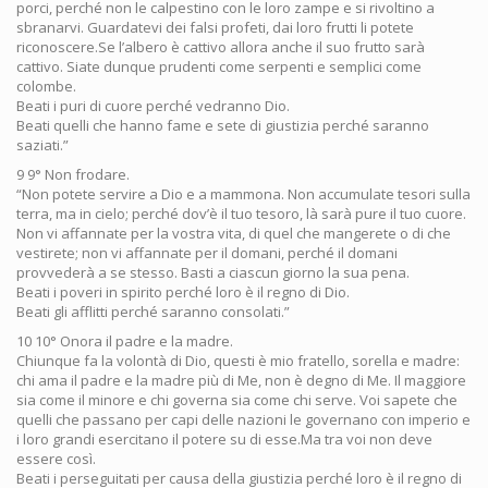
porci, perché non le calpestino con le loro zampe e si rivoltino a
sbranarvi. Guardatevi dei falsi profeti, dai loro frutti li potete
riconoscere.Se l’albero è cattivo allora anche il suo frutto sarà
cattivo. Siate dunque prudenti come serpenti e semplici come
colombe.
Beati i puri di cuore perché vedranno Dio.
Beati quelli che hanno fame e sete di giustizia perché saranno
saziati.”
9 9° Non frodare.
“Non potete servire a Dio e a mammona. Non accumulate tesori sulla
terra, ma in cielo; perché dov’è il tuo tesoro, là sarà pure il tuo cuore.
Non vi affannate per la vostra vita, di quel che mangerete o di che
vestirete; non vi affannate per il domani, perché il domani
provvederà a se stesso. Basti a ciascun giorno la sua pena.
Beati i poveri in spirito perché loro è il regno di Dio.
Beati gli afflitti perché saranno consolati.”
10 10° Onora il padre e la madre.
Chiunque fa la volontà di Dio, questi è mio fratello, sorella e madre:
chi ama il padre e la madre più di Me, non è degno di Me. Il maggiore
sia come il minore e chi governa sia come chi serve. Voi sapete che
quelli che passano per capi delle nazioni le governano con imperio e
i loro grandi esercitano il potere su di esse.Ma tra voi non deve
essere così.
Beati i perseguitati per causa della giustizia perché loro è il regno di