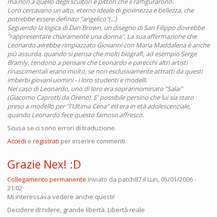
ma non a quello degli scultori e pittori che li raffigurarono.
Loro cercavano un alto, eterno ideale di giovinezza e bellezza, che
potrebbe essere definito "angelico"(...)
Seguendo la logica di Dan Brown, un disegno di San Filippo dovrebbe
"rappresentare chiaramente una donna". La sua affermazione che
Leonardo avrebbe rimpiazzato Giovanni con Maria Maddalena è anche
più assurda, quando si pensa che molti biografi, ad esempio Serge
Bramly, tendono a pensare che Leonardo e parecchi altri artisti
rinascimentali erano molto, se non esclusivamente attratti da questi
imberbi giovani uomini - i loro studenti e modelli.
Nel caso di Leonardo, uno di loro era soprannominato "Salai"
(Giacomo Caprotti da Oreno). E' possibile persino che lui sia stato
preso a modello per "l'Ultima Cena" ed era in età adolescenziale,
quando Leonardo fece questo famoso affresco.
Scusa se ci sono errori di traduzione.
Accedi
o
registrati
per inserire commenti.
Grazie Nex! :D
Collegamento permanente
Inviato da
patch87
il Lun, 05/01/2006 -
21:02
Mi interessava vedere anche questi!
Decidere di ridere, grande libertà. Libertà reale