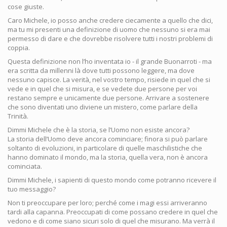
cose giuste.
Caro Michele, io posso anche credere ciecamente a quello che dici,
ma tu mi presenti una definizione di uomo che nessuno si era mai
permesso di dare e che dovrebbe risolvere tutti i nostri problemi di
coppia.
Questa definizione non l’ho inventata io - il grande Buonarroti - ma
era scritta da millenni là dove tutti possono leggere, ma dove
nessuno capisce. La verità, nel vostro tempo, risiede in quel che si
vede e in quel che si misura, e se vedete due persone per voi
restano sempre e unicamente due persone. Arrivare a sostenere
che sono diventati uno diviene un mistero, come parlare della
Trinità.
Dimmi Michele che è la storia, se l’Uomo non esiste ancora?
La storia dell’Uomo deve ancora cominciare; finora si può parlare
soltanto di evoluzioni, in particolare di quelle maschilistiche che
hanno dominato il mondo, ma la storia, quella vera, non è ancora
cominciata.
Dimmi Michele, i sapienti di questo mondo come potranno ricevere il
tuo messaggio?
Non ti preoccupare per loro; perché come i magi essi arriveranno
tardi alla capanna. Preoccupati di come possano credere in quel che
vedono e di come siano sicuri solo di quel che misurano. Ma verrà il