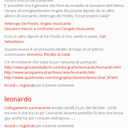
furono ritocchi da Lionardo».
E' possibile che il giovane che fece da modello al Giovanni dell'Ultima
Cena e al somigliantissimo Angelo Musicante dipinto da un altro
allievo di Leonardo, Ambrogio de Predis, fosse proprio Salaì?
Ambrogio De Predis, Angelo musicante
Giovanni messo a confronto con l'angelo musicante
Ecco un altro dipinto di De Predis, il viso sembra simile:
San
Sebastiano
Questo invece è un presunto ritratto di Salaì, di un pittore
sconosciuto:
Anonimo, Ritratto di Salaì
C'è chi sostiene che Salaì fosse l'amante di Leonardo:
http://www.giovannidallorto.com/biografie/leonardo/leonardo.html
http://www.arcoparma.it/archivio/arte/leonardo.htm
http://www.sparknotes.com/biography/davinci/terms/char_8.html
Accedi
o
registrati
per inserire commenti.
leonardo
Collegamento permanente
Inviato da
tillj
il Lun, 09/18/2006 - 20:38
ma non è che tra un po' Leonardo diventa pedofilo?Si dice che fosse
gay anche lui, poi i costumi dell'epoca.......
Accedi
o
registrati
per inserire commenti.