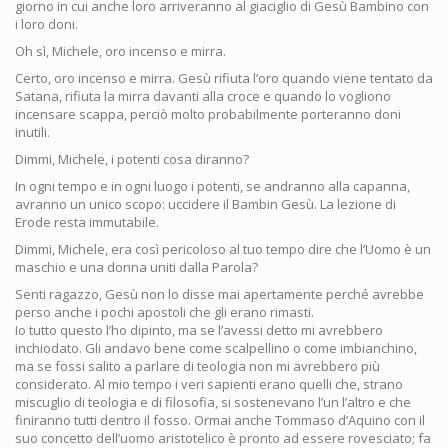
giorno in cui anche loro arriveranno al giaciglio di Gesù Bambino con
i loro doni.
Oh sì, Michele, oro incenso e mirra.
Certo, oro incenso e mirra. Gesù rifiuta l’oro quando viene tentato da
Satana, rifiuta la mirra davanti alla croce e quando lo vogliono
incensare scappa, perciò molto probabilmente porteranno doni
inutili.
Dimmi, Michele, i potenti cosa diranno?
In ogni tempo e in ogni luogo i potenti, se andranno alla capanna,
avranno un unico scopo: uccidere il Bambin Gesù. La lezione di
Erode resta immutabile.
Dimmi, Michele, era così pericoloso al tuo tempo dire che l’Uomo è un
maschio e una donna uniti dalla Parola?
Senti ragazzo, Gesù non lo disse mai apertamente perché avrebbe
perso anche i pochi apostoli che gli erano rimasti.
Io tutto questo l’ho dipinto, ma se l’avessi detto mi avrebbero
inchiodato. Gli andavo bene come scalpellino o come imbianchino,
ma se fossi salito a parlare di teologia non mi avrebbero più
considerato. Al mio tempo i veri sapienti erano quelli che, strano
miscuglio di teologia e di filosofia, si sostenevano l’un l’altro e che
finiranno tutti dentro il fosso. Ormai anche Tommaso d’Aquino con il
suo concetto dell’uomo aristotelico è pronto ad essere rovesciato; fa