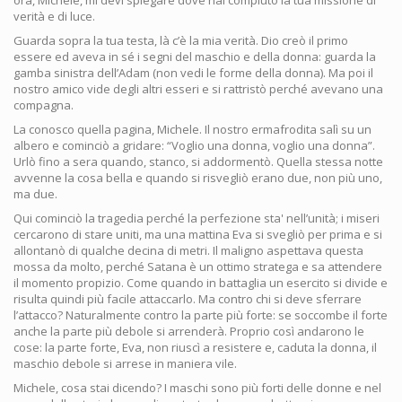
ora, Michele, mi devi spiegare dove hai compiuto la tua missione di
verità e di luce.
Guarda sopra la tua testa, là c’è la mia verità. Dio creò il primo
essere ed aveva in sé i segni del maschio e della donna: guarda la
gamba sinistra dell’Adam (non vedi le forme della donna). Ma poi il
nostro amico vide degli altri esseri e si rattristò perché avevano una
compagna.
La conosco quella pagina, Michele. Il nostro ermafrodita salì su un
albero e cominciò a gridare: “Voglio una donna, voglio una donna”.
Urlò fino a sera quando, stanco, si addormentò. Quella stessa notte
avvenne la cosa bella e quando si risvegliò erano due, non più uno,
ma due.
Qui cominciò la tragedia perché la perfezione sta' nell’unità; i miseri
cercarono di stare uniti, ma una mattina Eva si svegliò per prima e si
allontanò di qualche decina di metri. Il maligno aspettava questa
mossa da molto, perché Satana è un ottimo stratega e sa attendere
il momento propizio. Come quando in battaglia un esercito si divide e
risulta quindi più facile attaccarlo. Ma contro chi si deve sferrare
l’attacco? Naturalmente contro la parte più forte: se soccombe il forte
anche la parte più debole si arrenderà. Proprio così andarono le
cose: la parte forte, Eva, non riuscì a resistere e, caduta la donna, il
maschio debole si arrese in maniera vile.
Michele, cosa stai dicendo? I maschi sono più forti delle donne e nel