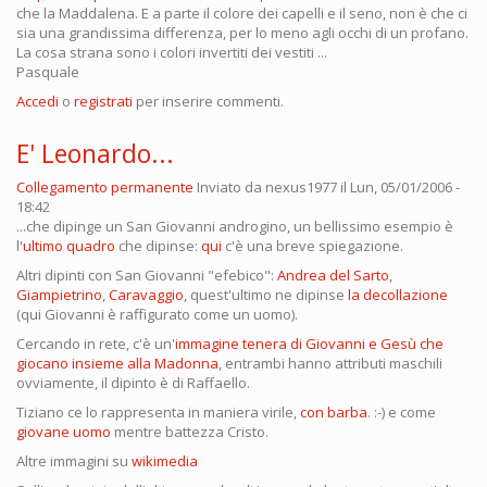
che la Maddalena. E a parte il colore dei capelli e il seno, non è che ci
sia una grandissima differenza, per lo meno agli occhi di un profano.
La cosa strana sono i colori invertiti dei vestiti ...
Pasquale
Accedi
o
registrati
per inserire commenti.
E' Leonardo...
Collegamento permanente
Inviato da
nexus1977
il Lun, 05/01/2006 -
18:42
...che dipinge un San Giovanni androgino, un bellissimo esempio è
l'
ultimo quadro
che dipinse:
qui
c'è una breve spiegazione.
Altri dipinti con San Giovanni "efebico":
Andrea del Sarto
,
Giampietrino
,
Caravaggio
, quest'ultimo ne dipinse
la decollazione
(qui Giovanni è raffigurato come un uomo).
Cercando in rete, c'è un'
immagine tenera di Giovanni e Gesù che
giocano insieme alla Madonna
, entrambi hanno attributi maschili
ovviamente, il dipinto è di Raffaello.
Tiziano ce lo rappresenta in maniera virile,
con barba
. :-) e come
giovane uomo
mentre battezza Cristo.
Altre immagini su
wikimedia