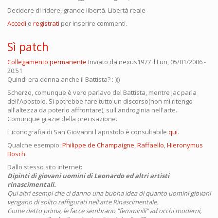
Decidere di ridere, grande libertà. Libertà reale
Accedi
o
registrati
per inserire commenti.
Sì patch
Collegamento permanente
Inviato da
nexus1977
il Lun, 05/01/2006 -
20:51
Quindi era donna anche il Battista? :-)))
Scherzo, comunque è vero parlavo del Battista, mentre Jac parla
dell'Apostolo. Si potrebbe fare tutto un discorso(non mi ritengo
all'altezza da poterlo affrontare), sull'androginia nell'arte.
Comunque grazie della precisazione.
L'iconografia di San Giovanni l'apostolo è consultabile
qui
.
Qualche esempio:
Philippe de Champaigne
,
Raffaello
,
Hieronymus
Bosch
.
Dallo stesso sito internet:
Dipinti di giovani uomini di Leonardo ed altri artisti
rinascimentali.
Qui altri esempi che ci danno una buona idea di quanto uomini giovani
vengano di solito raffigurati nell'arte Rinascimentale.
Come detto prima, le facce sembrano "femminili" ad occhi moderni,