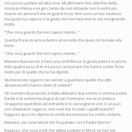
non posso parlarti ad alta voce. Mi allontano fino alla fine della
storia profetica e mi giro; tanto da così distante non ti vedrò più.
Invece sei ancora lì che mi guardi truce. Non sono un tuo studioso
ma qualcosa capisco e la guida che non tace mai mi sta insegnando
molto.
“Che cosa guardi che non capisci niente...”
Questa frase mi arriva dentro al cervello che quasi mi fa male alla
testa.
“Che cosa guardi che non capisci niente...”
Maestro Buonarroti, ti farò una confidenza: la guida parla e in più ho
letto qualcosa su di te e ti posso assicurare che hanno scritto forse
molto più di quello che tu hai dipinto.
Abominevole ragazzo sei venuto a guardare quello che altri
abominevoli ti hanno detto di vedere?
Oh maestro Buonarroti, in Italia abbiamo due sommi, il sommo padre
Dante e la summa teologica di san Tommaso; ma se io potessi
strapperei quel titolo ad entrambi e lo consegnerei a te. E se puoi
non chiamarmi ragazzo, non vedi che ho tutti i capelli bianchi?
Ragazzo qui io ho dipinto la verità ma nessuno ha voluto vederla.
Maestro, sei come Mosè che ha parlato con il Padre Eterno?
Ragazzo, che cosa credi che abbia scolpito in Mosè se non me