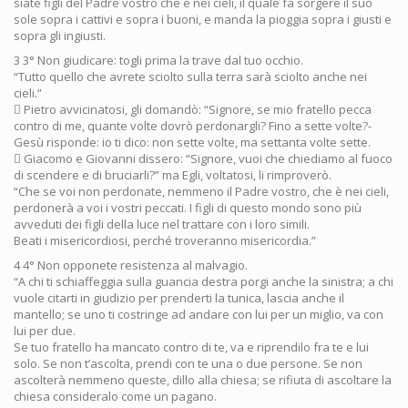
siate figli del Padre vostro che è nei cieli, il quale fa sorgere il suo
sole sopra i cattivi e sopra i buoni, e manda la pioggia sopra i giusti e
sopra gli ingiusti.
3 3° Non giudicare: togli prima la trave dal tuo occhio.
“Tutto quello che avrete sciolto sulla terra sarà sciolto anche nei
cieli.”
 Pietro avvicinatosi, gli domandò: “Signore, se mio fratello pecca
contro di me, quante volte dovrò perdonargli? Fino a sette volte?-
Gesù risponde: io ti dico: non sette volte, ma settanta volte sette.
 Giacomo e Giovanni dissero: “Signore, vuoi che chiediamo al fuoco
di scendere e di bruciarli?” ma Egli, voltatosi, li rimproverò.
“Che se voi non perdonate, nemmeno il Padre vostro, che è nei cieli,
perdonerà a voi i vostri peccati. I figli di questo mondo sono più
avveduti dei figli della luce nel trattare con i loro simili.
Beati i misericordiosi, perché troveranno misericordia.”
4 4° Non opponete resistenza al malvagio.
“A chi ti schiaffeggia sulla guancia destra porgi anche la sinistra; a chi
vuole citarti in giudizio per prenderti la tunica, lascia anche il
mantello; se uno ti costringe ad andare con lui per un miglio, va con
lui per due.
Se tuo fratello ha mancato contro di te, va e riprendilo fra te e lui
solo. Se non t’ascolta, prendi con te una o due persone. Se non
ascolterà nemmeno queste, dillo alla chiesa; se rifiuta di ascoltare la
chiesa consideralo come un pagano.