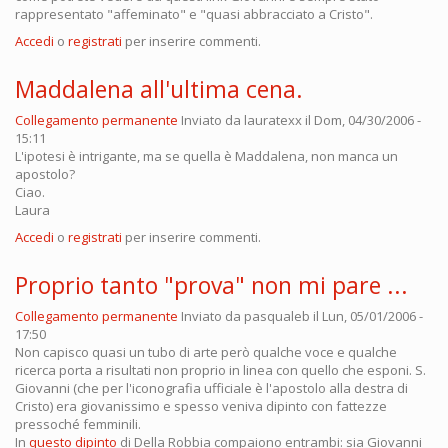
rappresentato "affeminato" e "quasi abbracciato a Cristo".
Accedi
o
registrati
per inserire commenti.
Maddalena all'ultima cena.
Collegamento permanente
Inviato da
lauratexx
il Dom, 04/30/2006 -
15:11
L'ipotesi è intrigante, ma se quella è Maddalena, non manca un
apostolo?
Ciao.
Laura
Accedi
o
registrati
per inserire commenti.
Proprio tanto "prova" non mi pare ...
Collegamento permanente
Inviato da
pasqualeb
il Lun, 05/01/2006 -
17:50
Non capisco quasi un tubo di arte però qualche voce e qualche
ricerca porta a risultati non proprio in linea con quello che esponi. S.
Giovanni (che per l'iconografia ufficiale è l'apostolo alla destra di
Cristo) era giovanissimo e spesso veniva dipinto con fattezze
pressoché femminili.
In
questo dipinto
di Della Robbia compaiono entrambi: sia Giovanni