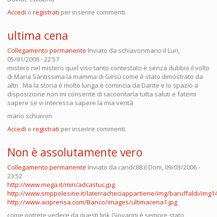
Accedi
o
registrati
per inserire commenti.
ultima cena
Collegamento permanente
Inviato da
schiavonmario
il Lun,
05/01/2006 - 22:57
mistero nel mistero quel viso tanto contestato è senza dubbio il volto
di Maria Santissima la mamma di Gesù come è stato dimostrato da
altri . Ma la storia è molto lunga e comincia da Dante e lo spazio a
disposizione non mi consente di racoontarla tutta saluti e fatemi
sapere se vi interessa sapere la mia verità
mario schiavon
Accedi
o
registrati
per inserire commenti.
Non è assolutamente vero
Collegamento permanente
Inviato da
candc88
il Dom, 09/03/2006 -
23:52
http://www.mega.it/min/adcastuc.jpg
http://www.smppolesine.it/laterracheciappartiene/img/baruffaldi/img14
http://www.aciprensa.com/Banco/images/ultimacena1.jpg
come potrete vedere da questi link Giovanni è sempre stato