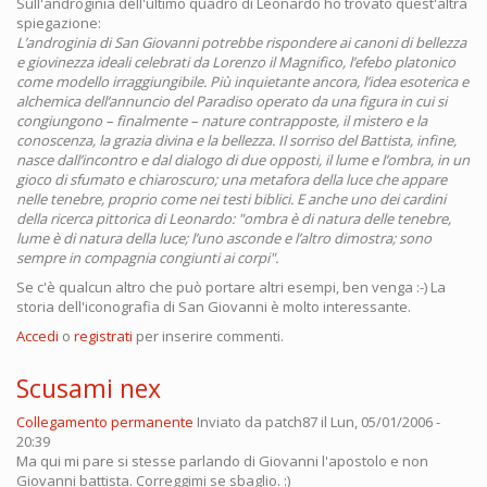
Sull'androginia dell'ultimo quadro di Leonardo ho trovato quest'altra
spiegazione:
L’androginia di San Giovanni potrebbe rispondere ai canoni di bellezza
e giovinezza ideali celebrati da Lorenzo il Magnifico, l’efebo platonico
come modello irraggiungibile. Più inquietante ancora, l’idea esoterica e
alchemica dell’annuncio del Paradiso operato da una figura in cui si
congiungono – finalmente – nature contrapposte, il mistero e la
conoscenza, la grazia divina e la bellezza. Il sorriso del Battista, infine,
nasce dall’incontro e dal dialogo di due opposti, il lume e l’ombra, in un
gioco di sfumato e chiaroscuro; una metafora della luce che appare
nelle tenebre, proprio come nei testi biblici. E anche uno dei cardini
della ricerca pittorica di Leonardo: "ombra è di natura delle tenebre,
lume è di natura della luce; l’uno asconde e l’altro dimostra; sono
sempre in compagnia congiunti ai corpi".
Se c'è qualcun altro che può portare altri esempi, ben venga :-) La
storia dell'iconografia di San Giovanni è molto interessante.
Accedi
o
registrati
per inserire commenti.
Scusami nex
Collegamento permanente
Inviato da
patch87
il Lun, 05/01/2006 -
20:39
Ma qui mi pare si stesse parlando di Giovanni l'apostolo e non
Giovanni battista. Correggimi se sbaglio. :)